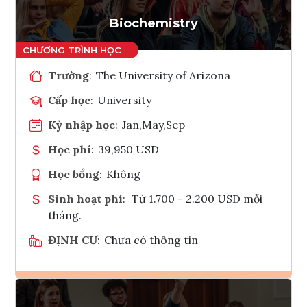
Tham vấn Interlink
Biochemistry
Trường
:
The University of Arizona
Cấp học
:
University
Kỳ nhập học
:
Jan,May,Sep
Học phí
:
39,950 USD
Học bổng
:
Không
Sinh hoạt phí
:
Từ 1.700 - 2.200 USD mỗi
tháng.
ĐỊNH CƯ
:
Chưa có thông tin
Ghi danh