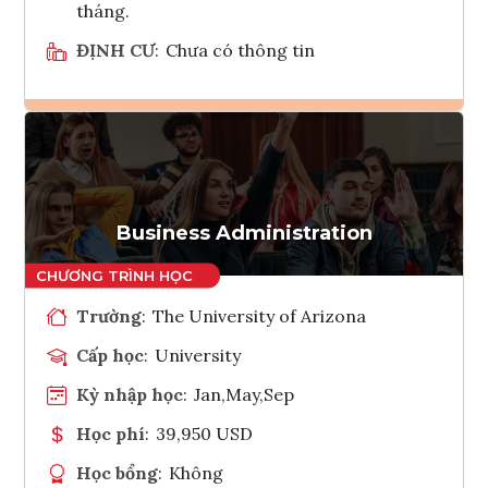
tháng.
ĐỊNH CƯ
:
Chưa có thông tin
Ghi danh
Tham vấn Interlink
Business Administration
Trường
:
The University of Arizona
Cấp học
:
University
Kỳ nhập học
:
Jan,May,Sep
Học phí
:
39,950 USD
Học bổng
:
Không