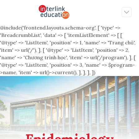
@include('frontend.layouts.schema-org', [ 'type' =>
'BreadcrumbList', 'data' => [ 'itemListElement' => [ [
'@type' => 'ListItem', 'position' => 1, 'name' => 'Trang chủ',
'item' => url('/'), ], [ '@type' => 'ListItem', 'position' => 2,
'name' => 'Chương trình học', 'item' => url('/program'), ], [
'@type' => 'ListItem', 'position' => 3, 'name' => $program-
>name, 'item' => url()->current(), ], ], ], ])