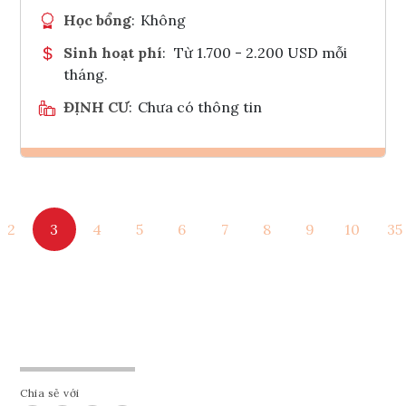
Học bổng
:
Không
Sinh hoạt phí
:
Từ 1.700 - 2.200 USD mỗi
tháng.
ĐỊNH CƯ
:
Chưa có thông tin
Ghi danh
2
3
4
5
6
7
8
9
10
35
Tham vấn Interlink
Chia sẻ với