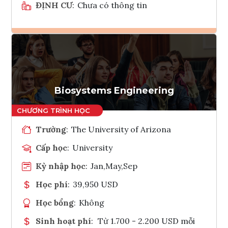
ĐỊNH CƯ
:
Chưa có thông tin
Ghi danh
Tham vấn Interlink
Biosystems Engineering
Trường
:
The University of Arizona
Cấp học
:
University
Kỳ nhập học
:
Jan,May,Sep
Học phí
:
39,950 USD
Học bổng
:
Không
Sinh hoạt phí
:
Từ 1.700 - 2.200 USD mỗi