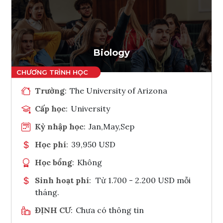
Ghi danh
Tham vấn Interlink
Biology
Trường
:
The University of Arizona
Cấp học
:
University
Kỳ nhập học
:
Jan,May,Sep
Học phí
:
39,950 USD
Học bổng
:
Không
Sinh hoạt phí
:
Từ 1.700 - 2.200 USD mỗi
tháng.
ĐỊNH CƯ
:
Chưa có thông tin