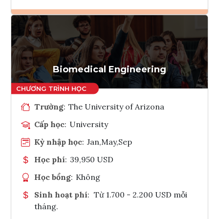
Ghi danh
Tham vấn Interlink
Biomedical Engineering
Trường
:
The University of Arizona
Cấp học
:
University
Kỳ nhập học
:
Jan,May,Sep
Học phí
:
39,950 USD
Học bổng
:
Không
Sinh hoạt phí
:
Từ 1.700 - 2.200 USD mỗi
tháng.