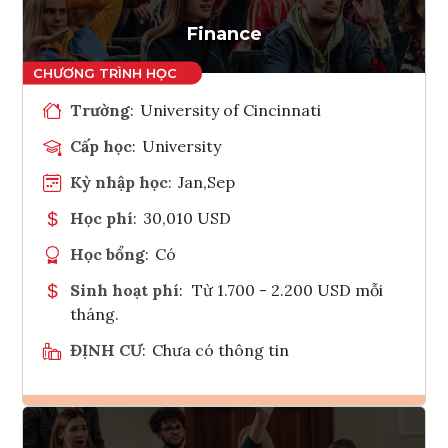
Tham vấn Interlink
Finance
Trường
:
University of Cincinnati
Cấp học
:
University
Kỳ nhập học
:
Jan,Sep
Học phí
:
30,010 USD
Học bổng
:
Có
Sinh hoạt phí
:
Từ 1.700 - 2.200 USD mỗi
tháng.
ĐỊNH CƯ
:
Chưa có thông tin
Ghi danh