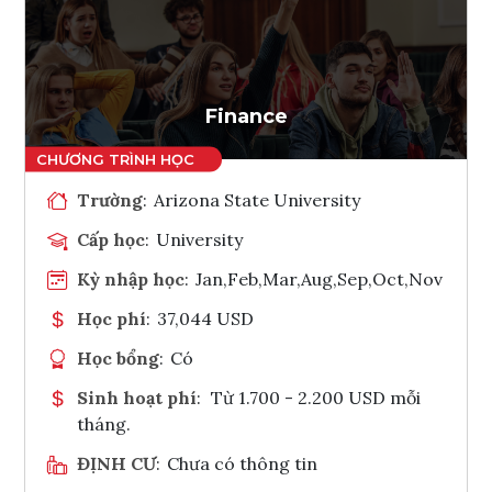
Ghi danh
Tham vấn Interlink
Finance
Trường
:
Arizona State University
Cấp học
:
University
Kỳ nhập học
:
Jan,Feb,Mar,Aug,Sep,Oct,Nov
Học phí
:
37,044 USD
Học bổng
:
Có
Sinh hoạt phí
:
Từ 1.700 - 2.200 USD mỗi
tháng.
ĐỊNH CƯ
:
Chưa có thông tin