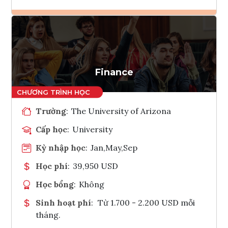
Ghi danh
Tham vấn Interlink
Finance
Trường
:
The University of Arizona
Cấp học
:
University
Kỳ nhập học
:
Jan,May,Sep
Học phí
:
39,950 USD
Học bổng
:
Không
Sinh hoạt phí
:
Từ 1.700 - 2.200 USD mỗi
tháng.