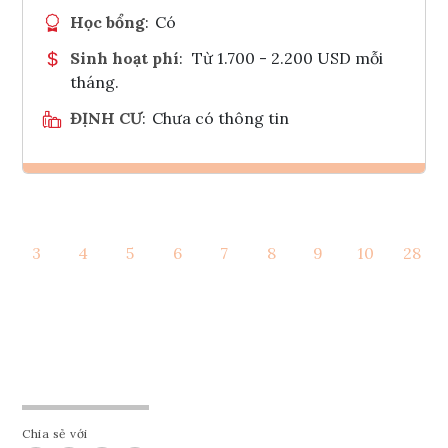
Học bổng
:
Có
Sinh hoạt phí
:
Từ 1.700 - 2.200 USD mỗi
tháng.
ĐỊNH CƯ
:
Chưa có thông tin
Ghi danh
3
4
5
6
7
8
9
10
28
Tham vấn Interlink
Chia sẻ với