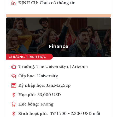
ĐỊNH CƯ
:
Chưa có thông tin
Ghi danh
Tham vấn Interlink
Finance
Trường
:
The University of Arizona
Cấp học
:
University
Kỳ nhập học
:
Jan,May,Sep
Học phí
:
33,000 USD
Học bổng
:
Không
Sinh hoạt phí
:
Từ 1.700 - 2.200 USD mỗi