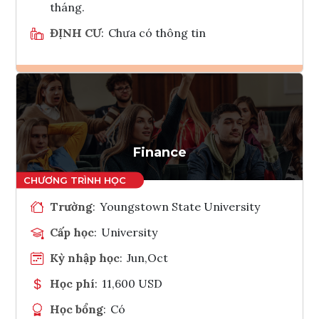
tháng.
ĐỊNH CƯ
:
Chưa có thông tin
Ghi danh
Tham vấn Interlink
Finance
Trường
:
Youngstown State University
Cấp học
:
University
Kỳ nhập học
:
Jun,Oct
Học phí
:
11,600 USD
Học bổng
:
Có