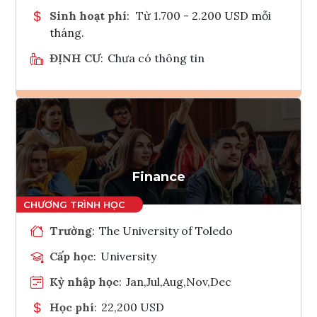
Sinh hoạt phí
:
Từ 1.700 - 2.200 USD mỗi
tháng.
ĐỊNH CƯ
:
Chưa có thông tin
Ghi danh
Tham vấn Interlink
Finance
Trường
:
The University of Toledo
Cấp học
:
University
Kỳ nhập học
:
Jan,Jul,Aug,Nov,Dec
Học phí
:
22,200 USD