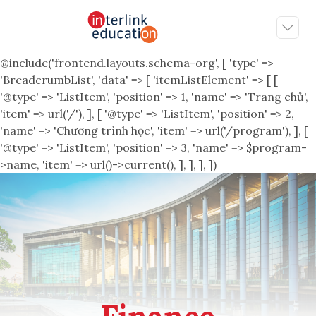
@include('frontend.layouts.schema-org', [ 'type' =>
'BreadcrumbList', 'data' => [ 'itemListElement' => [ [
'@type' => 'ListItem', 'position' => 1, 'name' => 'Trang chủ',
'item' => url('/'), ], [ '@type' => 'ListItem', 'position' => 2,
'name' => 'Chương trình học', 'item' => url('/program'), ], [
'@type' => 'ListItem', 'position' => 3, 'name' => $program-
>name, 'item' => url()->current(), ], ], ], ])