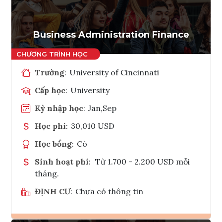
Tham vấn Interlink
Business Administration Finance
Trường
:
University of Cincinnati
Cấp học
:
University
Kỳ nhập học
:
Jan,Sep
Học phí
:
30,010 USD
Học bổng
:
Có
Sinh hoạt phí
:
Từ 1.700 - 2.200 USD mỗi
tháng.
ĐỊNH CƯ
:
Chưa có thông tin