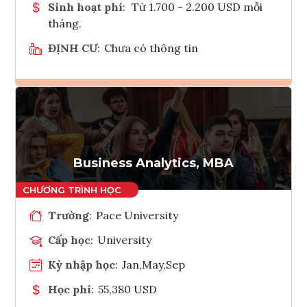
Sinh hoạt phí
:
Từ 1.700 - 2.200 USD mỗi
tháng.
ĐỊNH CƯ
:
Chưa có thông tin
Ghi danh
Tham vấn Interlink
Business Analytics, MBA
Trường
:
Pace University
Cấp học
:
University
Kỳ nhập học
:
Jan,May,Sep
Học phí
:
55,380 USD