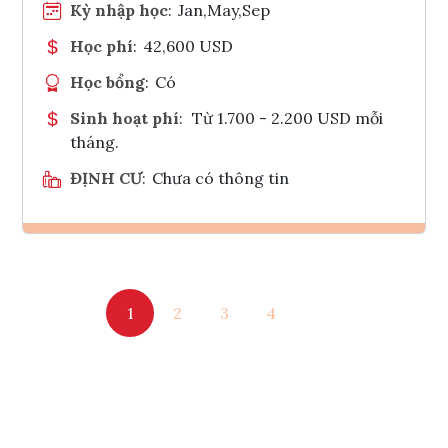
Kỳ nhập học
:
Jan,May,Sep
Học phí
:
42,600 USD
Học bổng
:
Có
Sinh hoạt phí
:
Từ 1.700 - 2.200 USD mỗi
tháng.
ĐỊNH CƯ
:
Chưa có thông tin
Ghi danh
1
2
3
4
Tham vấn Interlink