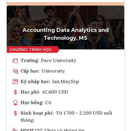
Ghi danh
Tham vấn Interlink
Accounting Data Analytics and
Technology, MS
Trường
:
Pace University
Cấp học
:
University
Kỳ nhập học
:
Jan,May,Sep
Học phí
:
42,600 USD
Học bổng
:
Có
Sinh hoạt phí
:
Từ 1.700 - 2.200 USD mỗi
tháng.
ĐỊNH CƯ
:
Chưa có thông tin