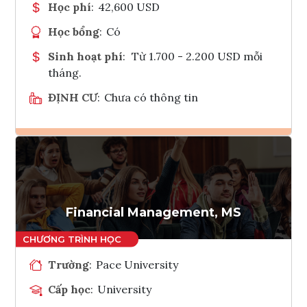
Học phí
:
42,600 USD
Học bổng
:
Có
Sinh hoạt phí
:
Từ 1.700 - 2.200 USD mỗi
tháng.
ĐỊNH CƯ
:
Chưa có thông tin
Ghi danh
Tham vấn Interlink
Financial Management, MS
Trường
:
Pace University
Cấp học
:
University