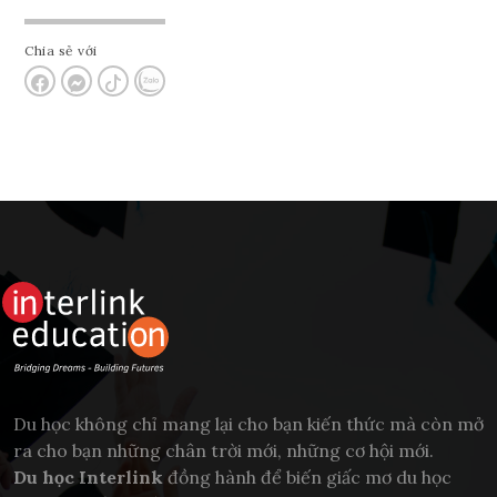
Chia sẻ với
Du học không chỉ mang lại cho bạn kiến thức mà còn mở
ra cho bạn những chân trời mới, những cơ hội mới.
Du học Interlink
đồng hành để biến giấc mơ du học