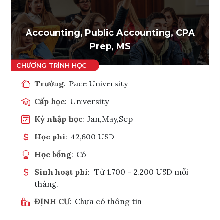
Ghi danh
Tham vấn Interlink
Accounting, Public Accounting, CPA
Prep, MS
Trường
:
Pace University
Cấp học
:
University
Kỳ nhập học
:
Jan,May,Sep
Học phí
:
42,600 USD
Học bổng
:
Có
Sinh hoạt phí
:
Từ 1.700 - 2.200 USD mỗi
tháng.
ĐỊNH CƯ
:
Chưa có thông tin