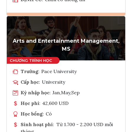
Ghi danh
Tham vấn Interlink
Arts and Entertainment Management,
MS
Trường
:
Pace University
Cấp học
:
University
Kỳ nhập học
:
Jan,May,Sep
Học phí
:
42,600 USD
Học bổng
:
Có
Sinh hoạt phí
:
Từ 1.700 - 2.200 USD mỗi
tháng.