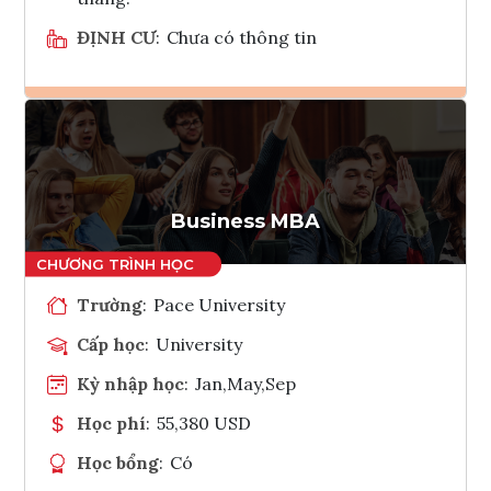
ĐỊNH CƯ
:
Chưa có thông tin
Ghi danh
Tham vấn Interlink
Business MBA
Trường
:
Pace University
Cấp học
:
University
Kỳ nhập học
:
Jan,May,Sep
Học phí
:
55,380 USD
Học bổng
:
Có