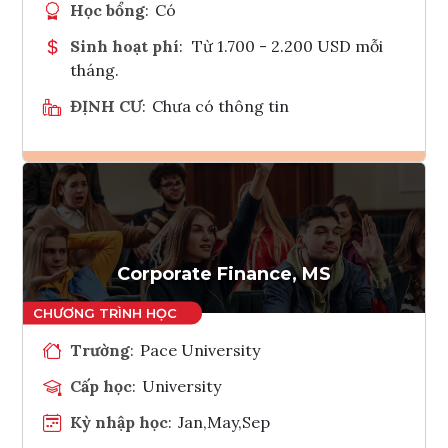
Học bổng
:
Có
Sinh hoạt phí
:
Từ 1.700 - 2.200 USD mỗi
tháng.
ĐỊNH CƯ
:
Chưa có thông tin
Ghi danh
Tham vấn Interlink
Corporate Finance, MS
Trường
:
Pace University
Cấp học
:
University
Kỳ nhập học
:
Jan,May,Sep