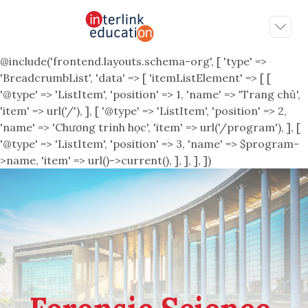
@include('frontend.layouts.schema-org', [ 'type' =>
'BreadcrumbList', 'data' => [ 'itemListElement' => [ [
'@type' => 'ListItem', 'position' => 1, 'name' => 'Trang chủ',
'item' => url('/'), ], [ '@type' => 'ListItem', 'position' => 2,
'name' => 'Chương trình học', 'item' => url('/program'), ], [
'@type' => 'ListItem', 'position' => 3, 'name' => $program-
>name, 'item' => url()->current(), ], ], ], ])