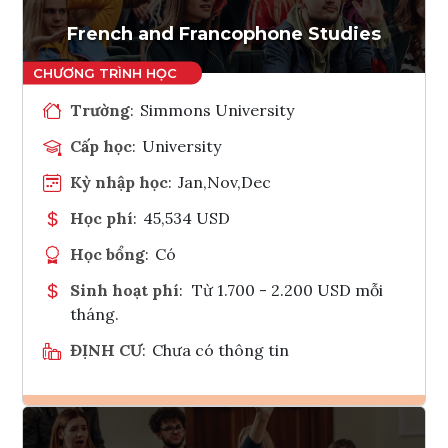
Tham vấn Interlink
French and Francophone Studies
Trường
:
Simmons University
Cấp học
:
University
Kỳ nhập học
:
Jan,Nov,Dec
Học phí
:
45,534 USD
Học bổng
:
Có
Sinh hoạt phí
:
Từ 1.700 - 2.200 USD mỗi
tháng.
ĐỊNH CƯ
:
Chưa có thông tin
Ghi danh