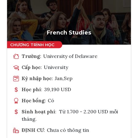
Ghi danh
Tham vấn Interlink
French Studies
Trường
:
University of Delaware
Cấp học
:
University
Kỳ nhập học
:
Jan,Sep
Học phí
:
39,190 USD
Học bổng
:
Có
Sinh hoạt phí
:
Từ 1.700 - 2.200 USD mỗi
tháng.
ĐỊNH CƯ
:
Chưa có thông tin