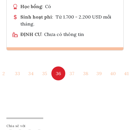
Học bổng
:
Có
Sinh hoạt phí
:
Từ 1.700 - 2.200 USD mỗi
tháng.
ĐỊNH CƯ
:
Chưa có thông tin
Ghi danh
2
33
34
35
36
37
38
39
40
41
Tham vấn Interlink
Chia sẻ với