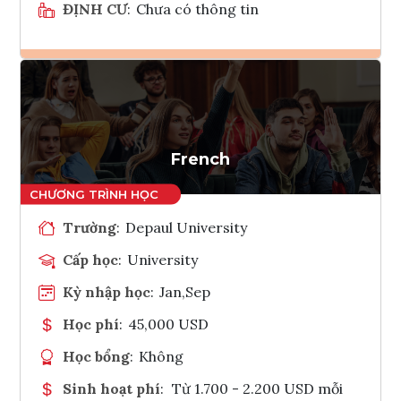
ĐỊNH CƯ
:
Chưa có thông tin
Ghi danh
Tham vấn Interlink
French
Trường
:
Depaul University
Cấp học
:
University
Kỳ nhập học
:
Jan,Sep
Học phí
:
45,000 USD
Học bổng
:
Không
Sinh hoạt phí
:
Từ 1.700 - 2.200 USD mỗi