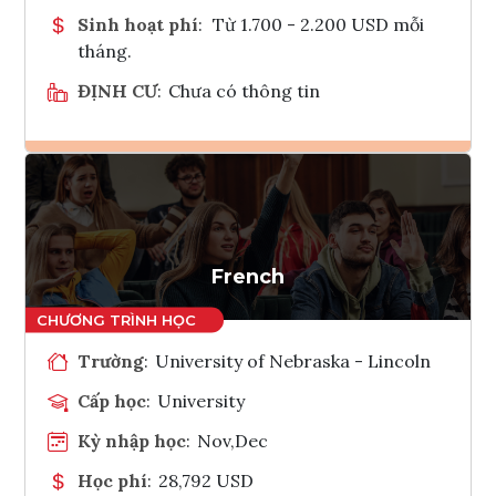
Sinh hoạt phí
:
Từ 1.700 - 2.200 USD mỗi
tháng.
ĐỊNH CƯ
:
Chưa có thông tin
Ghi danh
Tham vấn Interlink
French
Trường
:
University of Nebraska - Lincoln
Cấp học
:
University
Kỳ nhập học
:
Nov,Dec
Học phí
:
28,792 USD