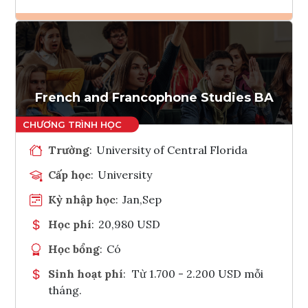
Ghi danh
Tham vấn Interlink
French and Francophone Studies BA
Trường
:
University of Central Florida
Cấp học
:
University
Kỳ nhập học
:
Jan,Sep
Học phí
:
20,980 USD
Học bổng
:
Có
Sinh hoạt phí
:
Từ 1.700 - 2.200 USD mỗi
tháng.