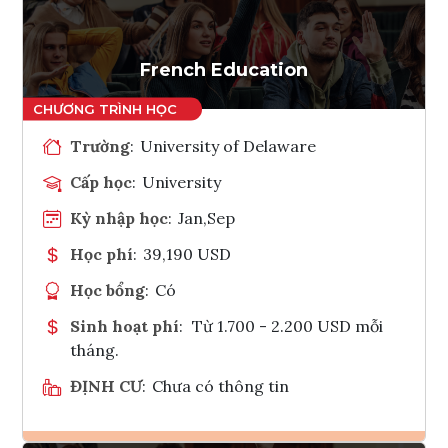
Tham vấn Interlink
French Education
Trường
:
University of Delaware
Cấp học
:
University
Kỳ nhập học
:
Jan,Sep
Học phí
:
39,190 USD
Học bổng
:
Có
Sinh hoạt phí
:
Từ 1.700 - 2.200 USD mỗi
tháng.
ĐỊNH CƯ
:
Chưa có thông tin