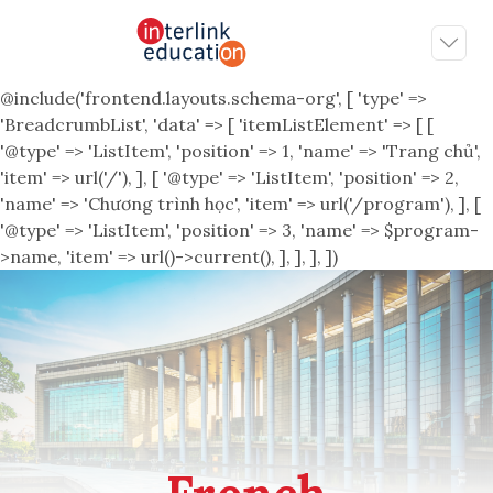
@include('frontend.layouts.schema-org', [ 'type' =>
'BreadcrumbList', 'data' => [ 'itemListElement' => [ [
'@type' => 'ListItem', 'position' => 1, 'name' => 'Trang chủ',
'item' => url('/'), ], [ '@type' => 'ListItem', 'position' => 2,
'name' => 'Chương trình học', 'item' => url('/program'), ], [
'@type' => 'ListItem', 'position' => 3, 'name' => $program-
>name, 'item' => url()->current(), ], ], ], ])