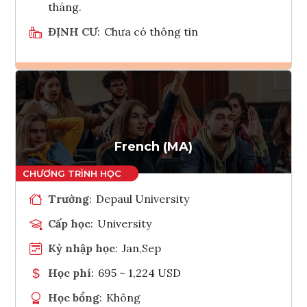
tháng.
ĐỊNH CƯ
:
Chưa có thông tin
Ghi danh
Tham vấn Interlink
French (MA)
Trường
:
Depaul University
Cấp học
:
University
Kỳ nhập học
:
Jan,Sep
Học phí
:
695 ~ 1,224 USD
Học bổng
:
Không