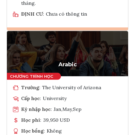
tháng.
ĐỊNH CƯ
:
Chưa có thông tin
Ghi danh
Tham vấn Interlink
Arabic
Trường
:
The University of Arizona
Cấp học
:
University
Kỳ nhập học
:
Jan,May,Sep
Học phí
:
39,950 USD
Học bổng
:
Không