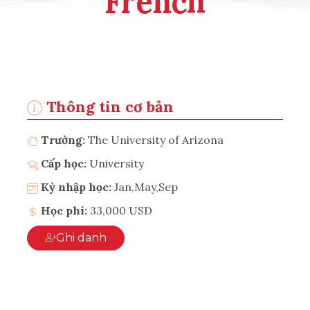
French
Thông tin cơ bản
Trường:
The University of Arizona
Cấp học:
University
Kỳ nhập học:
Jan,May,Sep
Học phí:
33,000 USD
Ghi danh