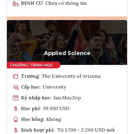
ĐỊNH CƯ
:
Chưa có thông tin
Ghi danh
Tham vấn Interlink
Applied Science
Trường
:
The University of Arizona
Cấp học
:
University
Kỳ nhập học
:
Jan,May,Sep
Học phí
:
39,950 USD
Học bổng
:
Không
Sinh hoạt phí
:
Từ 1.700 - 2.200 USD mỗi