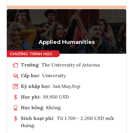
Ghi danh
Tham vấn Interlink
Applied Humanities
Trường
:
The University of Arizona
Cấp học
:
University
Kỳ nhập học
:
Jan,May,Sep
Học phí
:
39,950 USD
Học bổng
:
Không
Sinh hoạt phí
:
Từ 1.700 - 2.200 USD mỗi
tháng.