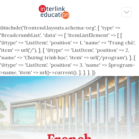
@include('frontend.layouts.schema-org', [ 'type' =>
'BreadcrumbList', 'data' => [ 'itemListElement' => [ [
'@type' => 'ListItem', 'position' => 1, 'name' => 'Trang chủ',
'item' => url('/'), ], [ '@type' => 'ListItem', 'position' => 2,
'name' => 'Chương trình học', 'item' => url('/program'), ], [
'@type' => 'ListItem', 'position' => 3, 'name' => $program-
>name, 'item' => url()->current(), ], ], ], ])