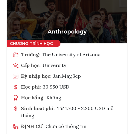
Ghi danh
Tham vấn Interlink
Anthropology
Trường
:
The University of Arizona
Cấp học
:
University
Kỳ nhập học
:
Jan,May,Sep
Học phí
:
39,950 USD
Học bổng
:
Không
Sinh hoạt phí
:
Từ 1.700 - 2.200 USD mỗi
tháng.
ĐỊNH CƯ
:
Chưa có thông tin