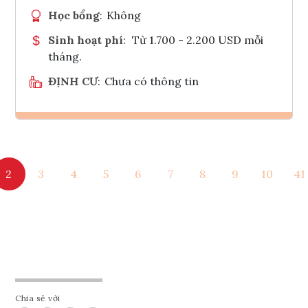
Học bổng
:
Không
Sinh hoạt phí
:
Từ 1.700 - 2.200 USD mỗi
tháng.
ĐỊNH CƯ
:
Chưa có thông tin
Ghi danh
2
3
4
5
6
7
8
9
10
41
Tham vấn Interlink
Chia sẻ với