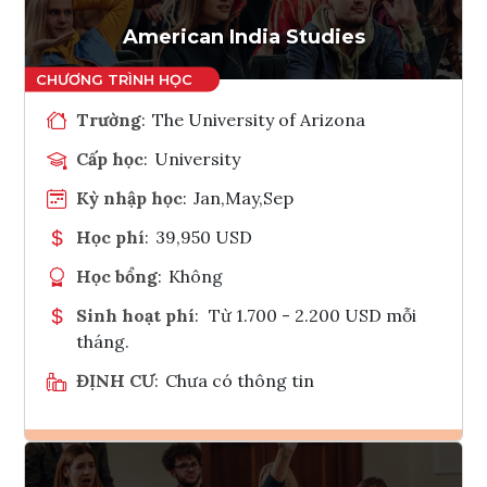
Tham vấn Interlink
American India Studies
Trường
:
The University of Arizona
Cấp học
:
University
Kỳ nhập học
:
Jan,May,Sep
Học phí
:
39,950 USD
Học bổng
:
Không
Sinh hoạt phí
:
Từ 1.700 - 2.200 USD mỗi
tháng.
ĐỊNH CƯ
:
Chưa có thông tin
Ghi danh