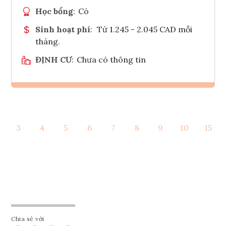
Học bổng
:
Có
Sinh hoạt phí
:
Từ 1.245 - 2.045 CAD mỗi
tháng.
ĐỊNH CƯ
:
Chưa có thông tin
Ghi danh
3
4
5
6
7
8
9
10
15
Tham vấn Interlink
Chia sẻ với