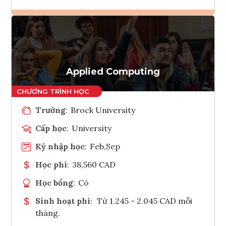
Ghi danh
Tham vấn Interlink
Applied Computing
Trường
:
Brock University
Cấp học
:
University
Kỳ nhập học
:
Feb,Sep
Học phí
:
38,560 CAD
Học bổng
:
Có
Sinh hoạt phí
:
Từ 1.245 - 2.045 CAD mỗi
tháng.