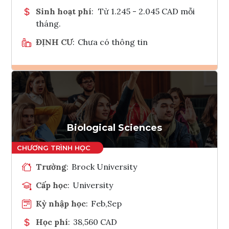
Sinh hoạt phí
:
Từ 1.245 - 2.045 CAD mỗi
tháng.
ĐỊNH CƯ
:
Chưa có thông tin
Ghi danh
Tham vấn Interlink
Biological Sciences
Trường
:
Brock University
Cấp học
:
University
Kỳ nhập học
:
Feb,Sep
Học phí
:
38,560 CAD