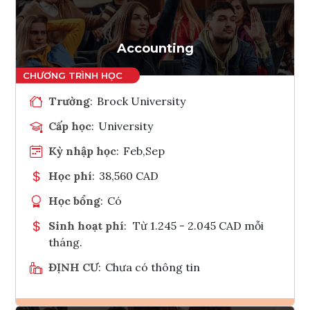
Tham vấn Interlink
Accounting
Trường
:
Brock University
Cấp học
:
University
Kỳ nhập học
:
Feb,Sep
Học phí
:
38,560 CAD
Học bổng
:
Có
Sinh hoạt phí
:
Từ 1.245 - 2.045 CAD mỗi
tháng.
ĐỊNH CƯ
:
Chưa có thông tin