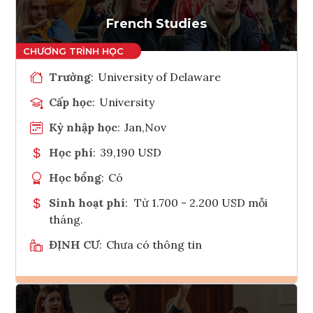
Tham vấn Interlink
French Studies
Trường
:
University of Delaware
Cấp học
:
University
Kỳ nhập học
:
Jan,Nov
Học phí
:
39,190 USD
Học bổng
:
Có
Sinh hoạt phí
:
Từ 1.700 - 2.200 USD mỗi
tháng.
ĐỊNH CƯ
:
Chưa có thông tin
Ghi danh