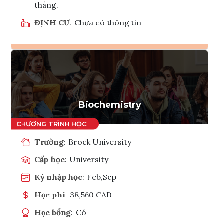
tháng.
ĐỊNH CƯ
:
Chưa có thông tin
Ghi danh
Tham vấn Interlink
Biochemistry
Trường
:
Brock University
Cấp học
:
University
Kỳ nhập học
:
Feb,Sep
Học phí
:
38,560 CAD
Học bổng
:
Có