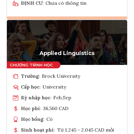
ĐỊNH CƯ
:
Chưa có thông tin
Ghi danh
Tham vấn Interlink
Applied Linguistics
Trường
:
Brock University
Cấp học
:
University
Kỳ nhập học
:
Feb,Sep
Học phí
:
38,560 CAD
Học bổng
:
Có
Sinh hoạt phí
:
Từ 1.245 - 2.045 CAD mỗi