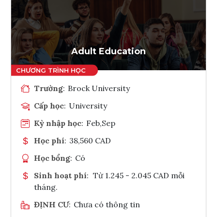
Ghi danh
Tham vấn Interlink
Adult Education
Trường
:
Brock University
Cấp học
:
University
Kỳ nhập học
:
Feb,Sep
Học phí
:
38,560 CAD
Học bổng
:
Có
Sinh hoạt phí
:
Từ 1.245 - 2.045 CAD mỗi
tháng.
ĐỊNH CƯ
:
Chưa có thông tin