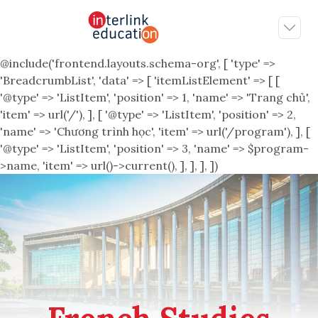
@include('frontend.layouts.schema-org', [ 'type' =>
'BreadcrumbList', 'data' => [ 'itemListElement' => [ [
'@type' => 'ListItem', 'position' => 1, 'name' => 'Trang chủ',
'item' => url('/'), ], [ '@type' => 'ListItem', 'position' => 2,
'name' => 'Chương trình học', 'item' => url('/program'), ], [
'@type' => 'ListItem', 'position' => 3, 'name' => $program-
>name, 'item' => url()->current(), ], ], ], ])