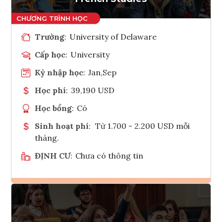
Trường
:
University of Delaware
Cấp học
:
University
Kỳ nhập học
:
Jan,Sep
Học phí
:
39,190 USD
Học bổng
:
Có
Sinh hoạt phí
:
Từ 1.700 - 2.200 USD mỗi
tháng.
ĐỊNH CƯ
:
Chưa có thông tin
Ghi danh