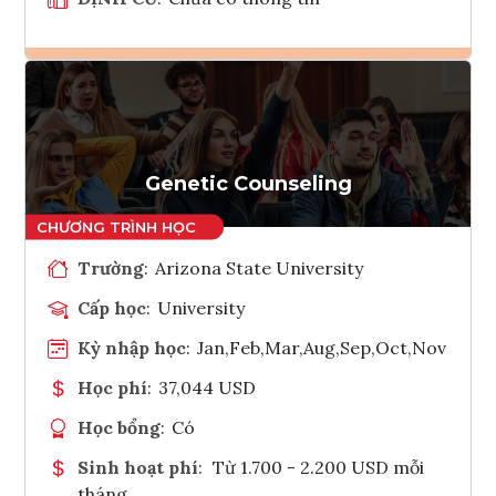
Ghi danh
Tham vấn Interlink
Genetic Counseling
Trường
:
Arizona State University
Cấp học
:
University
Kỳ nhập học
:
Jan,Feb,Mar,Aug,Sep,Oct,Nov
Học phí
:
37,044 USD
Học bổng
:
Có
Sinh hoạt phí
:
Từ 1.700 - 2.200 USD mỗi
tháng.