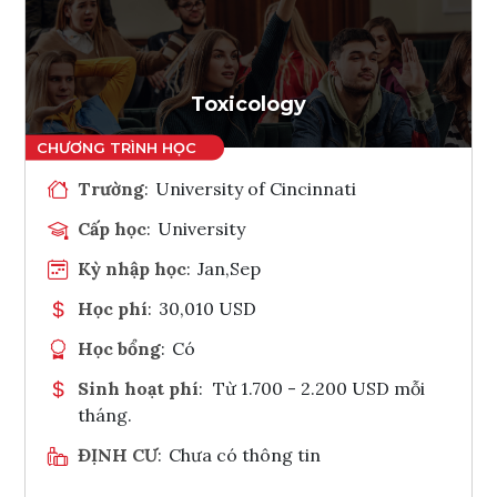
Ghi danh
Tham vấn Interlink
Toxicology
Trường
:
University of Cincinnati
Cấp học
:
University
Kỳ nhập học
:
Jan,Sep
Học phí
:
30,010 USD
Học bổng
:
Có
Sinh hoạt phí
:
Từ 1.700 - 2.200 USD mỗi
tháng.
ĐỊNH CƯ
:
Chưa có thông tin