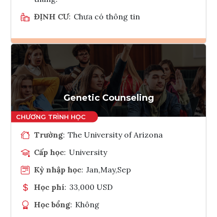
ĐỊNH CƯ
:
Chưa có thông tin
Ghi danh
Tham vấn Interlink
Genetic Counseling
Trường
:
The University of Arizona
Cấp học
:
University
Kỳ nhập học
:
Jan,May,Sep
Học phí
:
33,000 USD
Học bổng
:
Không