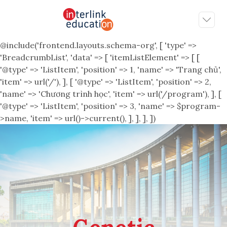
@include('frontend.layouts.schema-org', [ 'type' =>
'BreadcrumbList', 'data' => [ 'itemListElement' => [ [
'@type' => 'ListItem', 'position' => 1, 'name' => 'Trang chủ',
'item' => url('/'), ], [ '@type' => 'ListItem', 'position' => 2,
'name' => 'Chương trình học', 'item' => url('/program'), ], [
'@type' => 'ListItem', 'position' => 3, 'name' => $program-
>name, 'item' => url()->current(), ], ], ], ])