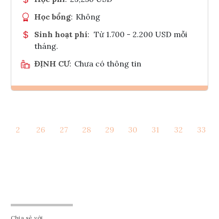
Học bổng
:
Không
Sinh hoạt phí
:
Từ 1.700 - 2.200 USD mỗi
tháng.
ĐỊNH CƯ
:
Chưa có thông tin
Ghi danh
2
26
27
28
29
30
31
32
33
Tham vấn Interlink
Chia sẻ với