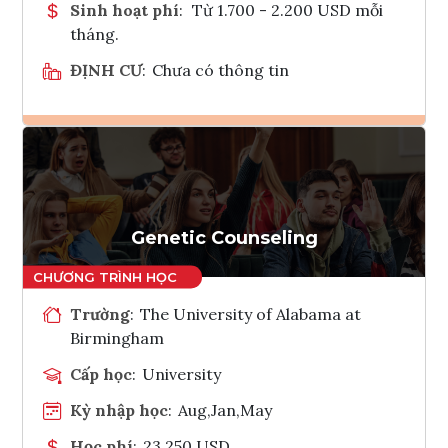
Sinh hoạt phí
:
Từ 1.700 - 2.200 USD mỗi
tháng.
ĐỊNH CƯ
:
Chưa có thông tin
Ghi danh
Tham vấn Interlink
Genetic Counseling
Trường
:
The University of Alabama at
Birmingham
Cấp học
:
University
Kỳ nhập học
:
Aug,Jan,May
Học phí
:
23,250 USD