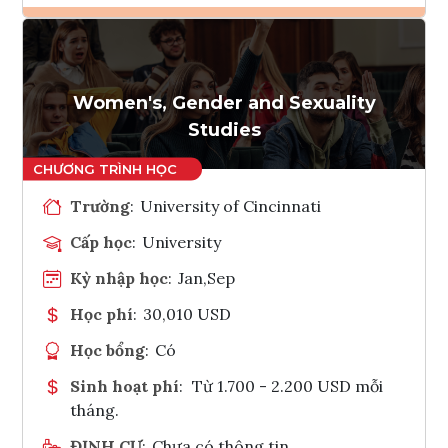
Ghi danh
Tham vấn Interlink
Women's, Gender and Sexuality
Studies
Trường
:
University of Cincinnati
Cấp học
:
University
Kỳ nhập học
:
Jan,Sep
Học phí
:
30,010 USD
Học bổng
:
Có
Sinh hoạt phí
:
Từ 1.700 - 2.200 USD mỗi
tháng.
ĐỊNH CƯ
:
Chưa có thông tin