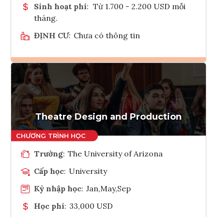
Sinh hoạt phí
:
Từ 1.700 - 2.200 USD mỗi
tháng.
ĐỊNH CƯ
:
Chưa có thông tin
Ghi danh
Tham vấn Interlink
Theatre Design and Production
Trường
:
The University of Arizona
Cấp học
:
University
Kỳ nhập học
:
Jan,May,Sep
Học phí
:
33,000 USD