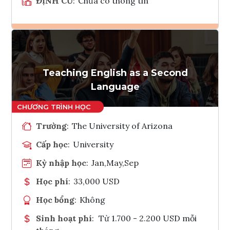
ĐỊNH CƯ
:
Chưa có thông tin
Ghi danh
Tham vấn Interlink
Teaching English as a Second
Language
Trường
:
The University of Arizona
Cấp học
:
University
Kỳ nhập học
:
Jan,May,Sep
Học phí
:
33,000 USD
Học bổng
:
Không
Sinh hoạt phí
:
Từ 1.700 - 2.200 USD mỗi