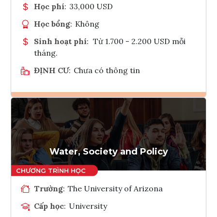
Học phí
:
33,000 USD
Học bổng
:
Không
Sinh hoạt phí
:
Từ 1.700 - 2.200 USD mỗi
tháng.
ĐỊNH CƯ
:
Chưa có thông tin
Ghi danh
Tham vấn Interlink
Water, Society and Policy
Trường
:
The University of Arizona
Cấp học
:
University