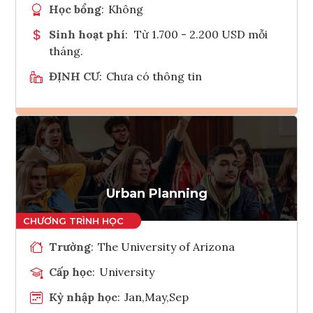
Học bổng
:
Không
Sinh hoạt phí
:
Từ 1.700 - 2.200 USD mỗi
tháng.
ĐỊNH CƯ
:
Chưa có thông tin
Ghi danh
Tham vấn Interlink
Urban Planning
Trường
:
The University of Arizona
Cấp học
:
University
Kỳ nhập học
:
Jan,May,Sep