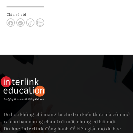
Chia sẻ với
Du học không chỉ mang lại cho bạn kiến thức mà còn mở
ra cho bạn những chân trời mới, những cơ hội mới.
Du học Interlink
đồng hành để biến giấc mơ du học