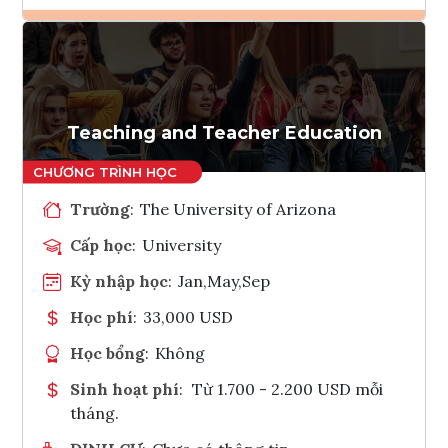
Ghi danh
Tham vấn Interlink
Teaching and Teacher Education
Trường
:
The University of Arizona
Cấp học
:
University
Kỳ nhập học
:
Jan,May,Sep
Học phí
:
33,000 USD
Học bổng
:
Không
Sinh hoạt phí
:
Từ 1.700 - 2.200 USD mỗi
tháng.