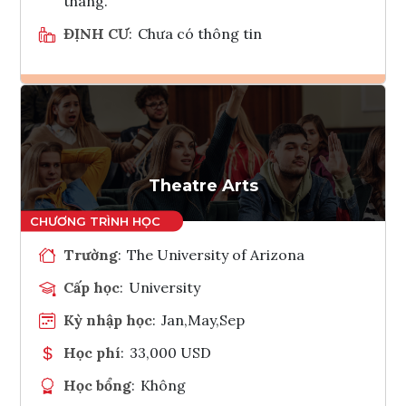
tháng.
ĐỊNH CƯ
:
Chưa có thông tin
Ghi danh
Tham vấn Interlink
Theatre Arts
Trường
:
The University of Arizona
Cấp học
:
University
Kỳ nhập học
:
Jan,May,Sep
Học phí
:
33,000 USD
Học bổng
:
Không