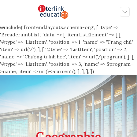
@include('frontend.layouts.schema-org', [ 'type' =>
'BreadcrumbList', 'data' => [ 'itemListElement' => [ [
'@type' => 'ListItem', 'position' => 1, 'name' => 'Trang chủ',
'item' => url('/'), ], [ '@type' => 'ListItem', 'position' => 2,
'name' => 'Chương trình học', 'item' => url('/program'), ], [
'@type' => 'ListItem', 'position' => 3, 'name' => $program-
>name, 'item' => url()->current(), ], ], ], ])
Geographic