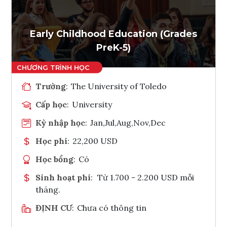
Ghi danh
Tham vấn Interlink
Early Childhood Education (Grades
PreK-5)
Trường
:
The University of Toledo
Cấp học
:
University
Kỳ nhập học
:
Jan,Jul,Aug,Nov,Dec
Học phí
:
22,200 USD
Học bổng
:
Có
Sinh hoạt phí
:
Từ 1.700 - 2.200 USD mỗi
tháng.
ĐỊNH CƯ
:
Chưa có thông tin