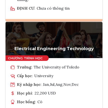
ĐỊNH CƯ
:
Chưa có thông tin
Ghi danh
Tham vấn Interlink
Electrical Engineering Technology
Trường
:
The University of Toledo
Cấp học
:
University
Kỳ nhập học
:
Jan,Jul,Aug,Nov,Dec
Học phí
:
22,200 USD
Học bổng
:
Có