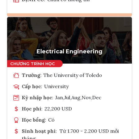
Ghi danh
Tham vấn Interlink
Electrical Engineering
Trường
:
The University of Toledo
Cấp học
:
University
Kỳ nhập học
:
Jan,Jul,Aug,Nov,Dec
Học phí
:
22,200 USD
Học bổng
:
Có
Sinh hoạt phí
:
Từ 1.700 - 2.200 USD mỗi
tháng.