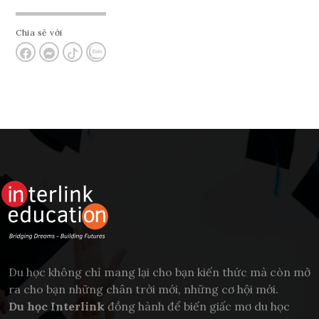
Chia sẻ với
Du học không chỉ mang lại cho bạn kiến thức mà còn mở
ra cho bạn những chân trời mới, những cơ hội mới.
Du học Interlink
đồng hành để biến giấc mơ du học