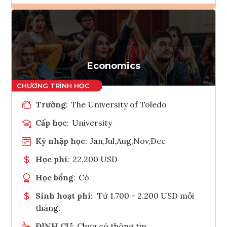
Ghi danh
Tham vấn Interlink
Economics
Trường
:
The University of Toledo
Cấp học
:
University
Kỳ nhập học
:
Jan,Jul,Aug,Nov,Dec
Học phí
:
22,200 USD
Học bổng
:
Có
Sinh hoạt phí
:
Từ 1.700 - 2.200 USD mỗi
tháng.
ĐỊNH CƯ
:
Chưa có thông tin