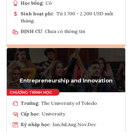
Học bổng
:
Có
Sinh hoạt phí
:
Từ 1.700 - 2.200 USD mỗi
tháng.
ĐỊNH CƯ
:
Chưa có thông tin
Ghi danh
Tham vấn Interlink
Entrepreneurship and Innovation
Trường
:
The University of Toledo
Cấp học
:
University
Kỳ nhập học
:
Jan,Jul,Aug,Nov,Dec