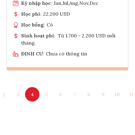
Kỳ nhập học
:
Jan,Jul,Aug,Nov,Dec
Học phí
:
22,200 USD
Học bổng
:
Có
Sinh hoạt phí
:
Từ 1.700 - 2.200 USD mỗi
tháng.
ĐỊNH CƯ
:
Chưa có thông tin
Ghi danh
2
3
4
5
6
7
8
9
10
11
Tham vấn Interlink