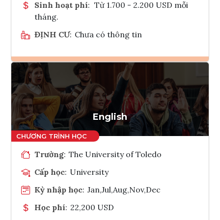
Sinh hoạt phí
:
Từ 1.700 - 2.200 USD mỗi
tháng.
ĐỊNH CƯ
:
Chưa có thông tin
Ghi danh
Tham vấn Interlink
English
Trường
:
The University of Toledo
Cấp học
:
University
Kỳ nhập học
:
Jan,Jul,Aug,Nov,Dec
Học phí
:
22,200 USD