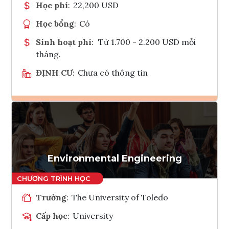
Học phí
:
22,200 USD
Học bổng
:
Có
Sinh hoạt phí
:
Từ 1.700 - 2.200 USD mỗi
tháng.
ĐỊNH CƯ
:
Chưa có thông tin
Ghi danh
Tham vấn Interlink
Environmental Engineering
Trường
:
The University of Toledo
Cấp học
:
University