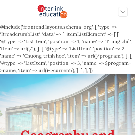
@include('frontend.layouts.schema-org', [ 'type' =>
'BreadcrumbList', 'data' => [ 'itemListElement' => [ [
'@type' => 'ListItem', 'position' => 1, 'name' => 'Trang chủ',
'item' => url('/'), ], [ '@type' => 'ListItem', 'position' => 2,
'name' => 'Chương trình học', 'item' => url('/program'), ], [
'@type' => 'ListItem', 'position' => 3, 'name' => $program-
>name, 'item' => url()->current(), ], ], ], ])