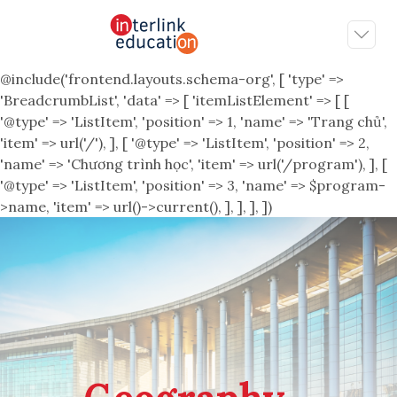
@include('frontend.layouts.schema-org', [ 'type' =>
'BreadcrumbList', 'data' => [ 'itemListElement' => [ [
'@type' => 'ListItem', 'position' => 1, 'name' => 'Trang chủ',
'item' => url('/'), ], [ '@type' => 'ListItem', 'position' => 2,
'name' => 'Chương trình học', 'item' => url('/program'), ], [
'@type' => 'ListItem', 'position' => 3, 'name' => $program-
>name, 'item' => url()->current(), ], ], ], ])