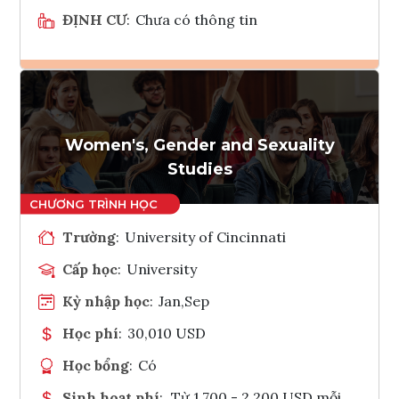
ĐỊNH CƯ
:
Chưa có thông tin
Ghi danh
Tham vấn Interlink
Women's, Gender and Sexuality
Studies
Trường
:
University of Cincinnati
Cấp học
:
University
Kỳ nhập học
:
Jan,Sep
Học phí
:
30,010 USD
Học bổng
:
Có
Sinh hoạt phí
:
Từ 1.700 - 2.200 USD mỗi