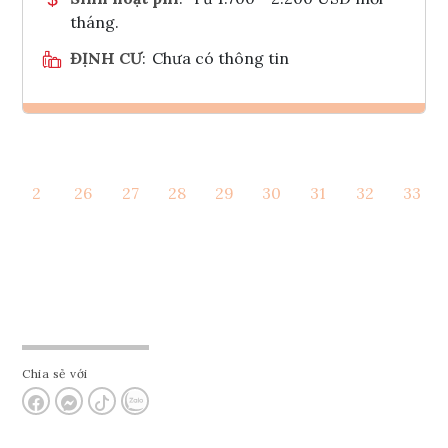
tháng.
ĐỊNH CƯ
:
Chưa có thông tin
Ghi danh
2
26
27
28
29
30
31
32
33
Tham vấn Interlink
Chia sẻ với