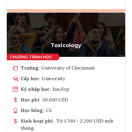
Ghi danh
Tham vấn Interlink
Toxicology
Trường
:
University of Cincinnati
Cấp học
:
University
Kỳ nhập học
:
Jan,Sep
Học phí
:
30,010 USD
Học bổng
:
Có
Sinh hoạt phí
:
Từ 1.700 - 2.200 USD mỗi
tháng.