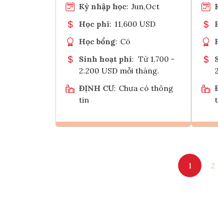
Kỳ nhập học
:
Jun,Oct
Học phí
:
11,600 USD
Học bổng
:
Có
Sinh hoạt phí
:
Từ 1.700 -
2.200 USD mỗi tháng.
ĐỊNH CƯ
:
Chưa có thông
tin
t
Ghi danh
1
2
Tham vấn Interlink