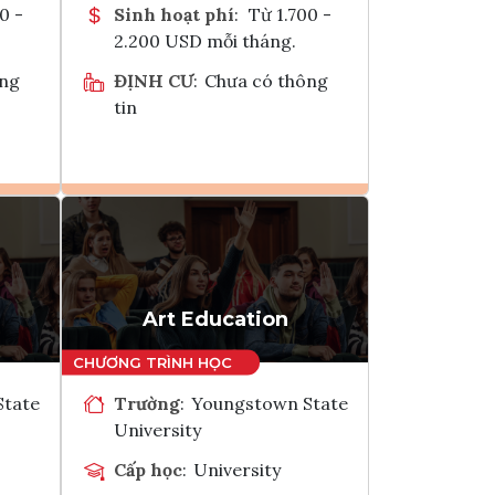
0 -
Sinh hoạt phí
:
Từ 1.700 -
2.200 USD mỗi tháng.
ông
ĐỊNH CƯ
:
Chưa có thông
tin
Ghi danh
k
Tham vấn Interlink
Art Education
State
Trường
:
Youngstown State
University
Cấp học
:
University