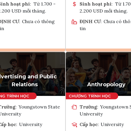
Sinh hoạt phí
:
Từ 1.700 -
Sinh hoạt phí
:
Từ 1.70
2.200 USD mỗi tháng.
2.200 USD mỗi tháng.
ĐỊNH CƯ
:
Chưa có thông
ĐỊNH CƯ
:
Chưa có th
in
tin
Ghi danh
Ghi danh
Tham vấn Interlink
Tham vấn Interlin
vertising and Public
Relations
Anthropology
Trường
:
Youngstown State
Trường
:
Youngstown 
University
University
Cấp học
:
University
Cấp học
:
University