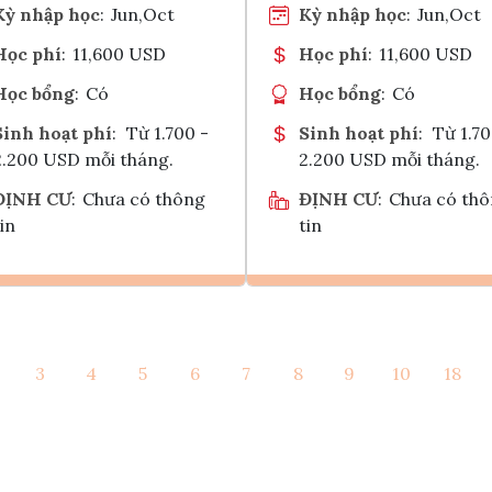
Kỳ nhập học
:
Jun,Oct
Kỳ nhập học
:
Jun,Oct
Học phí
:
11,600 USD
Học phí
:
11,600 USD
Học bổng
:
Có
Học bổng
:
Có
Sinh hoạt phí
:
Từ 1.700 -
Sinh hoạt phí
:
Từ 1.70
2.200 USD mỗi tháng.
2.200 USD mỗi tháng.
ĐỊNH CƯ
:
Chưa có thông
ĐỊNH CƯ
:
Chưa có th
in
tin
Ghi danh
Ghi danh
3
4
5
6
7
8
9
10
18
Tham vấn Interlink
Tham vấn Interlin