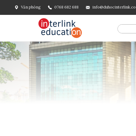
Văn phòng
0768 682 688
info@duhocinterlink.c
@include('frontend.layouts.schema-org', [ 'type' => 'Breadcru
url('/'), ], [ '@type' => 'ListItem', 'position' => 2, 'name' =
=> url()->current(), ], ], ], ])