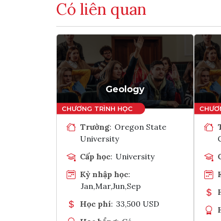
Có liên quan
Geology
Trường
:
Oregon State
University
Cấp học
:
University
Kỳ nhập học
:
Jan,Mar,Jun,Sep
Học phí
:
33,500 USD