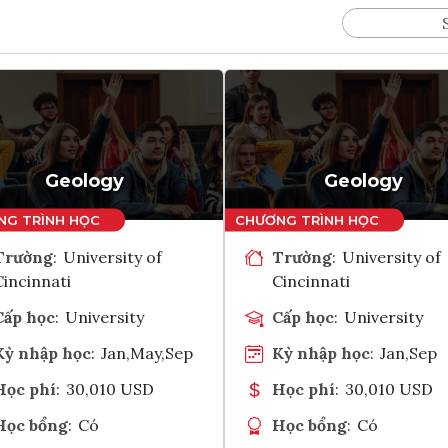
Geology
Geology
Trường
:
University of
Trường
:
University of
Cincinnati
Cincinnati
Cấp học
:
University
Cấp học
:
University
Kỳ nhập học
:
Jan,May,Sep
Kỳ nhập học
:
Jan,Sep
Học phí
:
30,010 USD
Học phí
:
30,010 USD
Học bổng
:
Có
Học bổng
:
Có