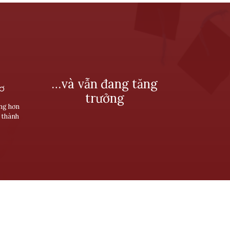
…và vẫn đang tăng
SƠ
trưởng
ùng hơn
 thành