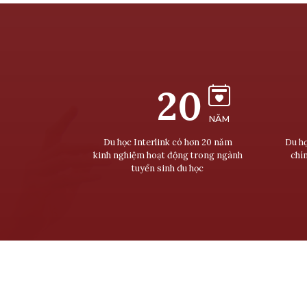
20
NĂM
Du học Interlink có hơn 20 năm
Du họ
kinh nghiệm hoạt động trong ngành
chí
tuyển sinh du học