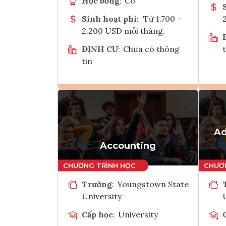
Học bổng
:
Có
Sinh hoạt phí
:
Từ 1.700 -
2.200 USD mỗi tháng.
ĐỊNH CƯ
:
Chưa có thông
t
tin
Ghi danh
Tham vấn Interlink
Ad
Accounting
Trường
:
Youngstown State
University
Cấp học
:
University