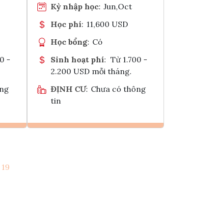
Kỳ nhập học
:
Jun,Oct
Học phí
:
11,600 USD
Học bổng
:
Có
0 -
Sinh hoạt phí
:
Từ 1.700 -
2.200 USD mỗi tháng.
ông
ĐỊNH CƯ
:
Chưa có thông
tin
Ghi danh
19
k
Tham vấn Interlink