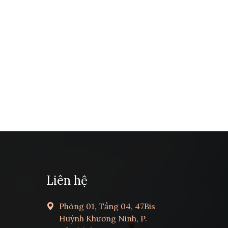
Liên hệ
Phòng 01, Tầng 04, 47Bis
Huỳnh Khương Ninh, P.