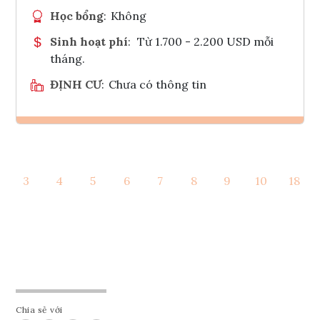
Học bổng
:
Không
Sinh hoạt phí
:
Từ 1.700 - 2.200 USD mỗi
tháng.
ĐỊNH CƯ
:
Chưa có thông tin
Ghi danh
3
4
5
6
7
8
9
10
18
Tham vấn Interlink
Chia sẻ với