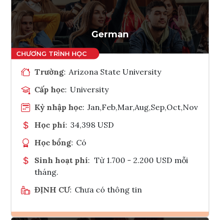
Tham vấn Interlink
German
Trường
:
Arizona State University
Cấp học
:
University
Kỳ nhập học
:
Jan,Feb,Mar,Aug,Sep,Oct,Nov
Học phí
:
34,398 USD
Học bổng
:
Có
Sinh hoạt phí
:
Từ 1.700 - 2.200 USD mỗi
tháng.
ĐỊNH CƯ
:
Chưa có thông tin