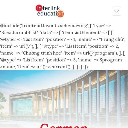
@include('frontend.layouts.schema-org', [ 'type' =>
'BreadcrumbList', 'data' => [ 'itemListElement' => [ [
'@type' => 'ListItem', 'position' => 1, 'name' => 'Trang chủ',
'item' => url('/'), ], [ '@type' => 'ListItem', 'position' => 2,
'name' => 'Chương trình học', 'item' => url('/program'), ], [
'@type' => 'ListItem', 'position' => 3, 'name' => $program-
>name, 'item' => url()->current(), ], ], ], ])