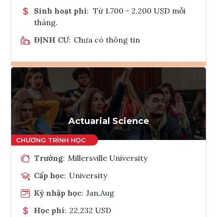
Sinh hoạt phí
:
Từ 1.700 - 2.200 USD mỗi
tháng.
ĐỊNH CƯ
:
Chưa có thông tin
Ghi danh
Tham vấn Interlink
Actuarial Science
Trường
:
Millersville University
Cấp học
:
University
Kỳ nhập học
:
Jan,Aug
Học phí
:
22,232 USD