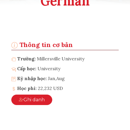
German
Thông tin cơ bản
Trường:
Millersville University
Cấp học:
University
Kỳ nhập học:
Jan,Aug
Học phí:
22,232 USD
Ghi danh