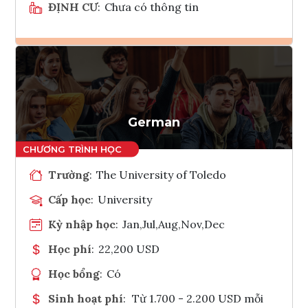
ĐỊNH CƯ
:
Chưa có thông tin
Ghi danh
Tham vấn Interlink
German
Trường
:
The University of Toledo
Cấp học
:
University
Kỳ nhập học
:
Jan,Jul,Aug,Nov,Dec
Học phí
:
22,200 USD
Học bổng
:
Có
Sinh hoạt phí
:
Từ 1.700 - 2.200 USD mỗi