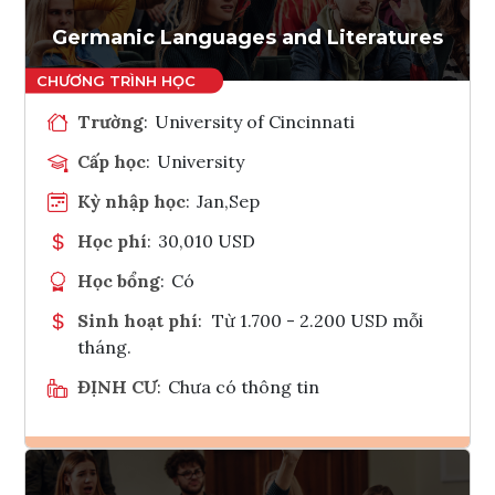
Tham vấn Interlink
Germanic Languages and Literatures
Trường
:
University of Cincinnati
Cấp học
:
University
Kỳ nhập học
:
Jan,Sep
Học phí
:
30,010 USD
Học bổng
:
Có
Sinh hoạt phí
:
Từ 1.700 - 2.200 USD mỗi
tháng.
ĐỊNH CƯ
:
Chưa có thông tin
Ghi danh