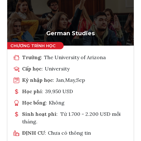
Ghi danh
Tham vấn Interlink
German Studies
Trường
:
The University of Arizona
Cấp học
:
University
Kỳ nhập học
:
Jan,May,Sep
Học phí
:
39,950 USD
Học bổng
:
Không
Sinh hoạt phí
:
Từ 1.700 - 2.200 USD mỗi
tháng.
ĐỊNH CƯ
:
Chưa có thông tin