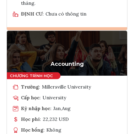
tháng.
ĐỊNH CƯ
:
Chưa có thông tin
Ghi danh
Tham vấn Interlink
Accounting
Trường
:
Millersville University
Cấp học
:
University
Kỳ nhập học
:
Jan,Aug
Học phí
:
22,232 USD
Học bổng
:
Không