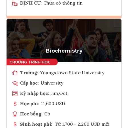
ĐỊNH CƯ
:
Chưa có thông tin
Ghi danh
Tham vấn Interlink
Biochemistry
Trường
:
Youngstown State University
Cấp học
:
University
Kỳ nhập học
:
Jun,Oct
Học phí
:
11,600 USD
Học bổng
:
Có
Sinh hoạt phí
:
Từ 1.700 - 2.200 USD mỗi