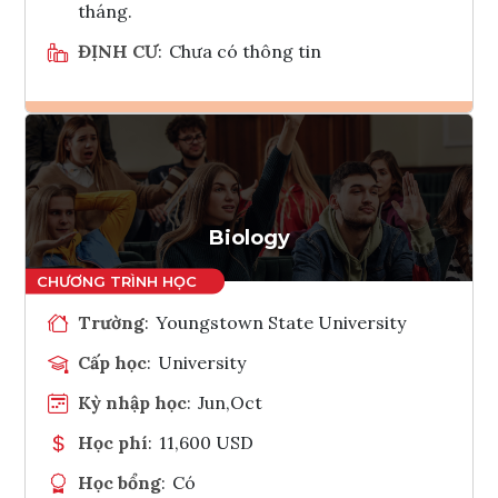
tháng.
ĐỊNH CƯ
:
Chưa có thông tin
Ghi danh
Tham vấn Interlink
Biology
Trường
:
Youngstown State University
Cấp học
:
University
Kỳ nhập học
:
Jun,Oct
Học phí
:
11,600 USD
Học bổng
:
Có