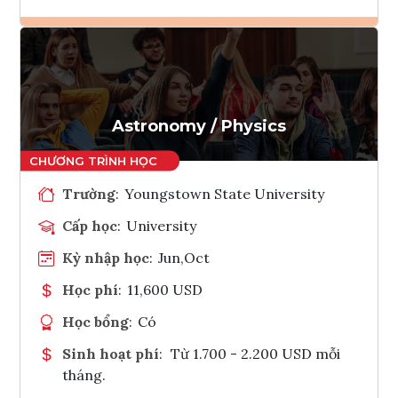
Ghi danh
Tham vấn Interlink
Astronomy / Physics
Trường
:
Youngstown State University
Cấp học
:
University
Kỳ nhập học
:
Jun,Oct
Học phí
:
11,600 USD
Học bổng
:
Có
Sinh hoạt phí
:
Từ 1.700 - 2.200 USD mỗi
tháng.