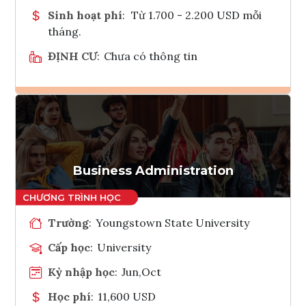
Sinh hoạt phí
:
Từ 1.700 - 2.200 USD mỗi
tháng.
ĐỊNH CƯ
:
Chưa có thông tin
Ghi danh
Tham vấn Interlink
Business Administration
Trường
:
Youngstown State University
Cấp học
:
University
Kỳ nhập học
:
Jun,Oct
Học phí
:
11,600 USD