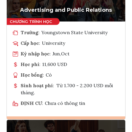
Tham vấn Interlink
Advertising and Public Relations
Trường
:
Youngstown State University
Cấp học
:
University
Kỳ nhập học
:
Jun,Oct
Học phí
:
11,600 USD
Học bổng
:
Có
Sinh hoạt phí
:
Từ 1.700 - 2.200 USD mỗi
tháng.
ĐỊNH CƯ
:
Chưa có thông tin
Ghi danh