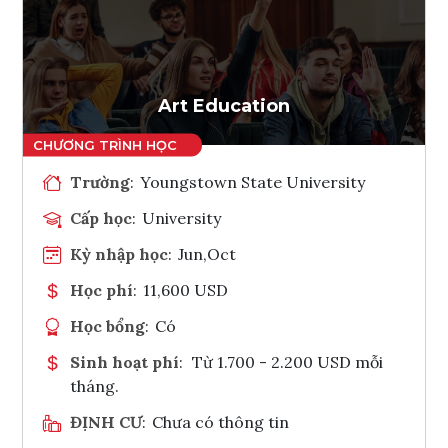
Ghi danh
Tham vấn Interlink
Art Education
Trường
:
Youngstown State University
Cấp học
:
University
Kỳ nhập học
:
Jun,Oct
Học phí
:
11,600 USD
Học bổng
:
Có
Sinh hoạt phí
:
Từ 1.700 - 2.200 USD mỗi
tháng.
ĐỊNH CƯ
:
Chưa có thông tin