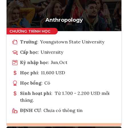
Tham vấn Interlink
Anthropology
Trường
:
Youngstown State University
Cấp học
:
University
Kỳ nhập học
:
Jun,Oct
Học phí
:
11,600 USD
Học bổng
:
Có
Sinh hoạt phí
:
Từ 1.700 - 2.200 USD mỗi
tháng.
ĐỊNH CƯ
:
Chưa có thông tin