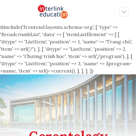
@include('frontend.layouts.schema-org', [ 'type' =>
'BreadcrumbList', 'data' => [ 'itemListElement' => [ [
'@type' => 'ListItem', 'position' => 1, 'name' => 'Trang chủ',
'item' => url('/'), ], [ '@type' => 'ListItem', 'position' => 2,
'name' => 'Chương trình học', 'item' => url('/program'), ], [
'@type' => 'ListItem', 'position' => 3, 'name' => $program-
>name, 'item' => url()->current(), ], ], ], ])