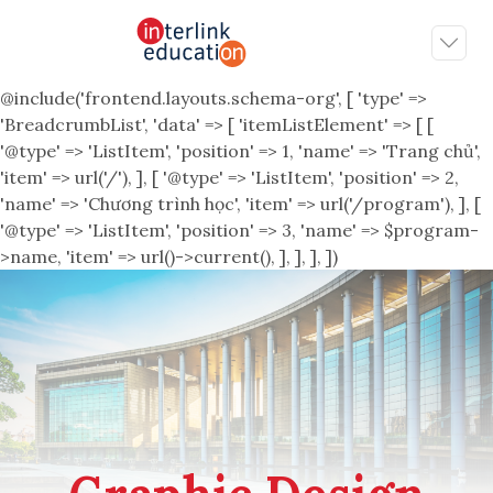
@include('frontend.layouts.schema-org', [ 'type' =>
'BreadcrumbList', 'data' => [ 'itemListElement' => [ [
'@type' => 'ListItem', 'position' => 1, 'name' => 'Trang chủ',
'item' => url('/'), ], [ '@type' => 'ListItem', 'position' => 2,
'name' => 'Chương trình học', 'item' => url('/program'), ], [
'@type' => 'ListItem', 'position' => 3, 'name' => $program-
>name, 'item' => url()->current(), ], ], ], ])