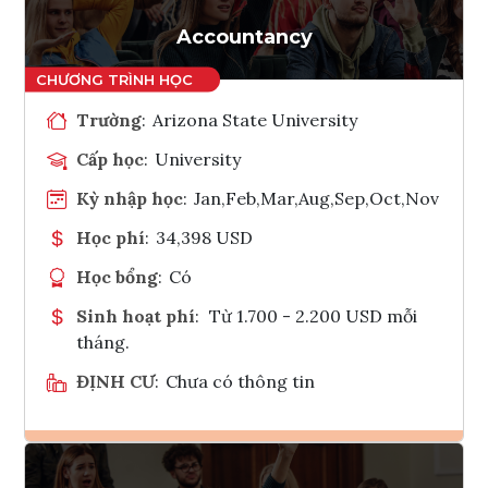
Tham vấn Interlink
Accountancy
Trường
:
Arizona State University
Cấp học
:
University
Kỳ nhập học
:
Jan,Feb,Mar,Aug,Sep,Oct,Nov
Học phí
:
34,398 USD
Học bổng
:
Có
Sinh hoạt phí
:
Từ 1.700 - 2.200 USD mỗi
tháng.
ĐỊNH CƯ
:
Chưa có thông tin
Ghi danh