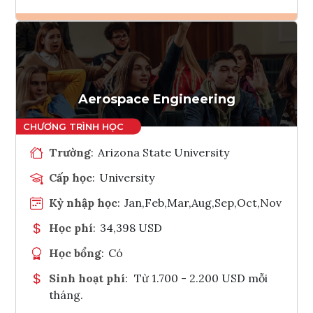
Ghi danh
Tham vấn Interlink
Aerospace Engineering
Trường
:
Arizona State University
Cấp học
:
University
Kỳ nhập học
:
Jan,Feb,Mar,Aug,Sep,Oct,Nov
Học phí
:
34,398 USD
Học bổng
:
Có
Sinh hoạt phí
:
Từ 1.700 - 2.200 USD mỗi
tháng.