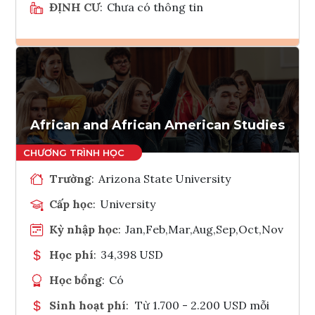
ĐỊNH CƯ
:
Chưa có thông tin
Ghi danh
Tham vấn Interlink
African and African American Studies
Trường
:
Arizona State University
Cấp học
:
University
Kỳ nhập học
:
Jan,Feb,Mar,Aug,Sep,Oct,Nov
Học phí
:
34,398 USD
Học bổng
:
Có
Sinh hoạt phí
:
Từ 1.700 - 2.200 USD mỗi