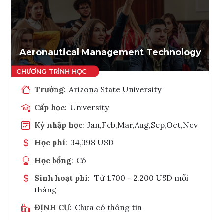
Ghi danh
Tham vấn Interlink
Aeronautical Management Technology
Trường
:
Arizona State University
Cấp học
:
University
Kỳ nhập học
:
Jan,Feb,Mar,Aug,Sep,Oct,Nov
Học phí
:
34,398 USD
Học bổng
:
Có
Sinh hoạt phí
:
Từ 1.700 - 2.200 USD mỗi
tháng.
ĐỊNH CƯ
:
Chưa có thông tin