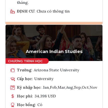
tháng.
ĐỊNH CƯ
:
Chưa có thông tin
Ghi danh
Tham vấn Interlink
American Indian Studies
Trường
:
Arizona State University
Cấp học
:
University
Kỳ nhập học
:
Jan,Feb,Mar,Aug,Sep,Oct,Nov
Học phí
:
34,398 USD
Học bổng
:
Có