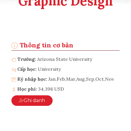
Graphic Design
Thông tin cơ bản
Trường:
Arizona State University
Cấp học:
University
Kỳ nhập học:
Jan,Feb,Mar,Aug,Sep,Oct,Nov
Học phí:
34,398 USD
Ghi danh