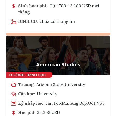
Sinh hoạt phí
:
Từ 1.700 - 2.200 USD mỗi
tháng.
ĐỊNH CƯ
:
Chưa có thông tin
Ghi danh
Tham vấn Interlink
American Studies
Trường
:
Arizona State University
Cấp học
:
University
Kỳ nhập học
:
Jan,Feb,Mar,Aug,Sep,Oct,Nov
Học phí
:
34,398 USD