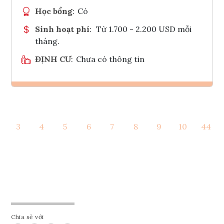
Học bổng
:
Có
Sinh hoạt phí
:
Từ 1.700 - 2.200 USD mỗi
tháng.
ĐỊNH CƯ
:
Chưa có thông tin
Ghi danh
3
4
5
6
7
8
9
10
44
Tham vấn Interlink
Chia sẻ với