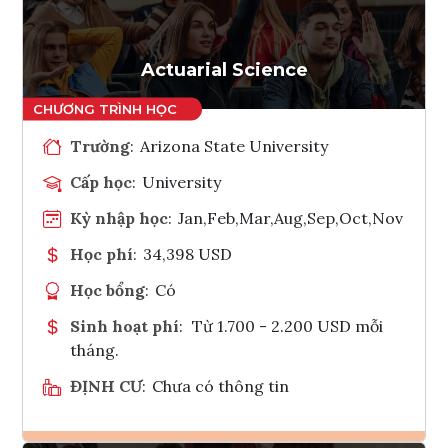
Tham vấn Interlink
Actuarial Science
Trường
:
Arizona State University
Cấp học
:
University
Kỳ nhập học
:
Jan,Feb,Mar,Aug,Sep,Oct,Nov
Học phí
:
34,398 USD
Học bổng
:
Có
Sinh hoạt phí
:
Từ 1.700 - 2.200 USD mỗi
tháng.
ĐỊNH CƯ
:
Chưa có thông tin