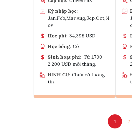
Cấp học
:
University
Kỳ nhập học
:
Jan,Feb,Mar,Aug,Sep,Oct,N
ov
Học phí
:
34,398 USD
Học bổng
:
Có
Sinh hoạt phí
:
Từ 1.700 -
2.200 USD mỗi tháng.
ĐỊNH CƯ
:
Chưa có thông
tin
t
Ghi danh
1
2
Tham vấn Interlink