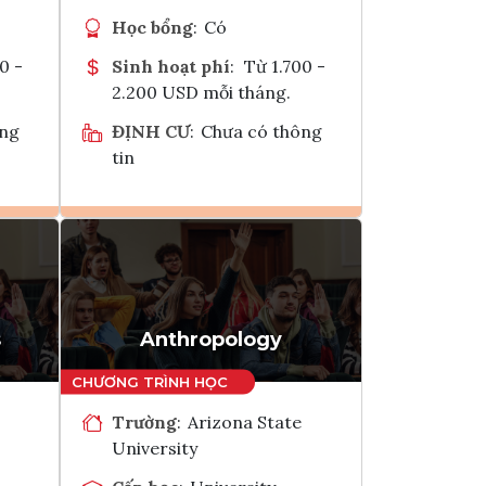
Học bổng
:
Có
0 -
Sinh hoạt phí
:
Từ 1.700 -
2.200 USD mỗi tháng.
ông
ĐỊNH CƯ
:
Chưa có thông
tin
Ghi danh
k
Tham vấn Interlink
s
Anthropology
Trường
:
Arizona State
University