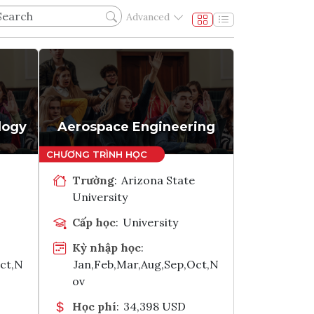
Advanced
logy
Aerospace Engineering
Trường
:
Arizona State
University
Cấp học
:
University
Kỳ nhập học
:
Oct,N
Jan,Feb,Mar,Aug,Sep,Oct,N
ov
Học phí
:
34,398 USD