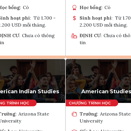
Học bổng
:
Có
Học bổng
:
Có
Sinh hoạt phí
:
Từ 1.700 -
Sinh hoạt phí
:
Từ 1.70
2.200 USD mỗi tháng.
2.200 USD mỗi tháng.
ĐỊNH CƯ
:
Chưa có thông
ĐỊNH CƯ
:
Chưa có th
in
tin
Ghi danh
Ghi danh
Tham vấn Interlink
Tham vấn Interlin
rican Indian Studies
American Studie
Trường
:
Arizona State
Trường
:
Arizona State
University
University