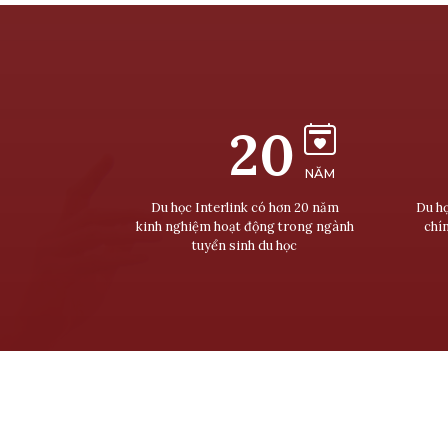
20
NĂM
Du học Interlink có hơn 20 năm
Du họ
kinh nghiệm hoạt động trong ngành
chí
tuyển sinh du học