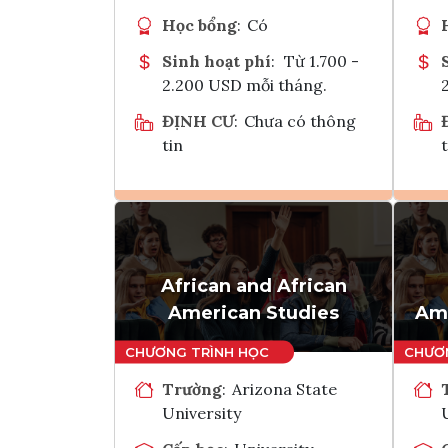
Học bổng
:
Có
Sinh hoạt phí
:
Từ 1.700 -
2.200 USD mỗi tháng.
ĐỊNH CƯ
:
Chưa có thông
tin
t
Ghi danh
Tham vấn Interlink
African and African
American Studies
Ame
Trường
:
Arizona State
University