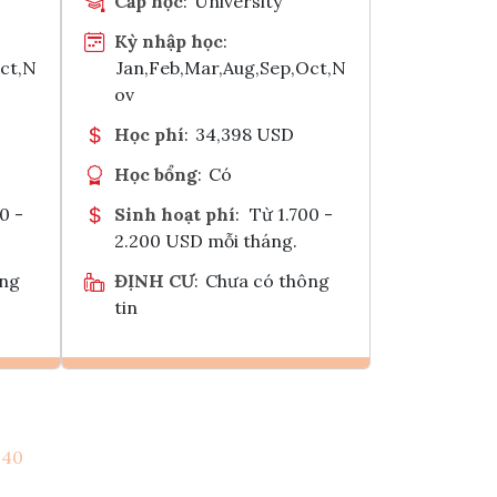
Cấp học
:
University
Kỳ nhập học
:
Oct,N
Jan,Feb,Mar,Aug,Sep,Oct,N
ov
Học phí
:
34,398 USD
Học bổng
:
Có
0 -
Sinh hoạt phí
:
Từ 1.700 -
2.200 USD mỗi tháng.
ông
ĐỊNH CƯ
:
Chưa có thông
tin
Ghi danh
40
k
Tham vấn Interlink