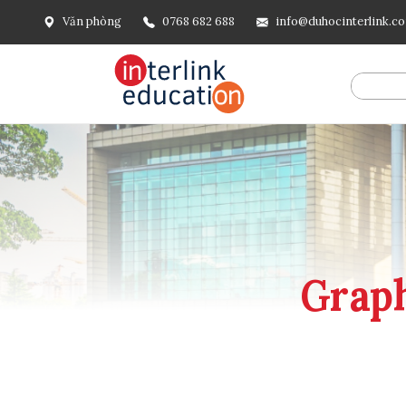
Văn phòng
0768 682 688
info@duhocinterlink.c
@include('frontend.layouts.schema-org', [ 'type' => 'Breadcru
url('/'), ], [ '@type' => 'ListItem', 'position' => 2, 'name' =
=> url()->current(), ], ], ], ])
Graph