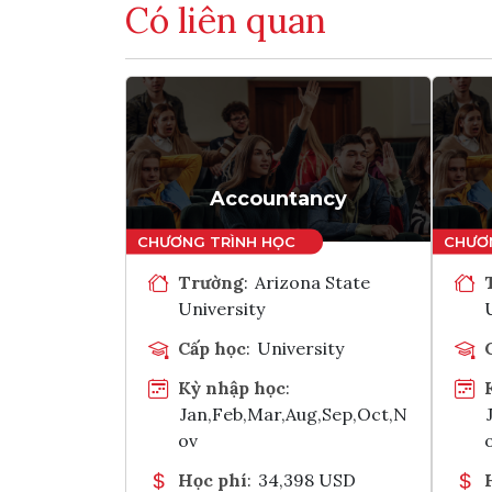
Có liên quan
Accountancy
Trường
:
Arizona State
University
Cấp học
:
University
Kỳ nhập học
:
Jan,Feb,Mar,Aug,Sep,Oct,N
ov
Học phí
:
34,398 USD