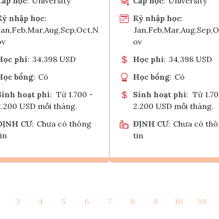
Cấp học
:
University
Cấp học
:
University
Kỳ nhập học
:
Kỳ nhập học
:
Jan,Feb,Mar,Aug,Sep,Oct,N
Jan,Feb,Mar,Aug,Sep,
ov
ov
Học phí
:
34,398 USD
Học phí
:
34,398 USD
Học bổng
:
Có
Học bổng
:
Có
Sinh hoạt phí
:
Từ 1.700 -
Sinh hoạt phí
:
Từ 1.70
2.200 USD mỗi tháng.
2.200 USD mỗi tháng.
ĐỊNH CƯ
:
Chưa có thông
ĐỊNH CƯ
:
Chưa có th
in
tin
Ghi danh
Ghi danh
3
4
5
6
7
8
9
10
39
Tham vấn Interlink
Tham vấn Interlin