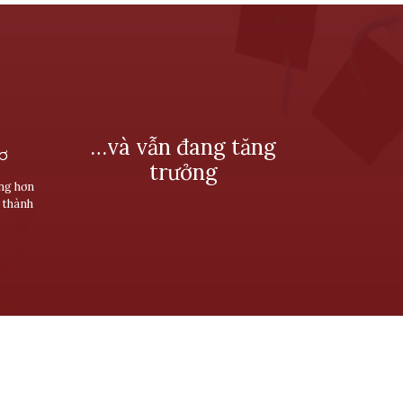
…và vẫn đang tăng
SƠ
trưởng
ùng hơn
 thành