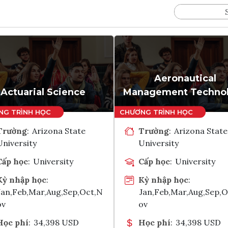
Aeronautical
Actuarial Science
Management Techno
Trường
:
Arizona State
Trường
:
Arizona State
University
University
Cấp học
:
University
Cấp học
:
University
Kỳ nhập học
:
Kỳ nhập học
:
Jan,Feb,Mar,Aug,Sep,Oct,N
Jan,Feb,Mar,Aug,Sep,
ov
ov
Học phí
:
34,398 USD
Học phí
:
34,398 USD