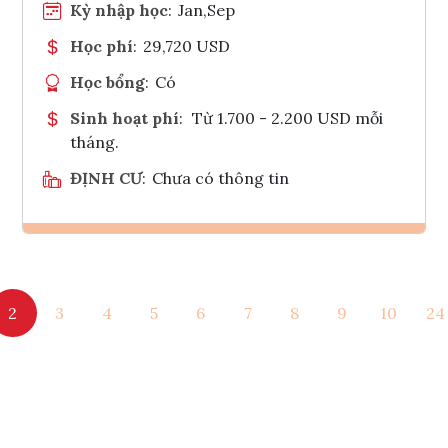
Kỳ nhập học
:
Jan,Sep
Học phí
:
29,720 USD
Học bổng
:
Có
Sinh hoạt phí
:
Từ 1.700 - 2.200 USD mỗi
tháng.
ĐỊNH CƯ
:
Chưa có thông tin
Ghi danh
2
3
4
5
6
7
8
9
10
24
Tham vấn Interlink