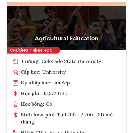
Ghi danh
Tham vấn Interlink
Agricultural Education
Trường
:
Colorado State University
Cấp học
:
University
Kỳ nhập học
:
Jan,Sep
Học phí
:
33,572 USD
Học bổng
:
Có
Sinh hoạt phí
:
Từ 1.700 - 2.200 USD mỗi
tháng.
ĐỊNH CƯ
:
Chưa có thông tin