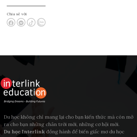
Chia sẻ với
Du học không chỉ mang lại cho bạn kiến thức mà còn mở
ra cho bạn những chân trời mới, những cơ hội mới.
Du học Interlink
đồng hành để biến giấc mơ du học