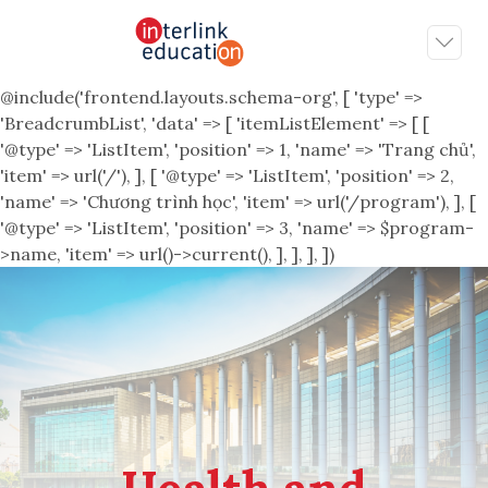
@include('frontend.layouts.schema-org', [ 'type' =>
'BreadcrumbList', 'data' => [ 'itemListElement' => [ [
'@type' => 'ListItem', 'position' => 1, 'name' => 'Trang chủ',
'item' => url('/'), ], [ '@type' => 'ListItem', 'position' => 2,
'name' => 'Chương trình học', 'item' => url('/program'), ], [
'@type' => 'ListItem', 'position' => 3, 'name' => $program-
>name, 'item' => url()->current(), ], ], ], ])