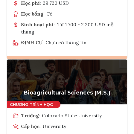
Học phí
:
29,720 USD
Học bổng
:
Có
Sinh hoạt phí
:
Từ 1.700 - 2.200 USD mỗi
tháng.
ĐỊNH CƯ
:
Chưa có thông tin
Ghi danh
Tham vấn Interlink
Bioagricultural Sciences (M.S.)
Trường
:
Colorado State University
Cấp học
:
University