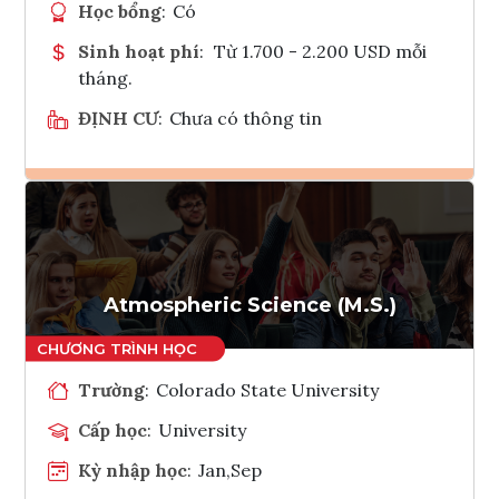
Học bổng
:
Có
Sinh hoạt phí
:
Từ 1.700 - 2.200 USD mỗi
tháng.
ĐỊNH CƯ
:
Chưa có thông tin
Ghi danh
Tham vấn Interlink
Atmospheric Science (M.S.)
Trường
:
Colorado State University
Cấp học
:
University
Kỳ nhập học
:
Jan,Sep