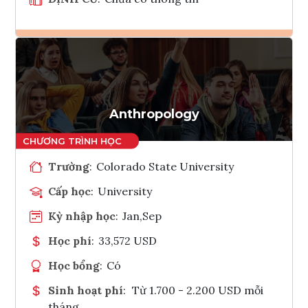
Ghi danh
Tham vấn Interlink
Anthropology
Trường
:
Colorado State University
Cấp học
:
University
Kỳ nhập học
:
Jan,Sep
Học phí
:
33,572 USD
Học bổng
:
Có
Sinh hoạt phí
:
Từ 1.700 - 2.200 USD mỗi
tháng.