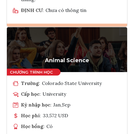
ĐỊNH CƯ
:
Chưa có thông tin
Ghi danh
Tham vấn Interlink
Animal Science
Trường
:
Colorado State University
Cấp học
:
University
Kỳ nhập học
:
Jan,Sep
Học phí
:
33,572 USD
Học bổng
:
Có