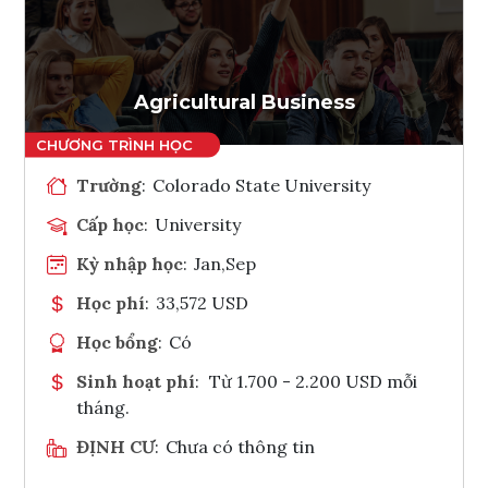
Ghi danh
Tham vấn Interlink
Agricultural Business
Trường
:
Colorado State University
Cấp học
:
University
Kỳ nhập học
:
Jan,Sep
Học phí
:
33,572 USD
Học bổng
:
Có
Sinh hoạt phí
:
Từ 1.700 - 2.200 USD mỗi
tháng.
ĐỊNH CƯ
:
Chưa có thông tin