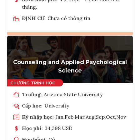
tháng.
ĐỊNH CƯ
:
Chưa có thông tin
Ghi danh
Tham vấn Interlink
Counseling and Applied Psychological
Science
Trường
:
Arizona State University
Cấp học
:
University
Kỳ nhập học
:
Jan,Feb,Mar,Aug,Sep,Oct,Nov
Học phí
:
34,398 USD
Học bổng
:
Có