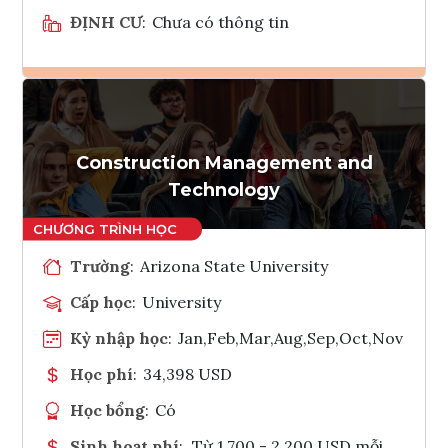
ĐỊNH CƯ
:
Chưa có thông tin
Ghi danh
Tham vấn Interlink
Construction Management and
Technology
Trường
:
Arizona State University
Cấp học
:
University
Kỳ nhập học
:
Jan,Feb,Mar,Aug,Sep,Oct,Nov
Học phí
:
34,398 USD
Học bổng
:
Có
Sinh hoạt phí
:
Từ 1.700 - 2.200 USD mỗi