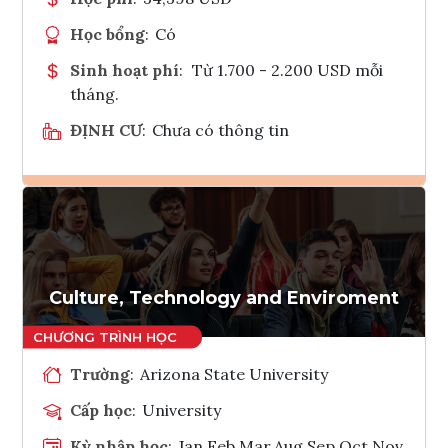
Học bổng
:
Có
Sinh hoạt phí
:
Từ 1.700 - 2.200 USD mỗi
tháng.
ĐỊNH CƯ
:
Chưa có thông tin
Ghi danh
Tham vấn Interlink
Culture, Technology and Enviroment
Trường
:
Arizona State University
Cấp học
:
University
Kỳ nhập học
:
Jan,Feb,Mar,Aug,Sep,Oct,Nov