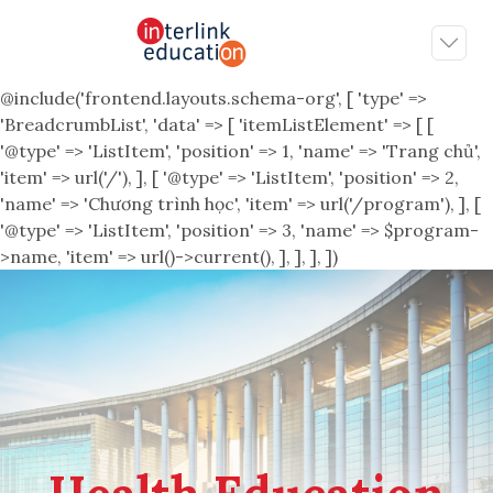
@include('frontend.layouts.schema-org', [ 'type' =>
'BreadcrumbList', 'data' => [ 'itemListElement' => [ [
'@type' => 'ListItem', 'position' => 1, 'name' => 'Trang chủ',
'item' => url('/'), ], [ '@type' => 'ListItem', 'position' => 2,
'name' => 'Chương trình học', 'item' => url('/program'), ], [
'@type' => 'ListItem', 'position' => 3, 'name' => $program-
>name, 'item' => url()->current(), ], ], ], ])