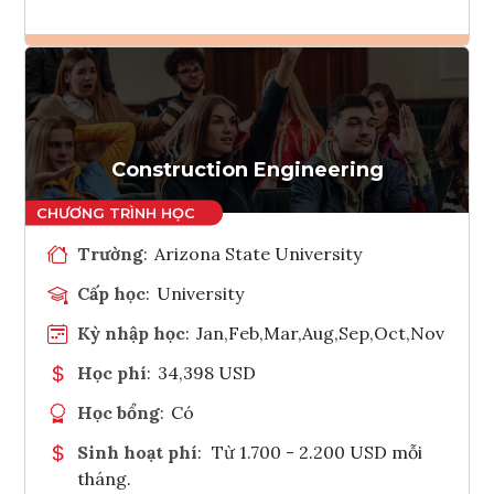
Ghi danh
Tham vấn Interlink
Construction Engineering
Trường
:
Arizona State University
Cấp học
:
University
Kỳ nhập học
:
Jan,Feb,Mar,Aug,Sep,Oct,Nov
Học phí
:
34,398 USD
Học bổng
:
Có
Sinh hoạt phí
:
Từ 1.700 - 2.200 USD mỗi
tháng.