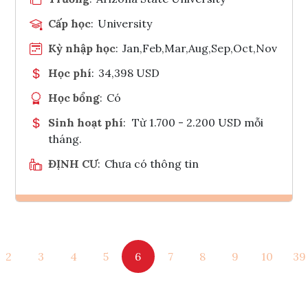
Cấp học
:
University
Kỳ nhập học
:
Jan,Feb,Mar,Aug,Sep,Oct,Nov
Học phí
:
34,398 USD
Học bổng
:
Có
Sinh hoạt phí
:
Từ 1.700 - 2.200 USD mỗi
tháng.
ĐỊNH CƯ
:
Chưa có thông tin
Ghi danh
2
3
4
5
6
7
8
9
10
39
Tham vấn Interlink