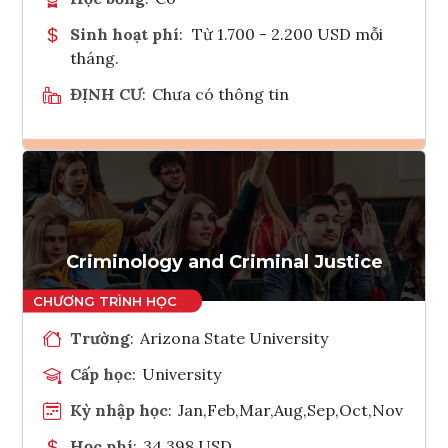
Sinh hoạt phí
:
Từ 1.700 - 2.200 USD mỗi
tháng.
ĐỊNH CƯ
:
Chưa có thông tin
Ghi danh
Tham vấn Interlink
Criminology and Criminal Justice
Trường
:
Arizona State University
Cấp học
:
University
Kỳ nhập học
:
Jan,Feb,Mar,Aug,Sep,Oct,Nov
Học phí
:
34,398 USD