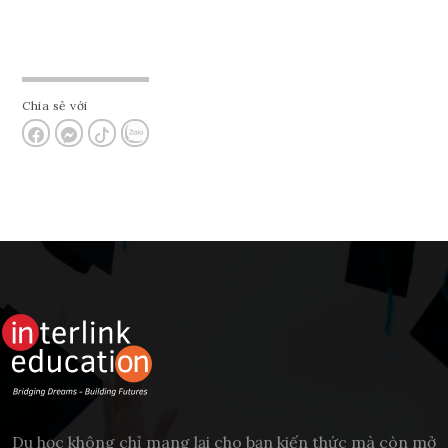
Chia sẻ với
Du học không chỉ mang lại cho bạn kiến thức mà còn mở