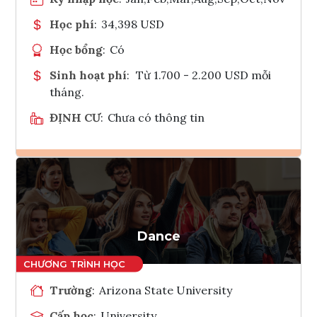
Học phí
:
34,398 USD
Học bổng
:
Có
Sinh hoạt phí
:
Từ 1.700 - 2.200 USD mỗi
tháng.
ĐỊNH CƯ
:
Chưa có thông tin
Ghi danh
Tham vấn Interlink
Dance
Trường
:
Arizona State University
Cấp học
:
University