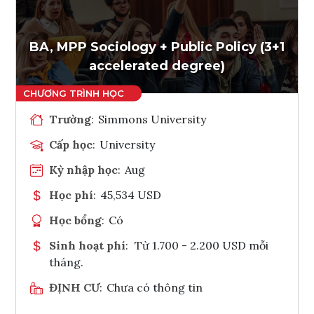
Ghi danh
Tham vấn Interlink
BA, MPP Sociology + Public Policy (3+1
accelerated degree)
Trường
:
Simmons University
Cấp học
:
University
Kỳ nhập học
:
Aug
Học phí
:
45,534 USD
Học bổng
:
Có
Sinh hoạt phí
:
Từ 1.700 - 2.200 USD mỗi
tháng.
ĐỊNH CƯ
:
Chưa có thông tin