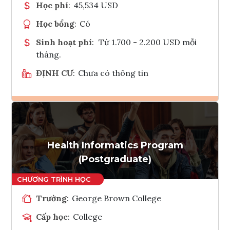
Học phí
:
45,534 USD
Học bổng
:
Có
Sinh hoạt phí
:
Từ 1.700 - 2.200 USD mỗi
tháng.
ĐỊNH CƯ
:
Chưa có thông tin
Ghi danh
Tham vấn Interlink
Health Informatics Program
(Postgraduate)
Trường
:
George Brown College
Cấp học
:
College