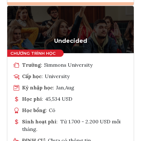
Ghi danh
Tham vấn Interlink
Undecided
Trường
:
Simmons University
Cấp học
:
University
Kỳ nhập học
:
Jan,Aug
Học phí
:
45,534 USD
Học bổng
:
Có
Sinh hoạt phí
:
Từ 1.700 - 2.200 USD mỗi
tháng.
ĐỊNH CƯ
:
Chưa có thông tin