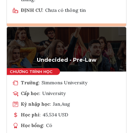
ĐỊNH CƯ
:
Chưa có thông tin
Ghi danh
Tham vấn Interlink
Undecided - Pre-Law
Trường
:
Simmons University
Cấp học
:
University
Kỳ nhập học
:
Jan,Aug
Học phí
:
45,534 USD
Học bổng
:
Có