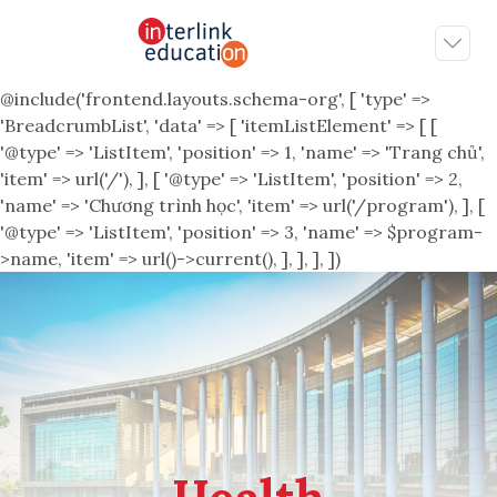
@include('frontend.layouts.schema-org', [ 'type' =>
'BreadcrumbList', 'data' => [ 'itemListElement' => [ [
'@type' => 'ListItem', 'position' => 1, 'name' => 'Trang chủ',
'item' => url('/'), ], [ '@type' => 'ListItem', 'position' => 2,
'name' => 'Chương trình học', 'item' => url('/program'), ], [
'@type' => 'ListItem', 'position' => 3, 'name' => $program-
>name, 'item' => url()->current(), ], ], ], ])