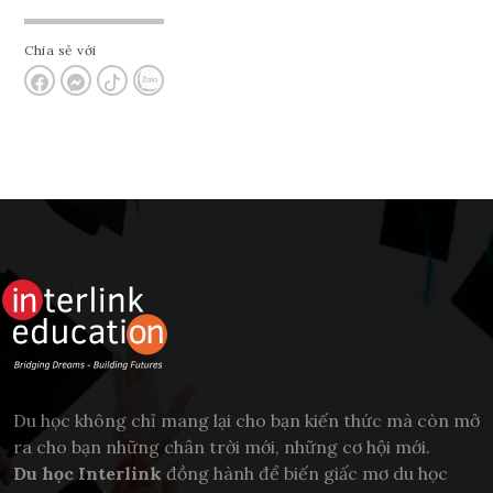
Chia sẻ với
Du học không chỉ mang lại cho bạn kiến thức mà còn mở
ra cho bạn những chân trời mới, những cơ hội mới.
Du học Interlink
đồng hành để biến giấc mơ du học