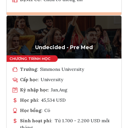
Ghi danh
Tham vấn Interlink
Undecided - Pre Med
Trường
:
Simmons University
Cấp học
:
University
Kỳ nhập học
:
Jan,Aug
Học phí
:
45,534 USD
Học bổng
:
Có
Sinh hoạt phí
:
Từ 1.700 - 2.200 USD mỗi
tháng.