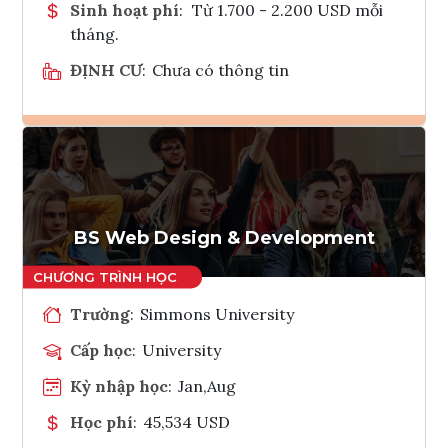
Sinh hoạt phí
:
Từ 1.700 - 2.200 USD mỗi
tháng.
ĐỊNH CƯ
:
Chưa có thông tin
Ghi danh
Tham vấn Interlink
BS Web Design & Development
Trường
:
Simmons University
Cấp học
:
University
Kỳ nhập học
:
Jan,Aug
Học phí
:
45,534 USD