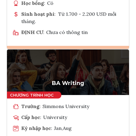
Học bổng
:
Có
Sinh hoạt phí
:
Từ 1.700 - 2.200 USD mỗi
tháng.
ĐỊNH CƯ
:
Chưa có thông tin
Ghi danh
Tham vấn Interlink
BA Writing
Trường
:
Simmons University
Cấp học
:
University
Kỳ nhập học
:
Jan,Aug