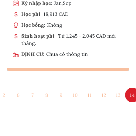
Kỳ nhập học
:
Jan,Sep
Học phí
:
18,913 CAD
Học bổng
:
Không
Sinh hoạt phí
:
Từ 1.245 - 2.045 CAD mỗi
tháng.
ĐỊNH CƯ
:
Chưa có thông tin
Ghi danh
2
6
7
8
9
10
11
12
13
14
Tham vấn Interlink