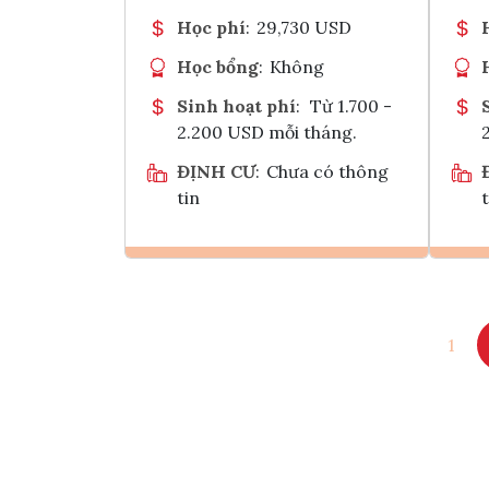
Học phí
:
29,730 USD
Học bổng
:
Không
Sinh hoạt phí
:
Từ 1.700 -
2.200 USD mỗi tháng.
ĐỊNH CƯ
:
Chưa có thông
tin
t
Ghi danh
1
Tham vấn Interlink