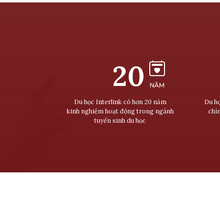
20
NĂM
Du học Interlink có hơn 20 năm
Du họ
kinh nghiệm hoạt động trong ngành
chí
tuyển sinh du học