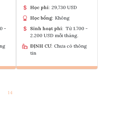
Học phí
:
29,730 USD
Học bổng
:
Không
0 -
Sinh hoạt phí
:
Từ 1.700 -
2.200 USD mỗi tháng.
ông
ĐỊNH CƯ
:
Chưa có thông
tin
Ghi danh
14
k
Tham vấn Interlink