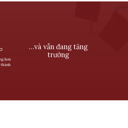
…và vẫn đang tăng
SƠ
trưởng
ùng hơn
 thành