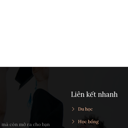
Liên kết nhanh
Du học
Học bổng
c mà còn mở ra cho bạn