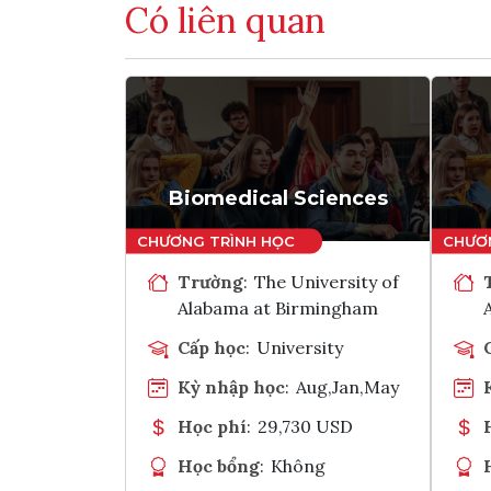
Có liên quan
Biomedical Sciences
Trường
:
The University of
Alabama at Birmingham
Cấp học
:
University
Kỳ nhập học
:
Aug,Jan,May
Học phí
:
29,730 USD
Học bổng
:
Không