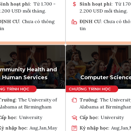
Sinh hoạt phí
:
Từ 1.700 -
Sinh hoạt phí
:
Từ 1.70
2.200 USD mỗi tháng.
2.200 USD mỗi tháng.
ĐỊNH CƯ
:
Chưa có thông
ĐỊNH CƯ
:
Chưa có th
in
tin
Ghi danh
Ghi danh
Tham vấn Interlink
Tham vấn Interlin
mmunity Health and
Human Services
Computer Scienc
Trường
:
The University of
Trường
:
The Universit
Alabama at Birmingham
Alabama at Birmingha
Cấp học
:
University
Cấp học
:
University
Kỳ nhập học
:
Aug,Jan,May
Kỳ nhập học
:
Aug,Jan