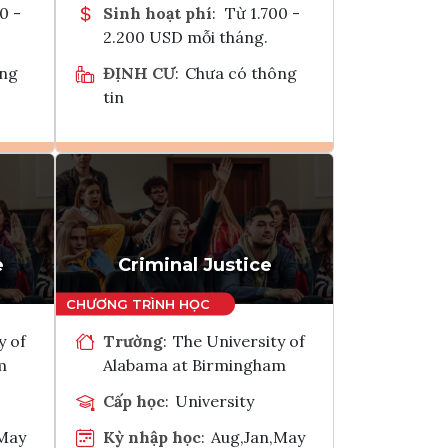
0 -
Sinh hoạt phí
:
Từ 1.700 -
2.200 USD mỗi tháng.
ông
ĐỊNH CƯ
:
Chưa có thông
tin
Ghi danh
k
Tham vấn Interlink
e
Criminal Justice
y of
Trường
:
The University of
m
Alabama at Birmingham
Cấp học
:
University
,May
Kỳ nhập học
:
Aug,Jan,May