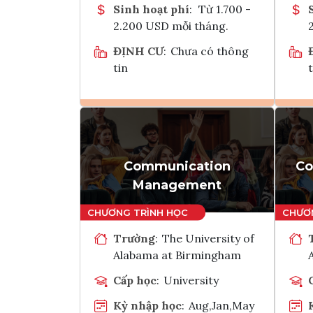
Sinh hoạt phí
:
Từ 1.700 -
2.200 USD mỗi tháng.
ĐỊNH CƯ
:
Chưa có thông
tin
t
Ghi danh
Tham vấn Interlink
Communication
Co
Management
Trường
:
The University of
Alabama at Birmingham
Cấp học
:
University
Kỳ nhập học
:
Aug,Jan,May