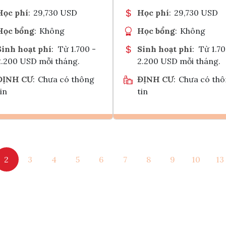
Học phí
:
29,730 USD
Học phí
:
29,730 USD
Học bổng
:
Không
Học bổng
:
Không
Sinh hoạt phí
:
Từ 1.700 -
Sinh hoạt phí
:
Từ 1.70
2.200 USD mỗi tháng.
2.200 USD mỗi tháng.
ĐỊNH CƯ
:
Chưa có thông
ĐỊNH CƯ
:
Chưa có th
in
tin
Ghi danh
Ghi danh
2
3
4
5
6
7
8
9
10
13
Tham vấn Interlink
Tham vấn Interlin