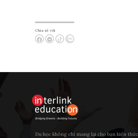
Chia sẻ với
Du học không chỉ mang lại cho bạn kiến thứ