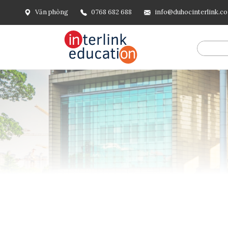
Văn phòng
0768 682 688
info@duhocinterlink.c
@include('frontend.layouts.schema-org', [ 'type' => 'Breadcru
url('/'), ], [ '@type' => 'ListItem', 'position' => 2, 'name' =
=> url()->current(), ], ], ], ])