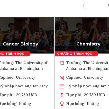
Cancer Biology
Chemistry
Trường
:
The University of
Trường
:
The Universit
Alabama at Birmingham
Alabama at Birmingha
Cấp học
:
University
Cấp học
:
University
Kỳ nhập học
:
Aug,Jan,May
Kỳ nhập học
:
Aug,Jan
Học phí
:
29,730 USD
Học phí
:
29,730 USD
Học bổng
:
Không
Học bổng
:
Không