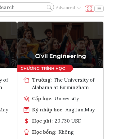
Advanced
Civil Engineering
y of
Trường
:
The University of
m
Alabama at Birmingham
Cấp học
:
University
,May
Kỳ nhập học
:
Aug,Jan,May
Học phí
:
29,730 USD
Học bổng
:
Không