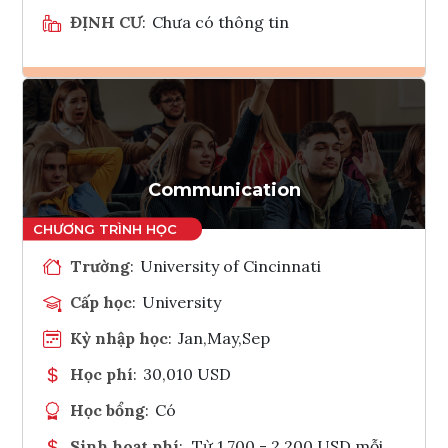
ĐỊNH CƯ
:
Chưa có thông tin
Ghi danh
Tham vấn Interlink
Communication
Trường
:
University of Cincinnati
Cấp học
:
University
Kỳ nhập học
:
Jan,May,Sep
Học phí
:
30,010 USD
Học bổng
:
Có
Sinh hoạt phí
:
Từ 1.700 - 2.200 USD mỗi