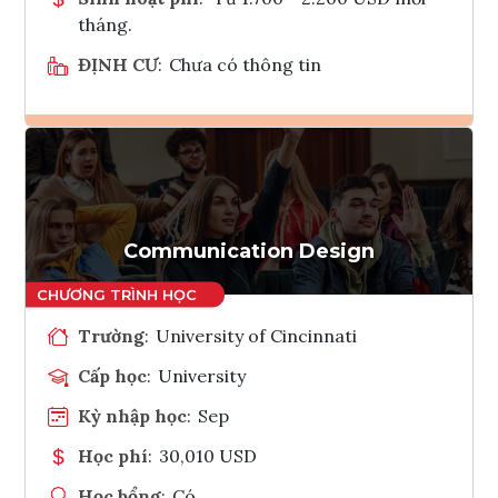
tháng.
ĐỊNH CƯ
:
Chưa có thông tin
Ghi danh
Tham vấn Interlink
Communication Design
Trường
:
University of Cincinnati
Cấp học
:
University
Kỳ nhập học
:
Sep
Học phí
:
30,010 USD
Học bổng
:
Có