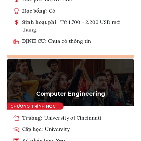
Học bổng
:
Có
Sinh hoạt phí
:
Từ 1.700 - 2.200 USD mỗi
tháng.
ĐỊNH CƯ
:
Chưa có thông tin
Ghi danh
Tham vấn Interlink
Computer Engineering
Trường
:
University of Cincinnati
Cấp học
:
University
Kỳ nhập học
:
Sep