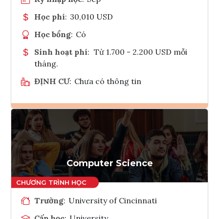
Học phí
:
30,010 USD
Học bổng
:
Có
Sinh hoạt phí
:
Từ 1.700 - 2.200 USD mỗi
tháng.
ĐỊNH CƯ
:
Chưa có thông tin
Ghi danh
Tham vấn Interlink
Computer Science
Trường
:
University of Cincinnati
Cấp học
:
University