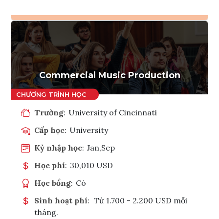
Ghi danh
Tham vấn Interlink
Commercial Music Production
Trường
:
University of Cincinnati
Cấp học
:
University
Kỳ nhập học
:
Jan,Sep
Học phí
:
30,010 USD
Học bổng
:
Có
Sinh hoạt phí
:
Từ 1.700 - 2.200 USD mỗi
tháng.