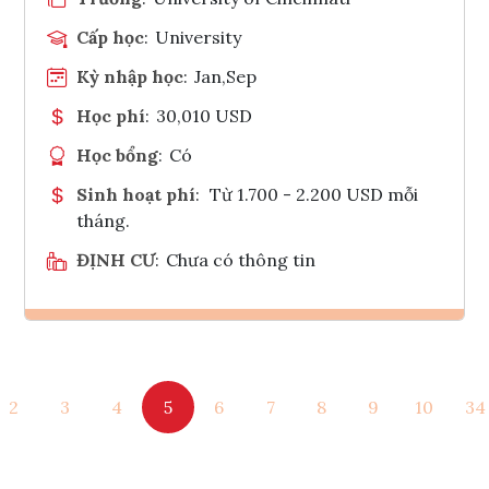
Cấp học
:
University
Kỳ nhập học
:
Jan,Sep
Học phí
:
30,010 USD
Học bổng
:
Có
Sinh hoạt phí
:
Từ 1.700 - 2.200 USD mỗi
tháng.
ĐỊNH CƯ
:
Chưa có thông tin
Ghi danh
2
3
4
5
6
7
8
9
10
34
Tham vấn Interlink