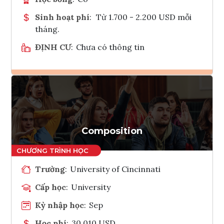
Sinh hoạt phí
:
Từ 1.700 - 2.200 USD mỗi
tháng.
ĐỊNH CƯ
:
Chưa có thông tin
Ghi danh
Tham vấn Interlink
Composition
Trường
:
University of Cincinnati
Cấp học
:
University
Kỳ nhập học
:
Sep
Học phí
:
30,010 USD