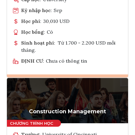
Kỳ nhập học
:
Sep
Học phí
:
30,010 USD
Học bổng
:
Có
Sinh hoạt phí
:
Từ 1.700 - 2.200 USD mỗi
tháng.
ĐỊNH CƯ
:
Chưa có thông tin
Ghi danh
Tham vấn Interlink
Construction Management
Trường
:
University of Cincinnati