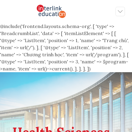
@include('frontend.layouts.schema-org', [ 'type' =>
'BreadcrumbList', 'data' => [ 'itemListElement' => [ [
'@type' => 'ListItem', 'position' => 1, 'name' => 'Trang chủ',
'item' => url('/'), ], [ '@type' => 'ListItem', 'position' => 2,
'name' => 'Chương trình học', 'item' => url('/program'), ], [
'@type' => 'ListItem', 'position' => 3, 'name' => $program-
>name, 'item' => url()->current(), ], ], ], ])