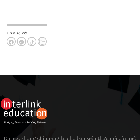
Chia sẻ với
Du học không chỉ mang lại cho bạn kiến thức mà còn mở