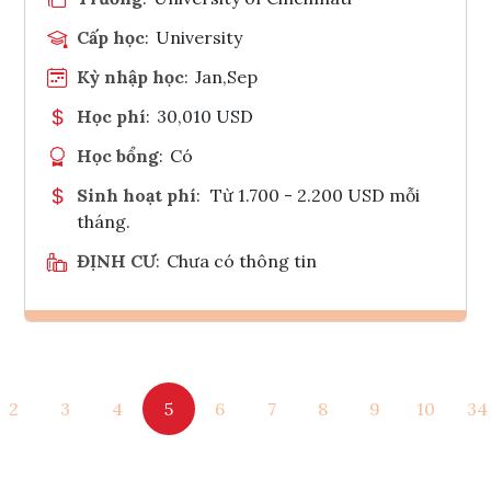
Cấp học
:
University
Kỳ nhập học
:
Jan,Sep
Học phí
:
30,010 USD
Học bổng
:
Có
Sinh hoạt phí
:
Từ 1.700 - 2.200 USD mỗi
tháng.
ĐỊNH CƯ
:
Chưa có thông tin
Ghi danh
2
3
4
5
6
7
8
9
10
34
Tham vấn Interlink