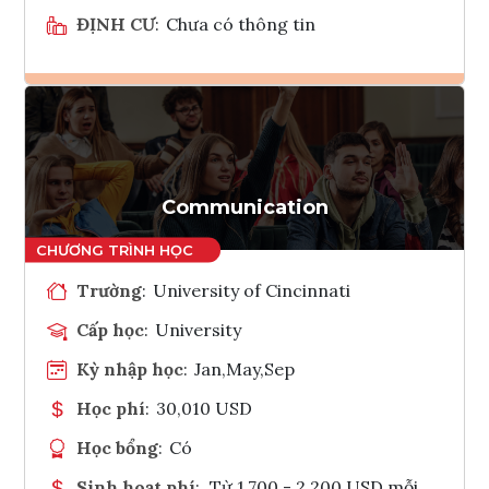
ĐỊNH CƯ
:
Chưa có thông tin
Ghi danh
Tham vấn Interlink
Communication
Trường
:
University of Cincinnati
Cấp học
:
University
Kỳ nhập học
:
Jan,May,Sep
Học phí
:
30,010 USD
Học bổng
:
Có
Sinh hoạt phí
:
Từ 1.700 - 2.200 USD mỗi