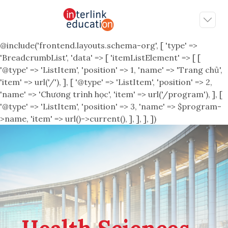
@include('frontend.layouts.schema-org', [ 'type' =>
'BreadcrumbList', 'data' => [ 'itemListElement' => [ [
'@type' => 'ListItem', 'position' => 1, 'name' => 'Trang chủ',
'item' => url('/'), ], [ '@type' => 'ListItem', 'position' => 2,
'name' => 'Chương trình học', 'item' => url('/program'), ], [
'@type' => 'ListItem', 'position' => 3, 'name' => $program-
>name, 'item' => url()->current(), ], ], ], ])