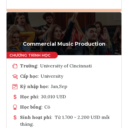
Ghi danh
Tham vấn Interlink
Commercial Music Production
Trường
:
University of Cincinnati
Cấp học
:
University
Kỳ nhập học
:
Jan,Sep
Học phí
:
30,010 USD
Học bổng
:
Có
Sinh hoạt phí
:
Từ 1.700 - 2.200 USD mỗi
tháng.