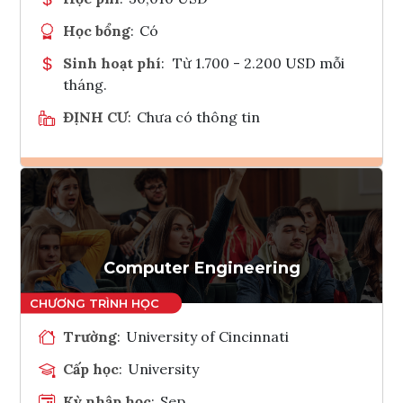
Học bổng
:
Có
Sinh hoạt phí
:
Từ 1.700 - 2.200 USD mỗi
tháng.
ĐỊNH CƯ
:
Chưa có thông tin
Ghi danh
Tham vấn Interlink
Computer Engineering
Trường
:
University of Cincinnati
Cấp học
:
University
Kỳ nhập học
:
Sep