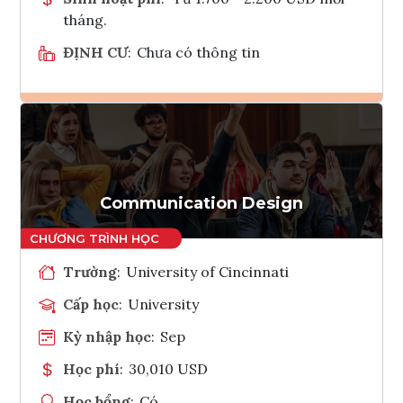
tháng.
ĐỊNH CƯ
:
Chưa có thông tin
Ghi danh
Tham vấn Interlink
Communication Design
Trường
:
University of Cincinnati
Cấp học
:
University
Kỳ nhập học
:
Sep
Học phí
:
30,010 USD
Học bổng
:
Có