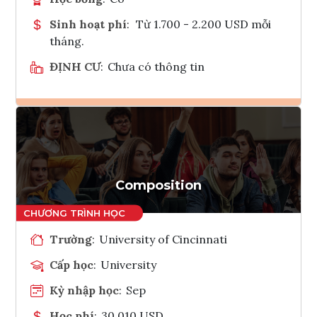
Sinh hoạt phí
:
Từ 1.700 - 2.200 USD mỗi
tháng.
ĐỊNH CƯ
:
Chưa có thông tin
Ghi danh
Tham vấn Interlink
Composition
Trường
:
University of Cincinnati
Cấp học
:
University
Kỳ nhập học
:
Sep
Học phí
:
30,010 USD