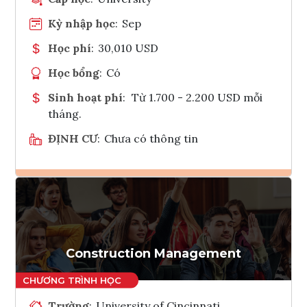
Kỳ nhập học
:
Sep
Học phí
:
30,010 USD
Học bổng
:
Có
Sinh hoạt phí
:
Từ 1.700 - 2.200 USD mỗi
tháng.
ĐỊNH CƯ
:
Chưa có thông tin
Ghi danh
Tham vấn Interlink
Construction Management
Trường
:
University of Cincinnati