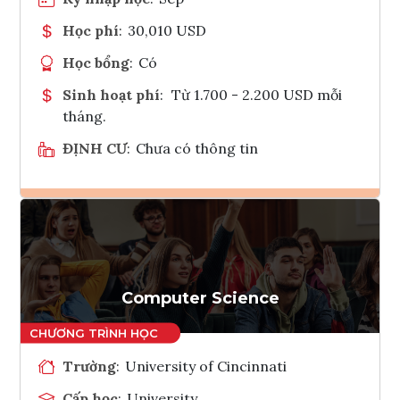
Học phí
:
30,010 USD
Học bổng
:
Có
Sinh hoạt phí
:
Từ 1.700 - 2.200 USD mỗi
tháng.
ĐỊNH CƯ
:
Chưa có thông tin
Ghi danh
Tham vấn Interlink
Computer Science
Trường
:
University of Cincinnati
Cấp học
:
University