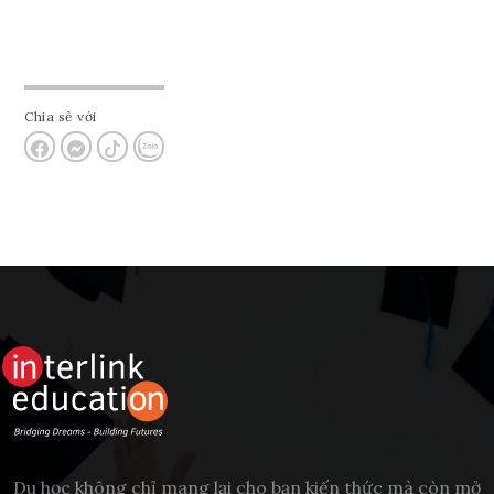
Chia sẻ với
Du học không chỉ mang lại cho bạn kiến thức mà còn mở