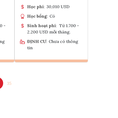
Học phí
:
30,010 USD
Học bổng
:
Có
0 -
Sinh hoạt phí
:
Từ 1.700 -
2.200 USD mỗi tháng.
ông
ĐỊNH CƯ
:
Chưa có thông
tin
Ghi danh
35
k
Tham vấn Interlink