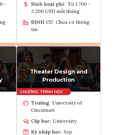
0 -
Sinh hoạt phí
:
Từ 1.700 -
2.200 USD mỗi tháng.
ông
ĐỊNH CƯ
:
Chưa có thông
tin
Ghi danh
k
Tham vấn Interlink
Theater Design and
y
Production
Trường
:
University of
Cincinnati
Cấp học
:
University
Kỳ nhập học
:
Sep