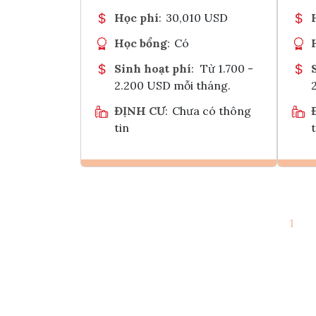
Học phí
:
30,010 USD
Học bổng
:
Có
Sinh hoạt phí
:
Từ 1.700 -
2.200 USD mỗi tháng.
ĐỊNH CƯ
:
Chưa có thông
tin
t
Ghi danh
1
Tham vấn Interlink