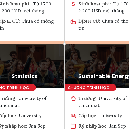
Sinh hoạt phí
:
Từ 1.700 -
Sinh hoạt phí
:
Từ 1.70
2.200 USD mỗi tháng.
2.200 USD mỗi tháng.
ĐỊNH CƯ
:
Chưa có thông
ĐỊNH CƯ
:
Chưa có th
in
tin
Ghi danh
Ghi danh
Tham vấn Interlink
Tham vấn Interlin
Statistics
Sustainable Energ
Trường
:
University of
Trường
:
University of
Cincinnati
Cincinnati
Cấp học
:
University
Cấp học
:
University
Kỳ nhập học
:
Jan,Sep
Kỳ nhập học
:
Jan,Sep