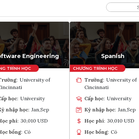
oftware Engineering
Spanish
Trường
:
University of
Trường
:
University of
Cincinnati
Cincinnati
Cấp học
:
University
Cấp học
:
University
Kỳ nhập học
:
Jan,Sep
Kỳ nhập học
:
Jan,Sep
Học phí
:
30,010 USD
Học phí
:
30,010 USD
Học bổng
:
Có
Học bổng
:
Có