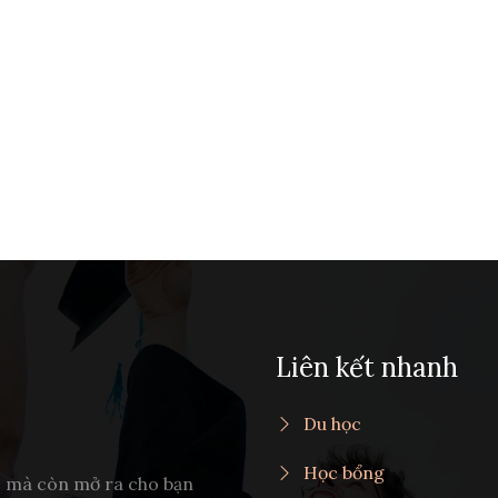
Liên kết nhanh
Du học
Học bổng
c mà còn mở ra cho bạn