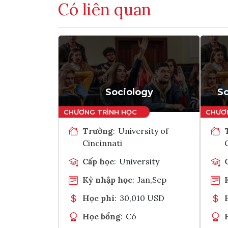
Có liên quan
Sociology
S
Trường
:
University of
Cincinnati
Cấp học
:
University
Kỳ nhập học
:
Jan,Sep
Học phí
:
30,010 USD
Học bổng
:
Có