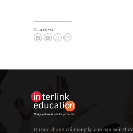
Chia sẻ với
Du học không chỉ mang lại cho bạn kiến thứ