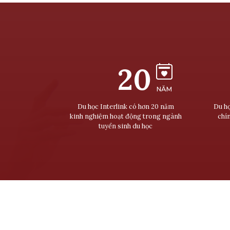
20
NĂM
Du học Interlink có hơn 20 năm
Du họ
kinh nghiệm hoạt động trong ngành
chí
tuyển sinh du học