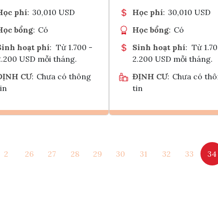
Học phí
:
30,010 USD
Học phí
:
30,010 USD
Học bổng
:
Có
Học bổng
:
Có
Sinh hoạt phí
:
Từ 1.700 -
Sinh hoạt phí
:
Từ 1.70
2.200 USD mỗi tháng.
2.200 USD mỗi tháng.
ĐỊNH CƯ
:
Chưa có thông
ĐỊNH CƯ
:
Chưa có th
in
tin
Ghi danh
Ghi danh
2
26
27
28
29
30
31
32
33
34
Tham vấn Interlink
Tham vấn Interlin