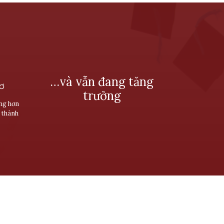
…và vẫn đang tăng
SƠ
trưởng
ùng hơn
 thành