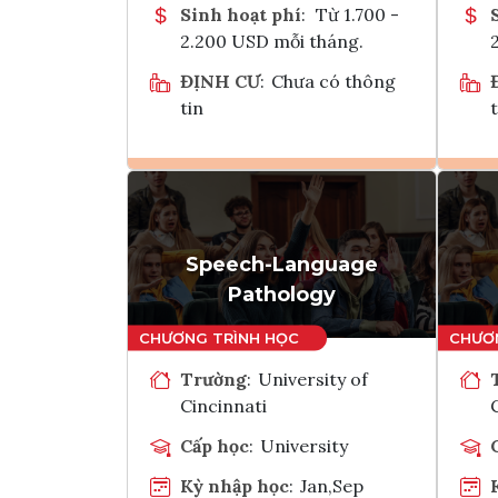
Sinh hoạt phí
:
Từ 1.700 -
2.200 USD mỗi tháng.
ĐỊNH CƯ
:
Chưa có thông
tin
t
Ghi danh
Tham vấn Interlink
Speech-Language
Pathology
Trường
:
University of
Cincinnati
Cấp học
:
University
Kỳ nhập học
:
Jan,Sep