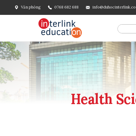
Văn phòng
0768 682 688
info@duhocinterlink.c
@include('frontend.layouts.schema-org', [ 'type' => 'Breadcru
url('/'), ], [ '@type' => 'ListItem', 'position' => 2, 'name' =
=> url()->current(), ], ], ], ])
Health Sci