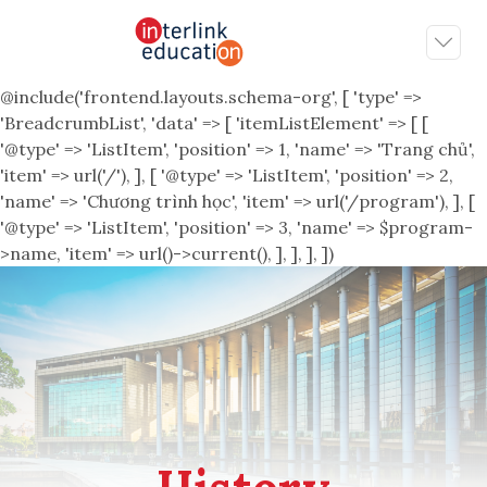
@include('frontend.layouts.schema-org', [ 'type' =>
'BreadcrumbList', 'data' => [ 'itemListElement' => [ [
'@type' => 'ListItem', 'position' => 1, 'name' => 'Trang chủ',
'item' => url('/'), ], [ '@type' => 'ListItem', 'position' => 2,
'name' => 'Chương trình học', 'item' => url('/program'), ], [
'@type' => 'ListItem', 'position' => 3, 'name' => $program-
>name, 'item' => url()->current(), ], ], ], ])