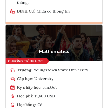
tháng.
ĐỊNH CƯ
:
Chưa có thông tin
Ghi danh
Tham vấn Interlink
Mathematics
Trường
:
Youngstown State University
Cấp học
:
University
Kỳ nhập học
:
Jun,Oct
Học phí
:
11,600 USD
Học bổng
:
Có