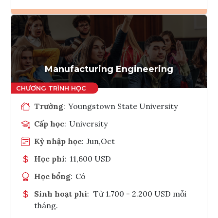
Ghi danh
Tham vấn Interlink
Manufacturing Engineering
Trường
:
Youngstown State University
Cấp học
:
University
Kỳ nhập học
:
Jun,Oct
Học phí
:
11,600 USD
Học bổng
:
Có
Sinh hoạt phí
:
Từ 1.700 - 2.200 USD mỗi
tháng.