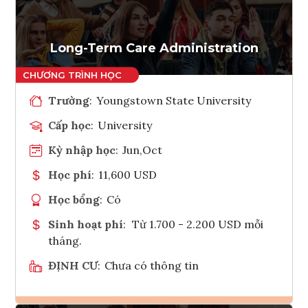
Tham vấn Interlink
Long-Term Care Administration
Trường
:
Youngstown State University
Cấp học
:
University
Kỳ nhập học
:
Jun,Oct
Học phí
:
11,600 USD
Học bổng
:
Có
Sinh hoạt phí
:
Từ 1.700 - 2.200 USD mỗi
tháng.
ĐỊNH CƯ
:
Chưa có thông tin