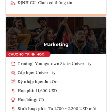
ĐỊNH CƯ
:
Chưa có thông tin
Ghi danh
Tham vấn Interlink
Marketing
Trường
:
Youngstown State University
Cấp học
:
University
Kỳ nhập học
:
Jun,Oct
Học phí
:
11,600 USD
Học bổng
:
Có
Sinh hoạt phí
:
Từ 1.700 - 2.200 USD mỗi