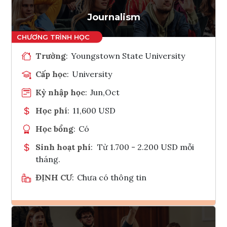
Tham vấn Interlink
Journalism
Trường
:
Youngstown State University
Cấp học
:
University
Kỳ nhập học
:
Jun,Oct
Học phí
:
11,600 USD
Học bổng
:
Có
Sinh hoạt phí
:
Từ 1.700 - 2.200 USD mỗi
tháng.
ĐỊNH CƯ
:
Chưa có thông tin
Ghi danh