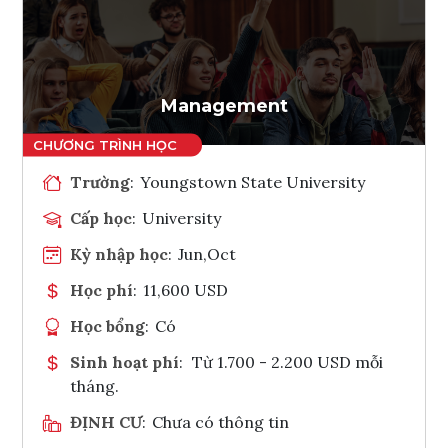
Ghi danh
Tham vấn Interlink
Management
Trường
:
Youngstown State University
Cấp học
:
University
Kỳ nhập học
:
Jun,Oct
Học phí
:
11,600 USD
Học bổng
:
Có
Sinh hoạt phí
:
Từ 1.700 - 2.200 USD mỗi
tháng.
ĐỊNH CƯ
:
Chưa có thông tin