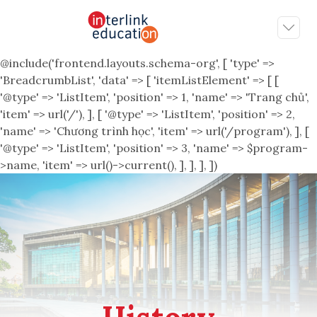
@include('frontend.layouts.schema-org', [ 'type' =>
'BreadcrumbList', 'data' => [ 'itemListElement' => [ [
'@type' => 'ListItem', 'position' => 1, 'name' => 'Trang chủ',
'item' => url('/'), ], [ '@type' => 'ListItem', 'position' => 2,
'name' => 'Chương trình học', 'item' => url('/program'), ], [
'@type' => 'ListItem', 'position' => 3, 'name' => $program-
>name, 'item' => url()->current(), ], ], ], ])