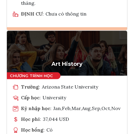
tháng.
ĐỊNH CƯ
:
Chưa có thông tin
Ghi danh
Tham vấn Interlink
Art History
Trường
:
Arizona State University
Cấp học
:
University
Kỳ nhập học
:
Jan,Feb,Mar,Aug,Sep,Oct,Nov
Học phí
:
37,044 USD
Học bổng
:
Có