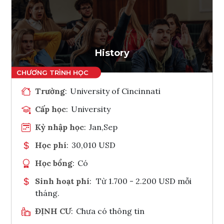
Ghi danh
Tham vấn Interlink
History
Trường
:
University of Cincinnati
Cấp học
:
University
Kỳ nhập học
:
Jan,Sep
Học phí
:
30,010 USD
Học bổng
:
Có
Sinh hoạt phí
:
Từ 1.700 - 2.200 USD mỗi
tháng.
ĐỊNH CƯ
:
Chưa có thông tin