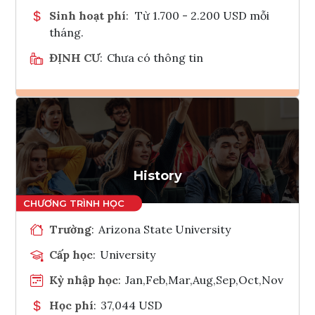
Sinh hoạt phí
:
Từ 1.700 - 2.200 USD mỗi
tháng.
ĐỊNH CƯ
:
Chưa có thông tin
Ghi danh
Tham vấn Interlink
History
Trường
:
Arizona State University
Cấp học
:
University
Kỳ nhập học
:
Jan,Feb,Mar,Aug,Sep,Oct,Nov
Học phí
:
37,044 USD