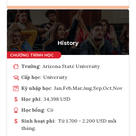
Ghi danh
Tham vấn Interlink
History
Trường
:
Arizona State University
Cấp học
:
University
Kỳ nhập học
:
Jan,Feb,Mar,Aug,Sep,Oct,Nov
Học phí
:
34,398 USD
Học bổng
:
Có
Sinh hoạt phí
:
Từ 1.700 - 2.200 USD mỗi
tháng.