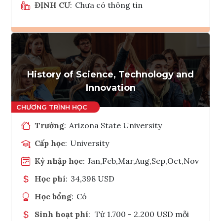
ĐỊNH CƯ
:
Chưa có thông tin
Ghi danh
Tham vấn Interlink
History of Science, Technology and
Innovation
Trường
:
Arizona State University
Cấp học
:
University
Kỳ nhập học
:
Jan,Feb,Mar,Aug,Sep,Oct,Nov
Học phí
:
34,398 USD
Học bổng
:
Có
Sinh hoạt phí
:
Từ 1.700 - 2.200 USD mỗi