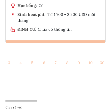
Học bổng
:
Có
Sinh hoạt phí
:
Từ 1.700 - 2.200 USD mỗi
tháng.
ĐỊNH CƯ
:
Chưa có thông tin
Ghi danh
3
4
5
6
7
8
9
10
30
Tham vấn Interlink
Chia sẻ với