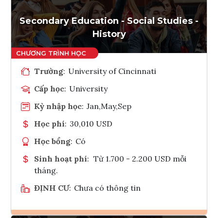
Tham vấn Interlink
Secondary Education - Social Studies -
History
Trường
:
University of Cincinnati
Cấp học
:
University
Kỳ nhập học
:
Jan,May,Sep
Học phí
:
30,010 USD
Học bổng
:
Có
Sinh hoạt phí
:
Từ 1.700 - 2.200 USD mỗi
tháng.
ĐỊNH CƯ
:
Chưa có thông tin