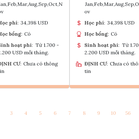
Jan,Feb,Mar,Aug,Sep,Oct,N
Jan,Feb,Mar,Aug,Sep,
ov
ov
Học phí
:
34,398 USD
Học phí
:
34,398 USD
Học bổng
:
Có
Học bổng
:
Có
Sinh hoạt phí
:
Từ 1.700 -
Sinh hoạt phí
:
Từ 1.70
2.200 USD mỗi tháng.
2.200 USD mỗi tháng.
ĐỊNH CƯ
:
Chưa có thông
ĐỊNH CƯ
:
Chưa có th
in
tin
Ghi danh
Ghi danh
3
4
5
6
7
8
9
10
56
Tham vấn Interlink
Tham vấn Interlin