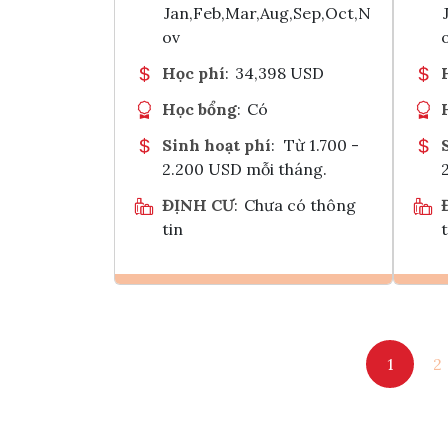
Jan,Feb,Mar,Aug,Sep,Oct,N
ov
Học phí
:
34,398 USD
Học bổng
:
Có
Sinh hoạt phí
:
Từ 1.700 -
2.200 USD mỗi tháng.
ĐỊNH CƯ
:
Chưa có thông
tin
t
Ghi danh
1
2
Tham vấn Interlink