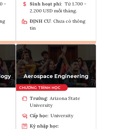
0 -
Sinh hoạt phí
:
Từ 1.700 -
2.200 USD mỗi tháng.
ông
ĐỊNH CƯ
:
Chưa có thông
tin
Ghi danh
k
Tham vấn Interlink
logy
Aerospace Engineering
Trường
:
Arizona State
University
Cấp học
:
University
Kỳ nhập học
: