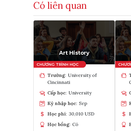
Có liên quan
Art History
Trường
:
University of
Cincinnati
Cấp học
:
University
Kỳ nhập học
:
Sep
Học phí
:
30,010 USD
Học bổng
:
Có