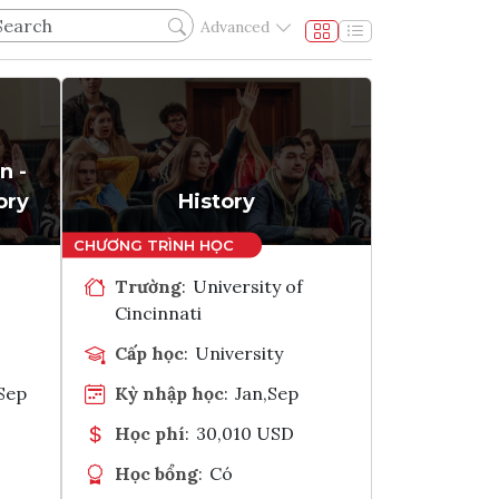
Advanced
n -
ory
History
Trường
:
University of
Cincinnati
Cấp học
:
University
Sep
Kỳ nhập học
:
Jan,Sep
Học phí
:
30,010 USD
Học bổng
:
Có