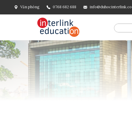
Văn phòng
0768 682 688
info@duhocinterlink.c
@include('frontend.layouts.schema-org', [ 'type' => 'Breadcru
url('/'), ], [ '@type' => 'ListItem', 'position' => 2, 'name' =
=> url()->current(), ], ], ], ])