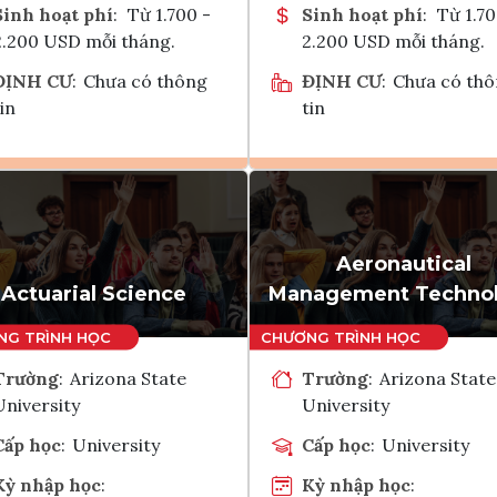
Sinh hoạt phí
:
Từ 1.700 -
Sinh hoạt phí
:
Từ 1.70
2.200 USD mỗi tháng.
2.200 USD mỗi tháng.
ĐỊNH CƯ
:
Chưa có thông
ĐỊNH CƯ
:
Chưa có th
in
tin
Ghi danh
Ghi danh
Tham vấn Interlink
Tham vấn Interlin
Aeronautical
Actuarial Science
Management Techno
Trường
:
Arizona State
Trường
:
Arizona State
University
University
Cấp học
:
University
Cấp học
:
University
Kỳ nhập học
:
Kỳ nhập học
: