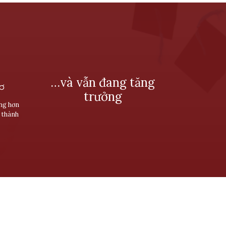
…và vẫn đang tăng
SƠ
trưởng
ùng hơn
 thành