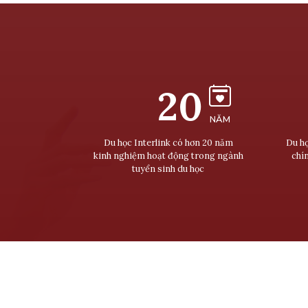
20
NĂM
Du học Interlink có hơn 20 năm
Du họ
kinh nghiệm hoạt động trong ngành
chí
tuyển sinh du học