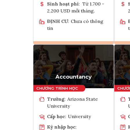
Sinh hoạt phí
:
Từ 1.700 -
2.200 USD mỗi tháng.
ĐỊNH CƯ
:
Chưa có thông
tin
t
Ghi danh
Tham vấn Interlink
Accountancy
Trường
:
Arizona State
University
Cấp học
:
University
Kỳ nhập học
: