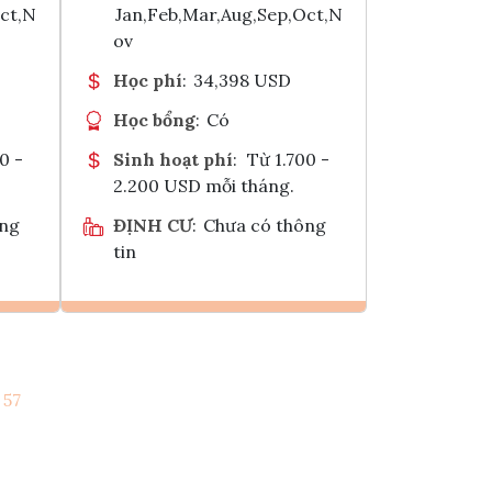
Oct,N
Jan,Feb,Mar,Aug,Sep,Oct,N
ov
Học phí
:
34,398 USD
Học bổng
:
Có
0 -
Sinh hoạt phí
:
Từ 1.700 -
2.200 USD mỗi tháng.
ông
ĐỊNH CƯ
:
Chưa có thông
tin
Ghi danh
57
k
Tham vấn Interlink