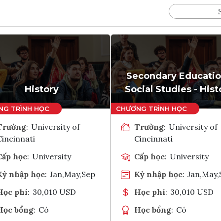
Secondary Educatio
History
Social Studies - Hist
Trường
:
University of
Trường
:
University of
Cincinnati
Cincinnati
Cấp học
:
University
Cấp học
:
University
Kỳ nhập học
:
Jan,May,Sep
Kỳ nhập học
:
Jan,May,
Học phí
:
30,010 USD
Học phí
:
30,010 USD
Học bổng
:
Có
Học bổng
:
Có