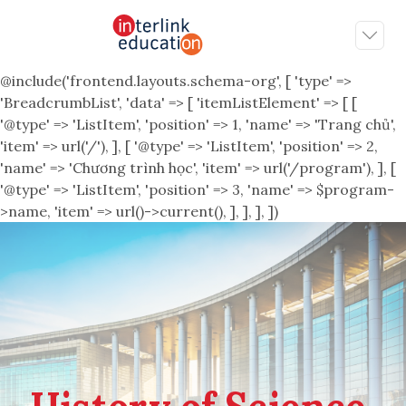
@include('frontend.layouts.schema-org', [ 'type' =>
'BreadcrumbList', 'data' => [ 'itemListElement' => [ [
'@type' => 'ListItem', 'position' => 1, 'name' => 'Trang chủ',
'item' => url('/'), ], [ '@type' => 'ListItem', 'position' => 2,
'name' => 'Chương trình học', 'item' => url('/program'), ], [
'@type' => 'ListItem', 'position' => 3, 'name' => $program-
>name, 'item' => url()->current(), ], ], ], ])