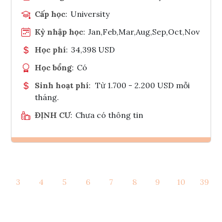
Cấp học
:
University
Kỳ nhập học
:
Jan,Feb,Mar,Aug,Sep,Oct,Nov
Học phí
:
34,398 USD
Học bổng
:
Có
Sinh hoạt phí
:
Từ 1.700 - 2.200 USD mỗi
tháng.
ĐỊNH CƯ
:
Chưa có thông tin
Ghi danh
3
4
5
6
7
8
9
10
39
Tham vấn Interlink