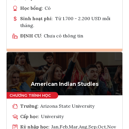
Học bổng
:
Có
Sinh hoạt phí
:
Từ 1.700 - 2.200 USD mỗi
tháng.
ĐỊNH CƯ
:
Chưa có thông tin
Ghi danh
Tham vấn Interlink
American Indian Studies
Trường
:
Arizona State University
Cấp học
:
University
Kỳ nhập học
:
Jan,Feb,Mar,Aug,Sep,Oct,Nov