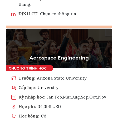
tháng.
ĐỊNH CƯ
:
Chưa có thông tin
Ghi danh
Tham vấn Interlink
Aerospace Engineering
Trường
:
Arizona State University
Cấp học
:
University
Kỳ nhập học
:
Jan,Feb,Mar,Aug,Sep,Oct,Nov
Học phí
:
34,398 USD
Học bổng
:
Có