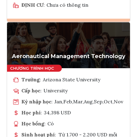
ĐỊNH CƯ
:
Chưa có thông tin
Ghi danh
Tham vấn Interlink
Aeronautical Management Technology
Trường
:
Arizona State University
Cấp học
:
University
Kỳ nhập học
:
Jan,Feb,Mar,Aug,Sep,Oct,Nov
Học phí
:
34,398 USD
Học bổng
:
Có
Sinh hoạt phí
:
Từ 1.700 - 2.200 USD mỗi