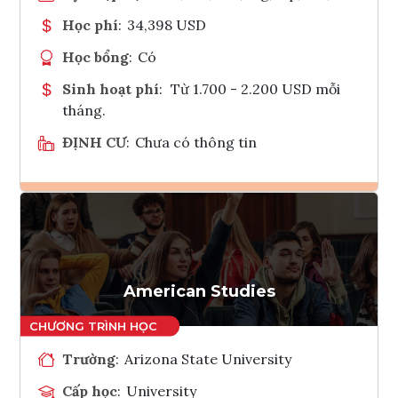
Học phí
:
34,398 USD
Học bổng
:
Có
Sinh hoạt phí
:
Từ 1.700 - 2.200 USD mỗi
tháng.
ĐỊNH CƯ
:
Chưa có thông tin
Ghi danh
Tham vấn Interlink
American Studies
Trường
:
Arizona State University
Cấp học
:
University