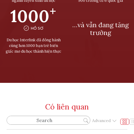
ngành tuyển sinh du học
900 trường từ 6 quốc gia
+
1000
…và vẫn đang tăng
HỒ SƠ
trưởng
Du học Interlink đã đồng hành
cùng hơn 1000 bạn trẻ biến
giấc mơ du học thành hiện thực
Có liên quan
Advanced