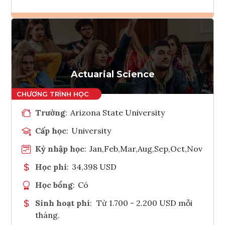
Ghi danh
Tham vấn Interlink
Actuarial Science
Trường
:
Arizona State University
Cấp học
:
University
Kỳ nhập học
:
Jan,Feb,Mar,Aug,Sep,Oct,Nov
Học phí
:
34,398 USD
Học bổng
:
Có
Sinh hoạt phí
:
Từ 1.700 - 2.200 USD mỗi
tháng.