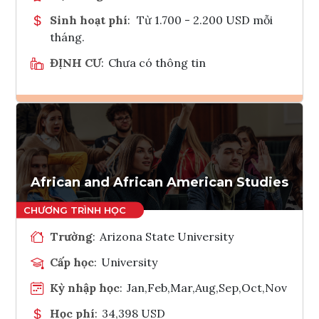
Sinh hoạt phí
:
Từ 1.700 - 2.200 USD mỗi
tháng.
ĐỊNH CƯ
:
Chưa có thông tin
Ghi danh
Tham vấn Interlink
African and African American Studies
Trường
:
Arizona State University
Cấp học
:
University
Kỳ nhập học
:
Jan,Feb,Mar,Aug,Sep,Oct,Nov
Học phí
:
34,398 USD