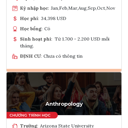
Kỳ nhập học
:
Jan,Feb,Mar,Aug,Sep,Oct,Nov
Học phí
:
34,398 USD
Học bổng
:
Có
Sinh hoạt phí
:
Từ 1.700 - 2.200 USD mỗi
tháng.
ĐỊNH CƯ
:
Chưa có thông tin
Ghi danh
Tham vấn Interlink
Anthropology
Trường
:
Arizona State University