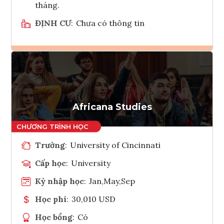
tháng.
ĐỊNH CƯ
:
Chưa có thông tin
Ghi danh
Tham vấn Interlink
Africana Studies
Trường
:
University of Cincinnati
Cấp học
:
University
Kỳ nhập học
:
Jan,May,Sep
Học phí
:
30,010 USD
Học bổng
:
Có