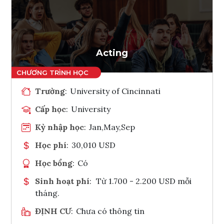
Ghi danh
Tham vấn Interlink
Acting
Trường
:
University of Cincinnati
Cấp học
:
University
Kỳ nhập học
:
Jan,May,Sep
Học phí
:
30,010 USD
Học bổng
:
Có
Sinh hoạt phí
:
Từ 1.700 - 2.200 USD mỗi
tháng.
ĐỊNH CƯ
:
Chưa có thông tin