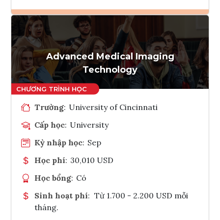
Ghi danh
Tham vấn Interlink
Advanced Medical Imaging
Technology
Trường
:
University of Cincinnati
Cấp học
:
University
Kỳ nhập học
:
Sep
Học phí
:
30,010 USD
Học bổng
:
Có
Sinh hoạt phí
:
Từ 1.700 - 2.200 USD mỗi
tháng.