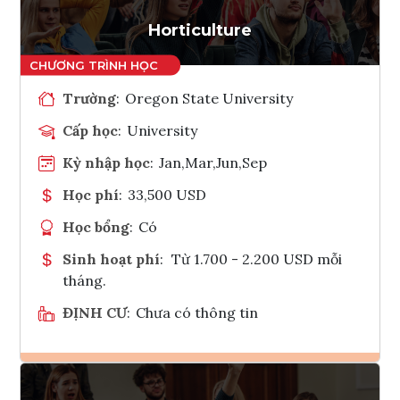
Tham vấn Interlink
Horticulture
Trường
:
Oregon State University
Cấp học
:
University
Kỳ nhập học
:
Jan,Mar,Jun,Sep
Học phí
:
33,500 USD
Học bổng
:
Có
Sinh hoạt phí
:
Từ 1.700 - 2.200 USD mỗi
tháng.
ĐỊNH CƯ
:
Chưa có thông tin
Ghi danh