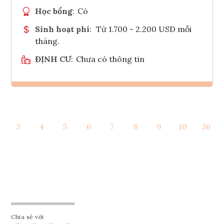
Học bổng
:
Có
Sinh hoạt phí
:
Từ 1.700 - 2.200 USD mỗi
tháng.
ĐỊNH CƯ
:
Chưa có thông tin
Ghi danh
3
4
5
6
7
8
9
10
36
Tham vấn Interlink
Chia sẻ với