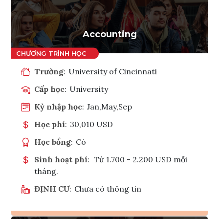
Tham vấn Interlink
Accounting
Trường
:
University of Cincinnati
Cấp học
:
University
Kỳ nhập học
:
Jan,May,Sep
Học phí
:
30,010 USD
Học bổng
:
Có
Sinh hoạt phí
:
Từ 1.700 - 2.200 USD mỗi
tháng.
ĐỊNH CƯ
:
Chưa có thông tin