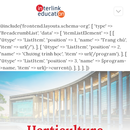
@include('frontend.layouts.schema-org', [ 'type' =>
'BreadcrumbList', 'data' => [ 'itemListElement' => [ [
'@type' => 'ListItem', 'position' => 1, 'name' => 'Trang chủ',
'item' => url('/'), ], [ '@type' => 'ListItem', 'position' => 2,
'name' => 'Chương trình học', 'item' => url('/program'), ], [
'@type' => 'ListItem', 'position' => 3, 'name' => $program-
>name, 'item' => url()->current(), ], ], ], ])