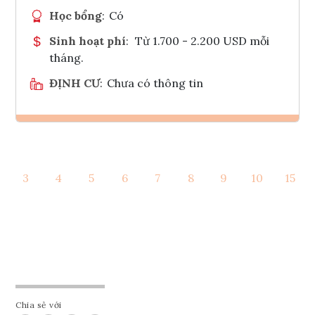
Học bổng
:
Có
Sinh hoạt phí
:
Từ 1.700 - 2.200 USD mỗi
tháng.
ĐỊNH CƯ
:
Chưa có thông tin
Ghi danh
3
4
5
6
7
8
9
10
15
Tham vấn Interlink
Chia sẻ với