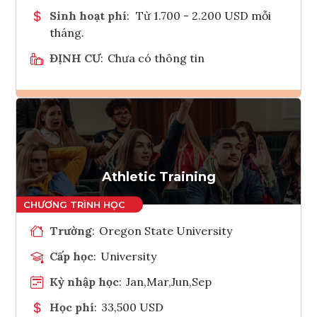
Sinh hoạt phí
:
Từ 1.700 - 2.200 USD mỗi
tháng.
ĐỊNH CƯ
:
Chưa có thông tin
Ghi danh
Tham vấn Interlink
Athletic Training
Trường
:
Oregon State University
Cấp học
:
University
Kỳ nhập học
:
Jan,Mar,Jun,Sep
Học phí
:
33,500 USD