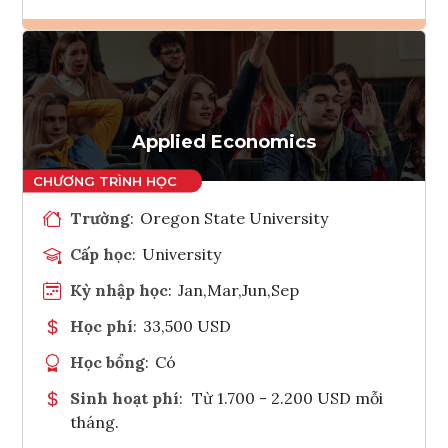
Ghi danh
Tham vấn Interlink
Applied Economics
Trường
:
Oregon State University
Cấp học
:
University
Kỳ nhập học
:
Jan,Mar,Jun,Sep
Học phí
:
33,500 USD
Học bổng
:
Có
Sinh hoạt phí
:
Từ 1.700 - 2.200 USD mỗi
tháng.