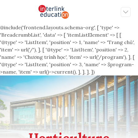
@include('frontend.layouts.schema-org', [ 'type' =>
'BreadcrumbList', 'data' => [ 'itemListElement' => [ [
'@type' => 'ListItem', 'position' => 1, 'name' => 'Trang chủ',
'item' => url('/'), ], [ '@type' => 'ListItem', 'position' => 2,
'name' => 'Chương trình học', 'item' => url('/program'), ], [
'@type' => 'ListItem', 'position' => 3, 'name' => $program-
>name, 'item' => url()->current(), ], ], ], ])