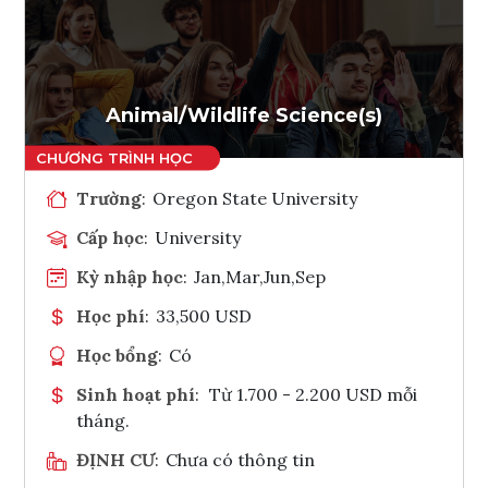
Ghi danh
Tham vấn Interlink
Animal/Wildlife Science(s)
Trường
:
Oregon State University
Cấp học
:
University
Kỳ nhập học
:
Jan,Mar,Jun,Sep
Học phí
:
33,500 USD
Học bổng
:
Có
Sinh hoạt phí
:
Từ 1.700 - 2.200 USD mỗi
tháng.
ĐỊNH CƯ
:
Chưa có thông tin