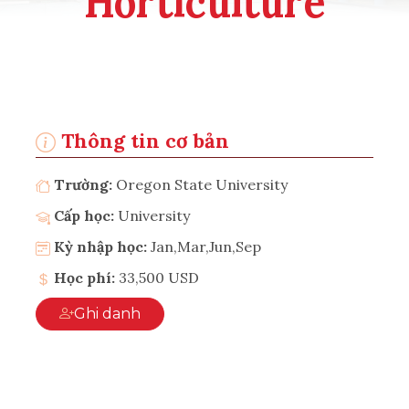
Horticulture
Thông tin cơ bản
Trường:
Oregon State University
Cấp học:
University
Kỳ nhập học:
Jan,Mar,Jun,Sep
Học phí:
33,500 USD
Ghi danh