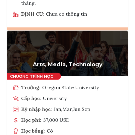
tháng.
ĐỊNH CƯ
:
Chưa có thông tin
Ghi danh
Tham vấn Interlink
Arts, Media, Technology
Trường
:
Oregon State University
Cấp học
:
University
Kỳ nhập học
:
Jan,Mar,Jun,Sep
Học phí
:
37,000 USD
Học bổng
:
Có