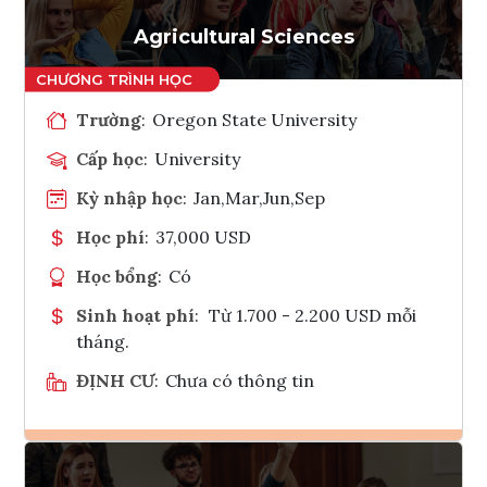
Tham vấn Interlink
Agricultural Sciences
Trường
:
Oregon State University
Cấp học
:
University
Kỳ nhập học
:
Jan,Mar,Jun,Sep
Học phí
:
37,000 USD
Học bổng
:
Có
Sinh hoạt phí
:
Từ 1.700 - 2.200 USD mỗi
tháng.
ĐỊNH CƯ
:
Chưa có thông tin
Ghi danh