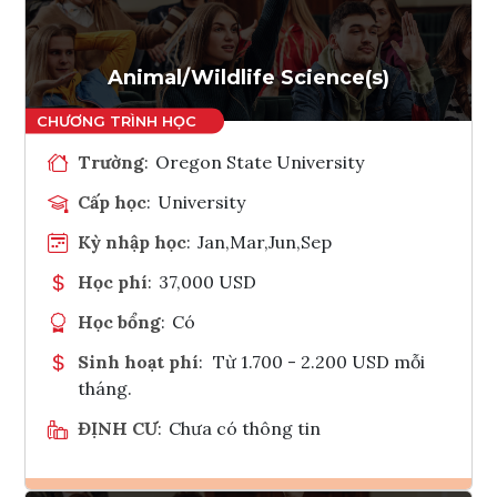
Tham vấn Interlink
Animal/Wildlife Science(s)
Trường
:
Oregon State University
Cấp học
:
University
Kỳ nhập học
:
Jan,Mar,Jun,Sep
Học phí
:
37,000 USD
Học bổng
:
Có
Sinh hoạt phí
:
Từ 1.700 - 2.200 USD mỗi
tháng.
ĐỊNH CƯ
:
Chưa có thông tin