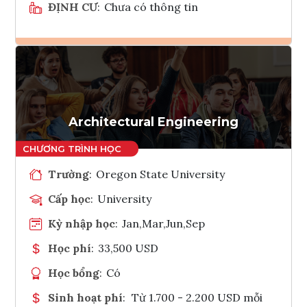
ĐỊNH CƯ
:
Chưa có thông tin
Ghi danh
Tham vấn Interlink
Architectural Engineering
Trường
:
Oregon State University
Cấp học
:
University
Kỳ nhập học
:
Jan,Mar,Jun,Sep
Học phí
:
33,500 USD
Học bổng
:
Có
Sinh hoạt phí
:
Từ 1.700 - 2.200 USD mỗi