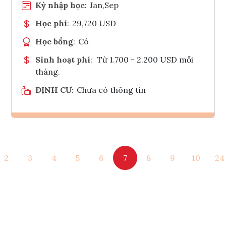
Kỳ nhập học
:
Jan,Sep
Học phí
:
29,720 USD
Học bổng
:
Có
Sinh hoạt phí
:
Từ 1.700 - 2.200 USD mỗi
tháng.
ĐỊNH CƯ
:
Chưa có thông tin
Ghi danh
2
3
4
5
6
7
8
9
10
24
Tham vấn Interlink