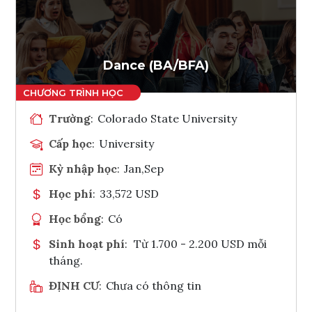
Ghi danh
Tham vấn Interlink
Dance (BA/BFA)
Trường
:
Colorado State University
Cấp học
:
University
Kỳ nhập học
:
Jan,Sep
Học phí
:
33,572 USD
Học bổng
:
Có
Sinh hoạt phí
:
Từ 1.700 - 2.200 USD mỗi
tháng.
ĐỊNH CƯ
:
Chưa có thông tin