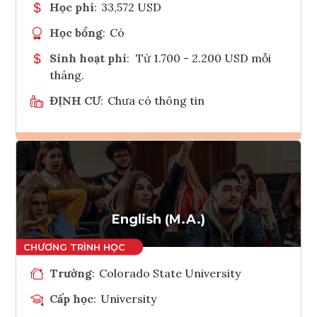
Học phí
:
33,572 USD
Học bổng
:
Có
Sinh hoạt phí
:
Từ 1.700 - 2.200 USD mỗi
tháng.
ĐỊNH CƯ
:
Chưa có thông tin
Ghi danh
Tham vấn Interlink
English (M.A.)
Trường
:
Colorado State University
Cấp học
:
University