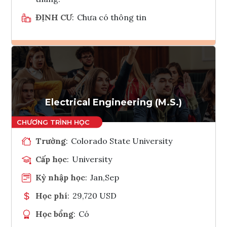
ĐỊNH CƯ
:
Chưa có thông tin
Ghi danh
Tham vấn Interlink
Electrical Engineering (M.S.)
Trường
:
Colorado State University
Cấp học
:
University
Kỳ nhập học
:
Jan,Sep
Học phí
:
29,720 USD
Học bổng
:
Có