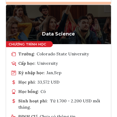
Ghi danh
Tham vấn Interlink
Data Science
Trường
:
Colorado State University
Cấp học
:
University
Kỳ nhập học
:
Jan,Sep
Học phí
:
33,572 USD
Học bổng
:
Có
Sinh hoạt phí
:
Từ 1.700 - 2.200 USD mỗi
tháng.
ĐỊNH CƯ
:
Chưa có thông tin