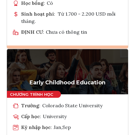
Học bổng
:
Có
Sinh hoạt phí
:
Từ 1.700 - 2.200 USD mỗi
tháng.
ĐỊNH CƯ
:
Chưa có thông tin
Ghi danh
Tham vấn Interlink
Early Childhood Education
Trường
:
Colorado State University
Cấp học
:
University
Kỳ nhập học
:
Jan,Sep