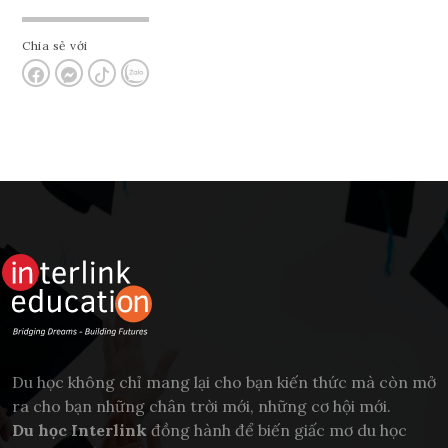
Chia sẻ với
Du học không chỉ mang lại cho bạn kiến thức mà còn mở
ra cho bạn những chân trời mới, những cơ hội mới.
Du học Interlink
đồng hành để biến giấc mơ du học