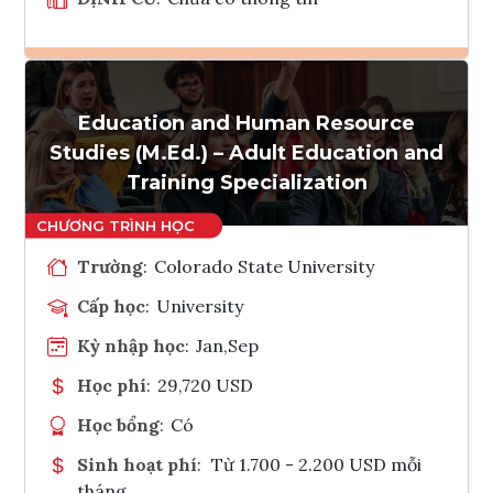
Ghi danh
Education and Human Resource
Tham vấn Interlink
Studies (M.Ed.) – Adult Education and
Training Specialization
Trường
:
Colorado State University
Cấp học
:
University
Kỳ nhập học
:
Jan,Sep
Học phí
:
29,720 USD
Học bổng
:
Có
Sinh hoạt phí
:
Từ 1.700 - 2.200 USD mỗi
tháng.