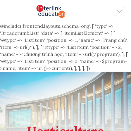
@include('frontend.layouts.schema-org', [ 'type' =>
'BreadcrumbList', 'data' => [ 'itemListElement' => [ [
'@type' => 'ListItem', 'position' => 1, 'name' => 'Trang chủ',
'item' => url('/'), ], [ '@type' => 'ListItem', 'position' => 2,
'name' => 'Chương trình học', 'item' => url('/program'), ], [
'@type' => 'ListItem', 'position' => 3, 'name' => $program-
>name, 'item' => url()->current(), ], ], ], ])