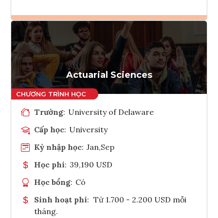
Ghi danh
Tham vấn Interlink
Actuarial Sciences
Trường
:
University of Delaware
Cấp học
:
University
Kỳ nhập học
:
Jan,Sep
Học phí
:
39,190 USD
Học bổng
:
Có
Sinh hoạt phí
:
Từ 1.700 - 2.200 USD mỗi
tháng.