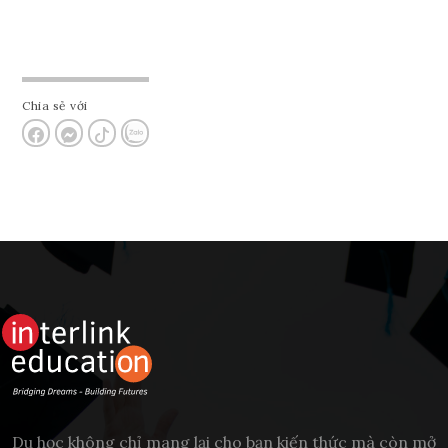
Chia sẻ với
Du học không chỉ mang lại cho bạn kiến thức mà còn mở