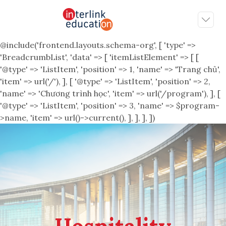
@include('frontend.layouts.schema-org', [ 'type' =>
'BreadcrumbList', 'data' => [ 'itemListElement' => [ [
'@type' => 'ListItem', 'position' => 1, 'name' => 'Trang chủ',
'item' => url('/'), ], [ '@type' => 'ListItem', 'position' => 2,
'name' => 'Chương trình học', 'item' => url('/program'), ], [
'@type' => 'ListItem', 'position' => 3, 'name' => $program-
>name, 'item' => url()->current(), ], ], ], ])