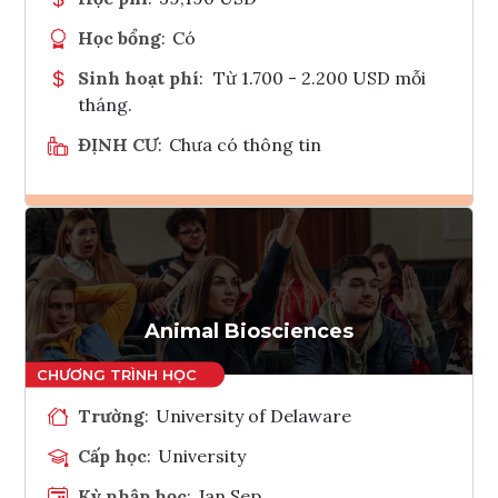
Học bổng
:
Có
Sinh hoạt phí
:
Từ 1.700 - 2.200 USD mỗi
tháng.
ĐỊNH CƯ
:
Chưa có thông tin
Ghi danh
Tham vấn Interlink
Animal Biosciences
Trường
:
University of Delaware
Cấp học
:
University
Kỳ nhập học
:
Jan,Sep