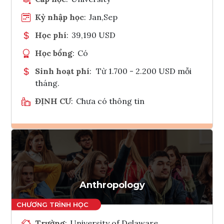
Kỳ nhập học
:
Jan,Sep
Học phí
:
39,190 USD
Học bổng
:
Có
Sinh hoạt phí
:
Từ 1.700 - 2.200 USD mỗi
tháng.
ĐỊNH CƯ
:
Chưa có thông tin
Ghi danh
Tham vấn Interlink
Anthropology
Trường
:
University of Delaware