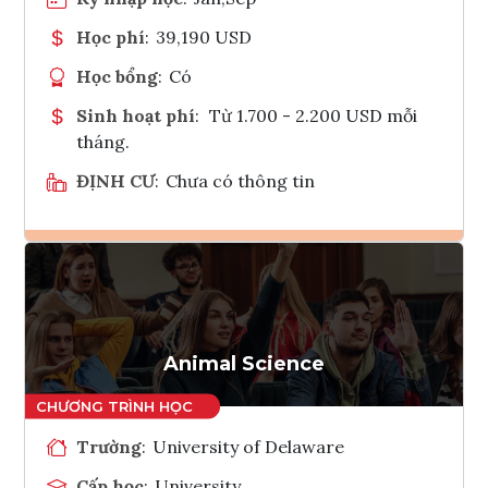
Học phí
:
39,190 USD
Học bổng
:
Có
Sinh hoạt phí
:
Từ 1.700 - 2.200 USD mỗi
tháng.
ĐỊNH CƯ
:
Chưa có thông tin
Ghi danh
Tham vấn Interlink
Animal Science
Trường
:
University of Delaware
Cấp học
:
University