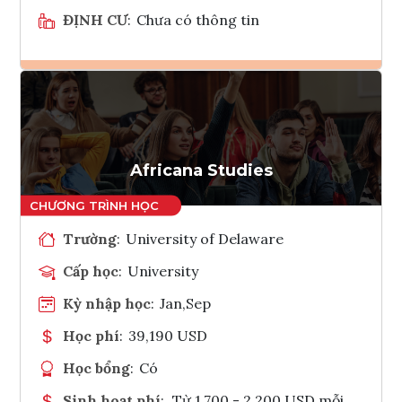
ĐỊNH CƯ
:
Chưa có thông tin
Ghi danh
Tham vấn Interlink
Africana Studies
Trường
:
University of Delaware
Cấp học
:
University
Kỳ nhập học
:
Jan,Sep
Học phí
:
39,190 USD
Học bổng
:
Có
Sinh hoạt phí
:
Từ 1.700 - 2.200 USD mỗi