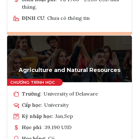
tháng.
ĐỊNH CƯ
:
Chưa có thông tin
Ghi danh
Tham vấn Interlink
Agriculture and Natural Resources
Trường
:
University of Delaware
Cấp học
:
University
Kỳ nhập học
:
Jan,Sep
Học phí
:
39,190 USD
Học bổng
:
Có