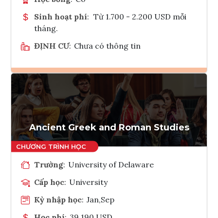
Sinh hoạt phí
:
Từ 1.700 - 2.200 USD mỗi
tháng.
ĐỊNH CƯ
:
Chưa có thông tin
Ghi danh
Tham vấn Interlink
Ancient Greek and Roman Studies
Trường
:
University of Delaware
Cấp học
:
University
Kỳ nhập học
:
Jan,Sep
Học phí
:
39,190 USD