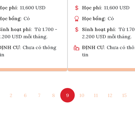
Học phí
:
11,600 USD
Học phí
:
11,600 USD
Học bổng
:
Có
Học bổng
:
Có
Sinh hoạt phí
:
Từ 1.700 -
Sinh hoạt phí
:
Từ 1.70
2.200 USD mỗi tháng.
2.200 USD mỗi tháng.
ĐỊNH CƯ
:
Chưa có thông
ĐỊNH CƯ
:
Chưa có th
in
tin
Ghi danh
Ghi danh
2
6
7
8
9
10
11
12
15
Tham vấn Interlink
Tham vấn Interlin