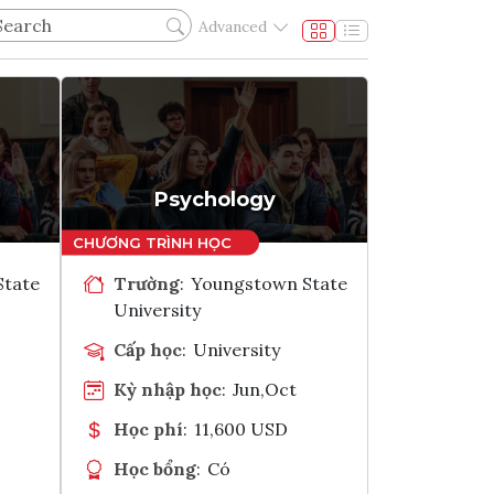
Advanced
g
Psychology
State
Trường
:
Youngstown State
University
Cấp học
:
University
Kỳ nhập học
:
Jun,Oct
Học phí
:
11,600 USD
Học bổng
:
Có