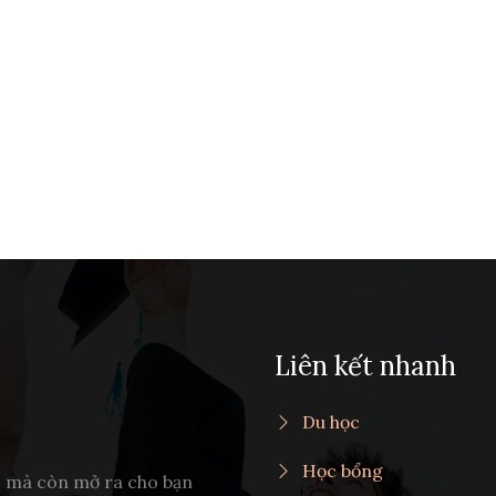
Liên kết nhanh
Du học
Học bổng
c mà còn mở ra cho bạn