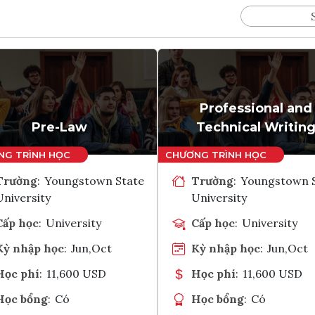
Professional and
Pre-Law
Technical Writin
Trường
:
Youngstown State
Trường
:
Youngstown 
University
University
Cấp học
:
University
Cấp học
:
University
Kỳ nhập học
:
Jun,Oct
Kỳ nhập học
:
Jun,Oct
Học phí
:
11,600 USD
Học phí
:
11,600 USD
Học bổng
:
Có
Học bổng
:
Có