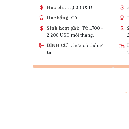
Học phí
:
11,600 USD
Học bổng
:
Có
Sinh hoạt phí
:
Từ 1.700 -
2.200 USD mỗi tháng.
ĐỊNH CƯ
:
Chưa có thông
tin
t
Ghi danh
1
Tham vấn Interlink