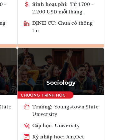
0 -
Sinh hoạt phí
:
Từ 1.700 -
2.200 USD mỗi tháng.
ông
ĐỊNH CƯ
:
Chưa có thông
tin
Ghi danh
k
Tham vấn Interlink
Sociology
State
Trường
:
Youngstown State
University
Cấp học
:
University
Kỳ nhập học
:
Jun,Oct