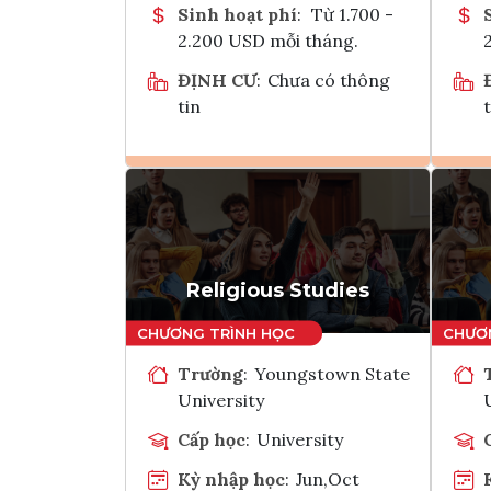
Sinh hoạt phí
:
Từ 1.700 -
2.200 USD mỗi tháng.
ĐỊNH CƯ
:
Chưa có thông
tin
t
Ghi danh
Tham vấn Interlink
Religious Studies
Trường
:
Youngstown State
University
Cấp học
:
University
Kỳ nhập học
:
Jun,Oct