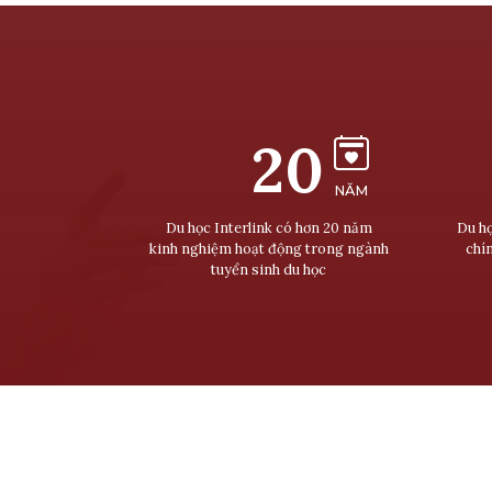
20
NĂM
Du học Interlink có hơn 20 năm
Du họ
kinh nghiệm hoạt động trong ngành
chí
tuyển sinh du học