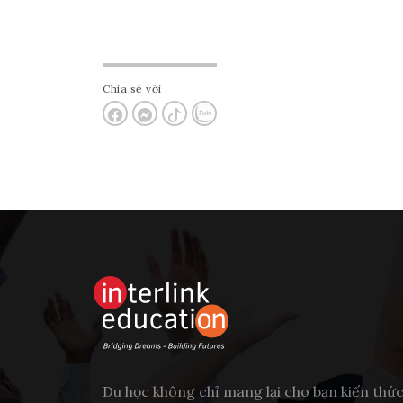
Chia sẻ với
Du học không chỉ mang lại cho bạn kiến thứ