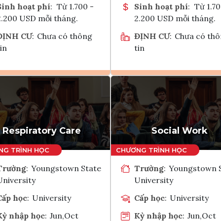
Sinh hoạt phí
:
Từ 1.700 -
Sinh hoạt phí
:
Từ 1.70
2.200 USD mỗi tháng.
2.200 USD mỗi tháng.
ĐỊNH CƯ
:
Chưa có thông
ĐỊNH CƯ
:
Chưa có th
in
tin
Ghi danh
Ghi danh
Tham vấn Interlink
Tham vấn Interlin
Respiratory Care
Social Work
Trường
:
Youngstown State
Trường
:
Youngstown 
University
University
Cấp học
:
University
Cấp học
:
University
Kỳ nhập học
:
Jun,Oct
Kỳ nhập học
:
Jun,Oct