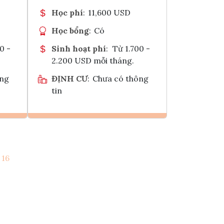
Học phí
:
11,600 USD
Học bổng
:
Có
0 -
Sinh hoạt phí
:
Từ 1.700 -
2.200 USD mỗi tháng.
ông
ĐỊNH CƯ
:
Chưa có thông
tin
Ghi danh
16
k
Tham vấn Interlink