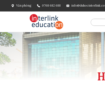
Văn phòng
0768 682 688
info@duhocinterlink.c
@include('frontend.layouts.schema-org', [ 'type' => 'Breadcru
url('/'), ], [ '@type' => 'ListItem', 'position' => 2, 'name' =
=> url()->current(), ], ], ], ])
H