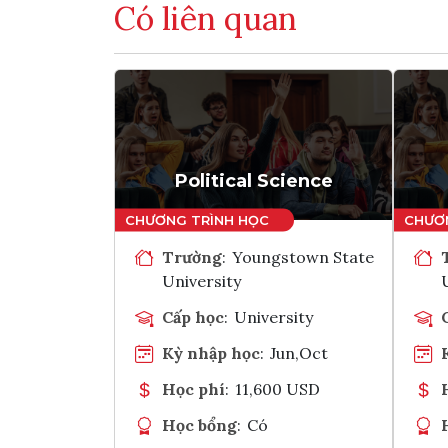
Có liên quan
Political Science
Trường
:
Youngstown State
University
Cấp học
:
University
Kỳ nhập học
:
Jun,Oct
Học phí
:
11,600 USD
Học bổng
:
Có