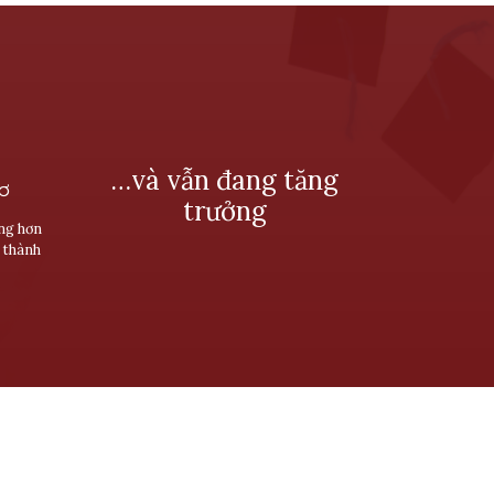
…và vẫn đang tăng
SƠ
trưởng
ùng hơn
 thành