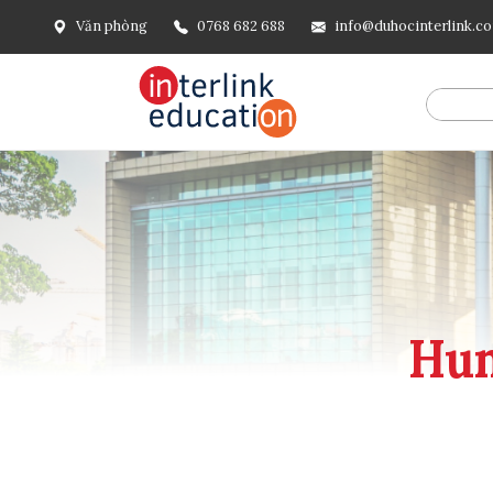
Văn phòng
0768 682 688
info@duhocinterlink.c
@include('frontend.layouts.schema-org', [ 'type' => 'Breadcru
url('/'), ], [ '@type' => 'ListItem', 'position' => 2, 'name' =
=> url()->current(), ], ], ], ])
Hum