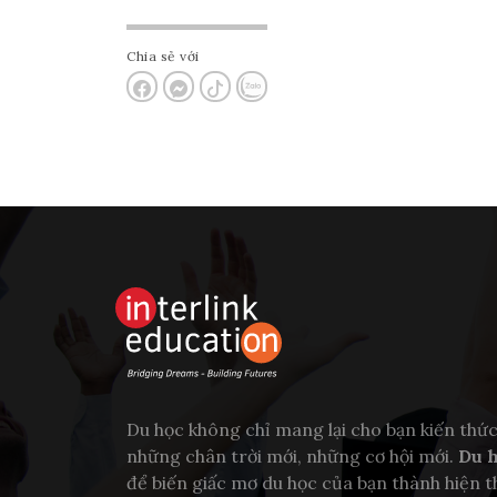
Chia sẻ với
Du học không chỉ mang lại cho bạn kiến thứ
những chân trời mới, những cơ hội mới.
Du h
để biến giấc mơ du học của bạn thành hiện t