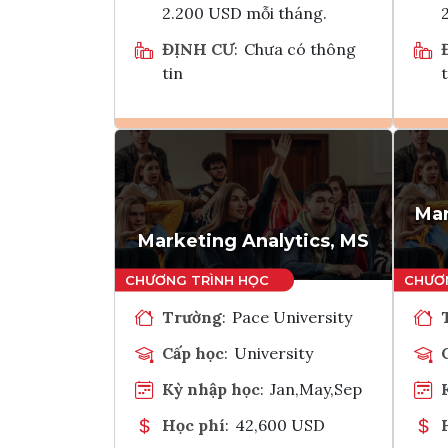
2.200 USD mỗi tháng.
ĐỊNH CƯ
:
Chưa có thông
tin
t
Ghi danh
Tham vấn Interlink
Ma
Marketing Analytics, MS
Trường
:
Pace University
Cấp học
:
University
Kỳ nhập học
:
Jan,May,Sep
Học phí
:
42,600 USD