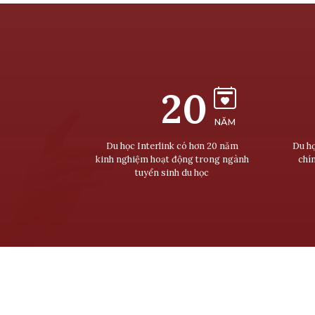
20
NĂM
Du học Interlink có hơn 20 năm
Du họ
kinh nghiệm hoạt động trong ngành
chí
tuyển sinh du học