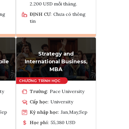
2.200 USD mỗi tháng.
ông
ĐỊNH CƯ
:
Chưa có thông
tin
Ghi danh
Strategy and
k
Tham vấn Interlink
bile
International Business,
MBA
ty
Trường
:
Pace University
Cấp học
:
University
Sep
Kỳ nhập học
:
Jan,May,Sep
Học phí
:
55,380 USD