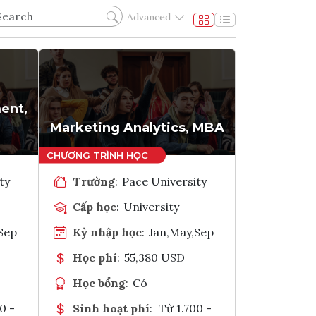
Advanced
ent,
Marketing Analytics, MBA
ty
Trường
:
Pace University
Cấp học
:
University
Sep
Kỳ nhập học
:
Jan,May,Sep
Học phí
:
55,380 USD
Học bổng
:
Có
0 -
Sinh hoạt phí
:
Từ 1.700 -