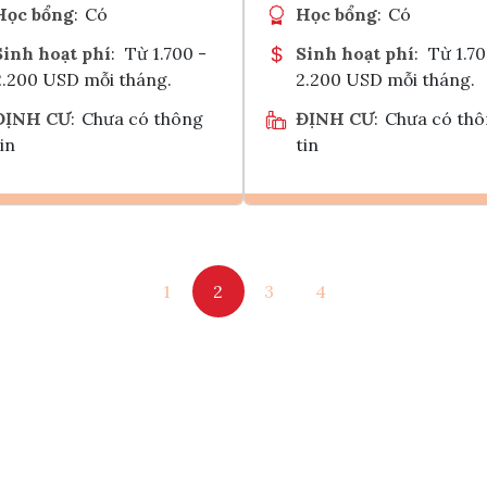
Học bổng
:
Có
Học bổng
:
Có
Sinh hoạt phí
:
Từ 1.700 -
Sinh hoạt phí
:
Từ 1.70
2.200 USD mỗi tháng.
2.200 USD mỗi tháng.
ĐỊNH CƯ
:
Chưa có thông
ĐỊNH CƯ
:
Chưa có th
in
tin
Ghi danh
Ghi danh
1
2
3
4
Tham vấn Interlink
Tham vấn Interlin