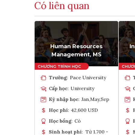
Có liên quan
Human Resources
I
Management, MS
Trường
:
Pace University
Cấp học
:
University
Kỳ nhập học
:
Jan,May,Sep
Học phí
:
42,600 USD
Học bổng
:
Có
Sinh hoạt phí
:
Từ 1.700 -