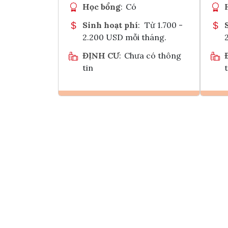
Học bổng
:
Có
Sinh hoạt phí
:
Từ 1.700 -
2.200 USD mỗi tháng.
ĐỊNH CƯ
:
Chưa có thông
tin
t
Ghi danh
Tham vấn Interlink