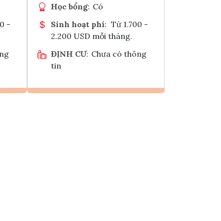
Học bổng
:
Có
0 -
Sinh hoạt phí
:
Từ 1.700 -
2.200 USD mỗi tháng.
ông
ĐỊNH CƯ
:
Chưa có thông
tin
Ghi danh
k
Tham vấn Interlink