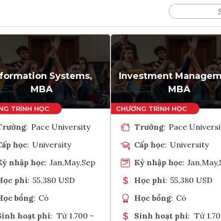
nformation Systems,
Investment Managem
MBA
MBA
Trường
:
Pace University
Trường
:
Pace Universi
Cấp học
:
University
Cấp học
:
University
Kỳ nhập học
:
Jan,May,Sep
Kỳ nhập học
:
Jan,May,
Học phí
:
55,380 USD
Học phí
:
55,380 USD
Học bổng
:
Có
Học bổng
:
Có
Sinh hoạt phí
:
Từ 1.700 -
Sinh hoạt phí
:
Từ 1.70