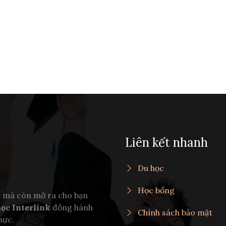
Liên kết nhanh
Du học
Học bổng
c mà còn mở ra cho bạn
ọc Interlink
đồng hành
Chính sách bảo mật
hực.