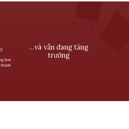
…và vẫn đang tăng
SƠ
trưởng
ùng hơn
 thành