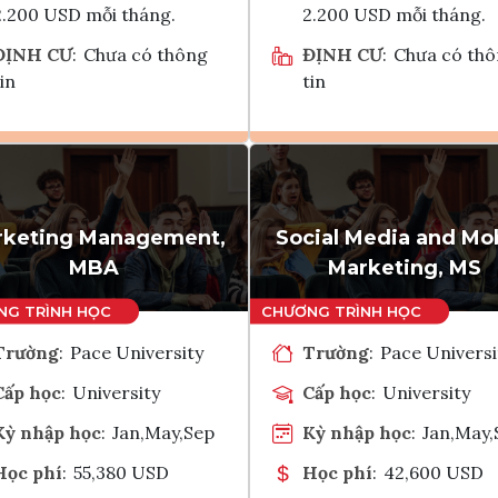
2.200 USD mỗi tháng.
2.200 USD mỗi tháng.
ĐỊNH CƯ
:
Chưa có thông
ĐỊNH CƯ
:
Chưa có th
in
tin
Ghi danh
Ghi danh
Tham vấn Interlink
Tham vấn Interlin
rketing Management,
Social Media and Mo
MBA
Marketing, MS
Trường
:
Pace University
Trường
:
Pace Universi
Cấp học
:
University
Cấp học
:
University
Kỳ nhập học
:
Jan,May,Sep
Kỳ nhập học
:
Jan,May,
Học phí
:
55,380 USD
Học phí
:
42,600 USD