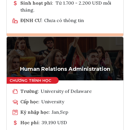
Sinh hoạt phí
:
Từ 1.700 - 2.200 USD mỗi
tháng.
ĐỊNH CƯ
:
Chưa có thông tin
Ghi danh
Tham vấn Interlink
Human Relations Administration
Trường
:
University of Delaware
Cấp học
:
University
Kỳ nhập học
:
Jan,Sep
Học phí
:
39,190 USD