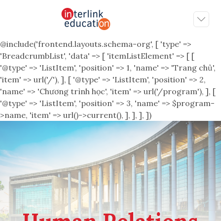
@include('frontend.layouts.schema-org', [ 'type' =>
'BreadcrumbList', 'data' => [ 'itemListElement' => [ [
'@type' => 'ListItem', 'position' => 1, 'name' => 'Trang chủ',
'item' => url('/'), ], [ '@type' => 'ListItem', 'position' => 2,
'name' => 'Chương trình học', 'item' => url('/program'), ], [
'@type' => 'ListItem', 'position' => 3, 'name' => $program-
>name, 'item' => url()->current(), ], ], ], ])