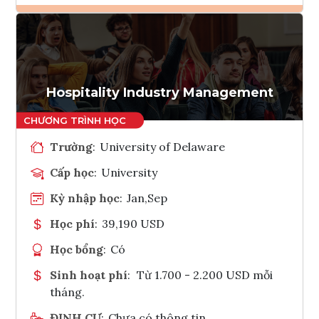
Ghi danh
Tham vấn Interlink
Hospitality Industry Management
Trường
:
University of Delaware
Cấp học
:
University
Kỳ nhập học
:
Jan,Sep
Học phí
:
39,190 USD
Học bổng
:
Có
Sinh hoạt phí
:
Từ 1.700 - 2.200 USD mỗi
tháng.
ĐỊNH CƯ
:
Chưa có thông tin