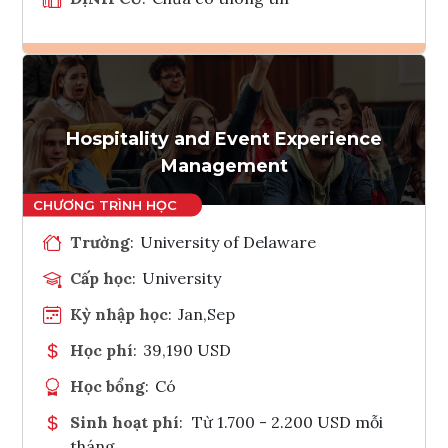
Ghi danh
Tham vấn Interlink
Hospitality and Event Experience
Management
Trường
:
University of Delaware
Cấp học
:
University
Kỳ nhập học
:
Jan,Sep
Học phí
:
39,190 USD
Học bổng
:
Có
Sinh hoạt phí
:
Từ 1.700 - 2.200 USD mỗi
tháng.