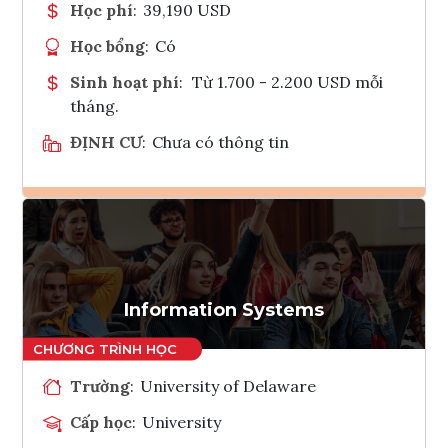
Học phí
:
39,190 USD
Học bổng
:
Có
Sinh hoạt phí
:
Từ 1.700 - 2.200 USD mỗi
tháng.
ĐỊNH CƯ
:
Chưa có thông tin
Ghi danh
Tham vấn Interlink
Information Systems
Trường
:
University of Delaware
Cấp học
:
University