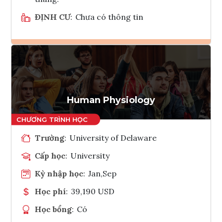
ĐỊNH CƯ
:
Chưa có thông tin
Ghi danh
Tham vấn Interlink
Human Physiology
Trường
:
University of Delaware
Cấp học
:
University
Kỳ nhập học
:
Jan,Sep
Học phí
:
39,190 USD
Học bổng
:
Có