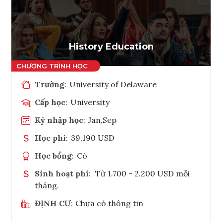
Ghi danh
Tham vấn Interlink
History Education
Trường
:
University of Delaware
Cấp học
:
University
Kỳ nhập học
:
Jan,Sep
Học phí
:
39,190 USD
Học bổng
:
Có
Sinh hoạt phí
:
Từ 1.700 - 2.200 USD mỗi
tháng.
ĐỊNH CƯ
:
Chưa có thông tin