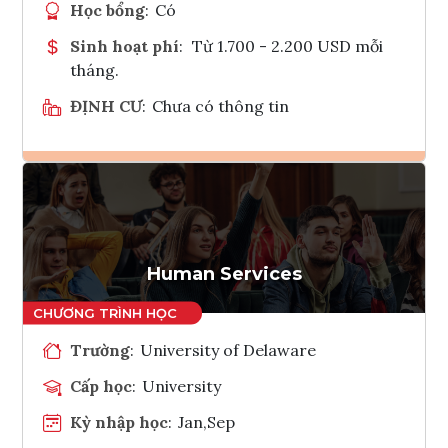
Học bổng
:
Có
Sinh hoạt phí
:
Từ 1.700 - 2.200 USD mỗi
tháng.
ĐỊNH CƯ
:
Chưa có thông tin
Ghi danh
Tham vấn Interlink
Human Services
Trường
:
University of Delaware
Cấp học
:
University
Kỳ nhập học
:
Jan,Sep