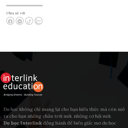
Chia sẻ với
Du học không chỉ mang lại cho bạn kiến thức mà còn mở
ra cho bạn những chân trời mới, những cơ hội mới.
Du học Interlink
đồng hành để biến giấc mơ du học