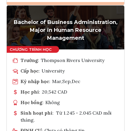
Ghi danh
Bachelor of Business Administration,
Tham vấn Interlink
Major in Human Resource
Management
Trường
:
Thompson Rivers University
Cấp học
:
University
Kỳ nhập học
:
Mar,Sep,Dec
Học phí
:
20,542 CAD
Học bổng
:
Không
Sinh hoạt phí
:
Từ 1.245 - 2.045 CAD mỗi
tháng.
ĐỊNH CƯ
:
Chưa có thông tin