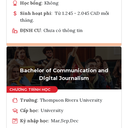
Học bổng
:
Không
Sinh hoạt phí
:
Từ 1.245 - 2.045 CAD mỗi
tháng.
ĐỊNH CƯ
:
Chưa có thông tin
Ghi danh
Tham vấn Interlink
Bachelor of Communication and
Digital Journalism
Trường
:
Thompson Rivers University
Cấp học
:
University
Kỳ nhập học
:
Mar,Sep,Dec