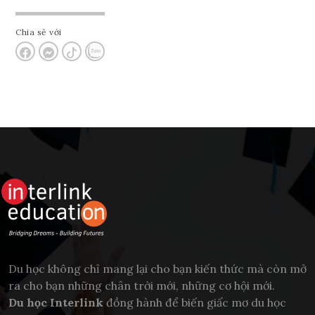
Chia sẻ với
Du học không chỉ mang lại cho bạn kiến thức mà còn mở
ra cho bạn những chân trời mới, những cơ hội mới.
Du học Interlink
đồng hành để biến giấc mơ du học