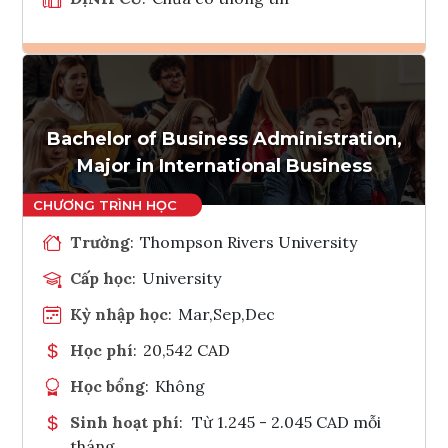
Ghi danh
Tham vấn Interlink
Bachelor of Business Administration,
Major in International Business
Trường
:
Thompson Rivers University
Cấp học
:
University
Kỳ nhập học
:
Mar,Sep,Dec
Học phí
:
20,542 CAD
Học bổng
:
Không
Sinh hoạt phí
:
Từ 1.245 - 2.045 CAD mỗi
tháng.