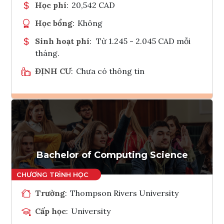
Học phí
:
20,542 CAD
Học bổng
:
Không
Sinh hoạt phí
:
Từ 1.245 - 2.045 CAD mỗi
tháng.
ĐỊNH CƯ
:
Chưa có thông tin
Ghi danh
Tham vấn Interlink
Bachelor of Computing Science
Trường
:
Thompson Rivers University
Cấp học
:
University