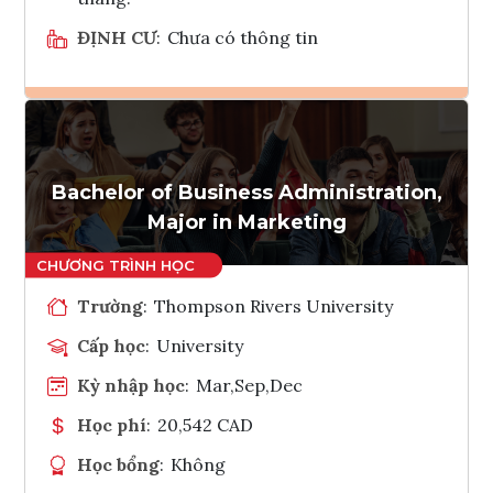
ĐỊNH CƯ
:
Chưa có thông tin
Ghi danh
Tham vấn Interlink
Bachelor of Business Administration,
Major in Marketing
Trường
:
Thompson Rivers University
Cấp học
:
University
Kỳ nhập học
:
Mar,Sep,Dec
Học phí
:
20,542 CAD
Học bổng
:
Không