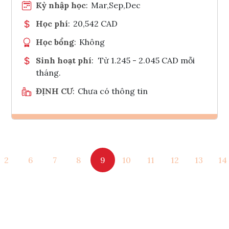
Kỳ nhập học
:
Mar,Sep,Dec
Học phí
:
20,542 CAD
Học bổng
:
Không
Sinh hoạt phí
:
Từ 1.245 - 2.045 CAD mỗi
tháng.
ĐỊNH CƯ
:
Chưa có thông tin
Ghi danh
2
6
7
8
9
10
11
12
13
14
Tham vấn Interlink