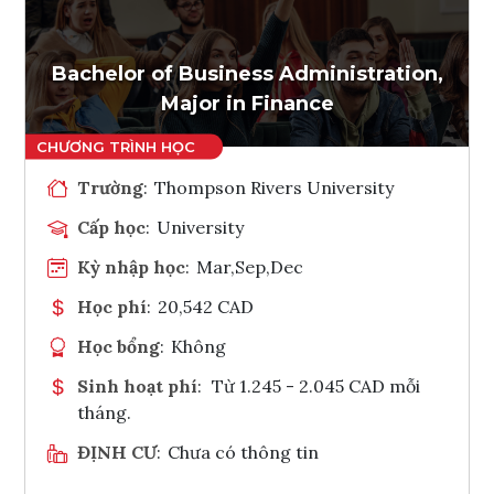
Ghi danh
Tham vấn Interlink
Bachelor of Business Administration,
Major in Finance
Trường
:
Thompson Rivers University
Cấp học
:
University
Kỳ nhập học
:
Mar,Sep,Dec
Học phí
:
20,542 CAD
Học bổng
:
Không
Sinh hoạt phí
:
Từ 1.245 - 2.045 CAD mỗi
tháng.
ĐỊNH CƯ
:
Chưa có thông tin