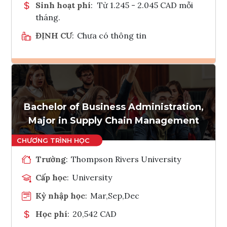
Sinh hoạt phí
:
Từ 1.245 - 2.045 CAD mỗi
tháng.
ĐỊNH CƯ
:
Chưa có thông tin
Ghi danh
Tham vấn Interlink
Bachelor of Business Administration,
Major in Supply Chain Management
Trường
:
Thompson Rivers University
Cấp học
:
University
Kỳ nhập học
:
Mar,Sep,Dec
Học phí
:
20,542 CAD