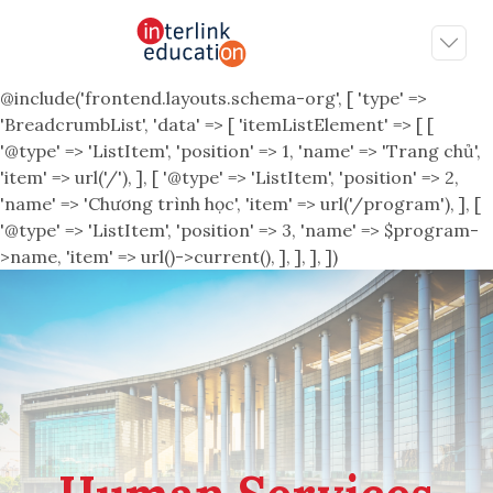
@include('frontend.layouts.schema-org', [ 'type' =>
'BreadcrumbList', 'data' => [ 'itemListElement' => [ [
'@type' => 'ListItem', 'position' => 1, 'name' => 'Trang chủ',
'item' => url('/'), ], [ '@type' => 'ListItem', 'position' => 2,
'name' => 'Chương trình học', 'item' => url('/program'), ], [
'@type' => 'ListItem', 'position' => 3, 'name' => $program-
>name, 'item' => url()->current(), ], ], ], ])