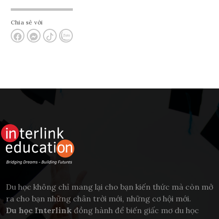
Chia sẻ với
Du học không chỉ mang lại cho bạn kiến thức mà còn mở
ra cho bạn những chân trời mới, những cơ hội mới.
Du học Interlink
đồng hành để biến giấc mơ du học