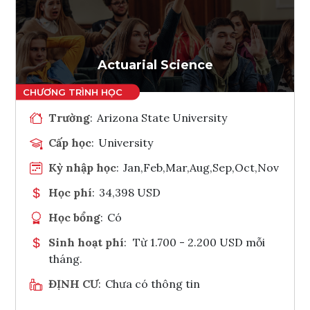
Ghi danh
Tham vấn Interlink
Actuarial Science
Trường
:
Arizona State University
Cấp học
:
University
Kỳ nhập học
:
Jan,Feb,Mar,Aug,Sep,Oct,Nov
Học phí
:
34,398 USD
Học bổng
:
Có
Sinh hoạt phí
:
Từ 1.700 - 2.200 USD mỗi
tháng.
ĐỊNH CƯ
:
Chưa có thông tin