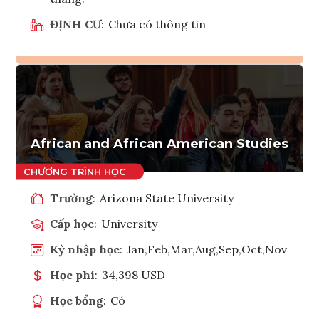
ĐỊNH CƯ
:
Chưa có thông tin
Ghi danh
Tham vấn Interlink
African and African American Studies
Trường
:
Arizona State University
Cấp học
:
University
Kỳ nhập học
:
Jan,Feb,Mar,Aug,Sep,Oct,Nov
Học phí
:
34,398 USD
Học bổng
:
Có