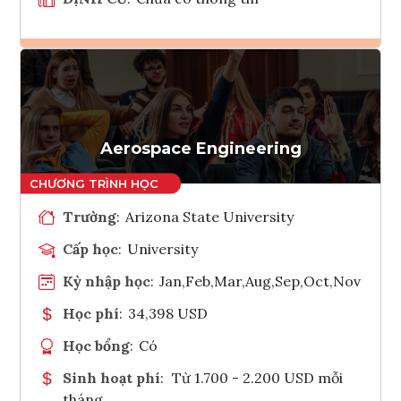
Ghi danh
Tham vấn Interlink
Aerospace Engineering
Trường
:
Arizona State University
Cấp học
:
University
Kỳ nhập học
:
Jan,Feb,Mar,Aug,Sep,Oct,Nov
Học phí
:
34,398 USD
Học bổng
:
Có
Sinh hoạt phí
:
Từ 1.700 - 2.200 USD mỗi
tháng.