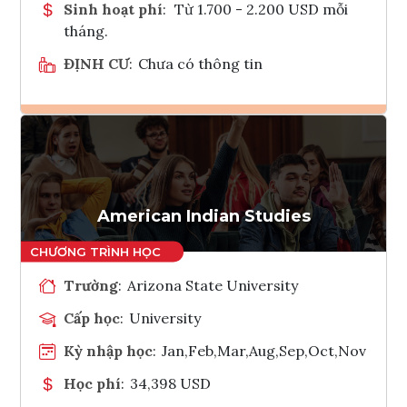
Sinh hoạt phí
:
Từ 1.700 - 2.200 USD mỗi
tháng.
ĐỊNH CƯ
:
Chưa có thông tin
Ghi danh
Tham vấn Interlink
American Indian Studies
Trường
:
Arizona State University
Cấp học
:
University
Kỳ nhập học
:
Jan,Feb,Mar,Aug,Sep,Oct,Nov
Học phí
:
34,398 USD