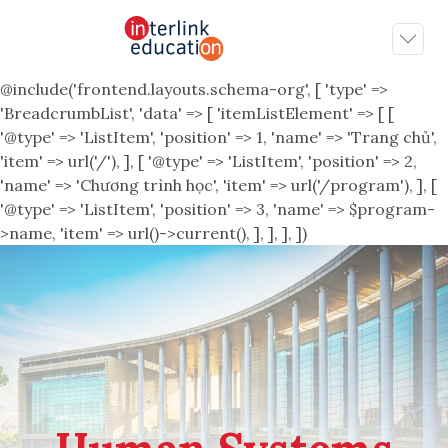
@include('frontend.layouts.schema-org', [ 'type' =>
'BreadcrumbList', 'data' => [ 'itemListElement' => [ [
'@type' => 'ListItem', 'position' => 1, 'name' => 'Trang chủ',
'item' => url('/'), ], [ '@type' => 'ListItem', 'position' => 2,
'name' => 'Chương trình học', 'item' => url('/program'), ], [
'@type' => 'ListItem', 'position' => 3, 'name' => $program-
>name, 'item' => url()->current(), ], ], ], ])