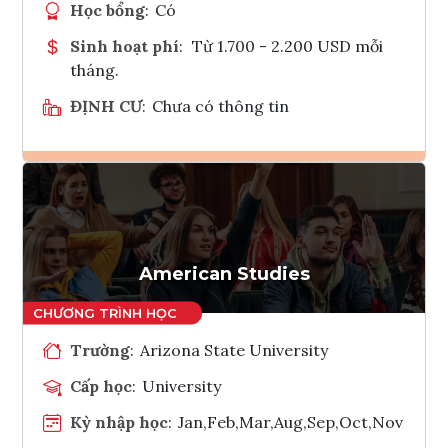
Học bổng
:
Có
Sinh hoạt phí
:
Từ 1.700 - 2.200 USD mỗi
tháng.
ĐỊNH CƯ
:
Chưa có thông tin
Ghi danh
Tham vấn Interlink
American Studies
Trường
:
Arizona State University
Cấp học
:
University
Kỳ nhập học
:
Jan,Feb,Mar,Aug,Sep,Oct,Nov