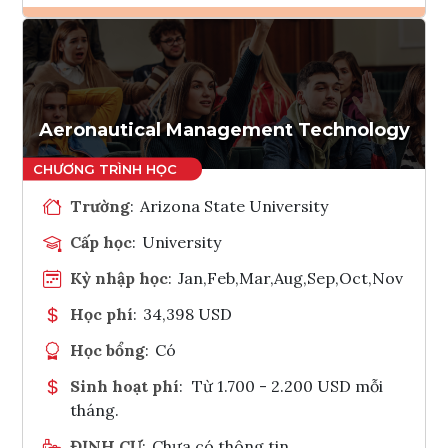
Ghi danh
Tham vấn Interlink
Aeronautical Management Technology
Trường
:
Arizona State University
Cấp học
:
University
Kỳ nhập học
:
Jan,Feb,Mar,Aug,Sep,Oct,Nov
Học phí
:
34,398 USD
Học bổng
:
Có
Sinh hoạt phí
:
Từ 1.700 - 2.200 USD mỗi
tháng.
ĐỊNH CƯ
:
Chưa có thông tin