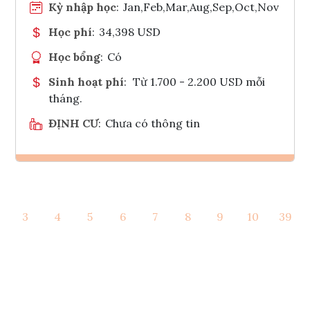
Kỳ nhập học
:
Jan,Feb,Mar,Aug,Sep,Oct,Nov
Học phí
:
34,398 USD
Học bổng
:
Có
Sinh hoạt phí
:
Từ 1.700 - 2.200 USD mỗi
tháng.
ĐỊNH CƯ
:
Chưa có thông tin
Ghi danh
3
4
5
6
7
8
9
10
39
Tham vấn Interlink