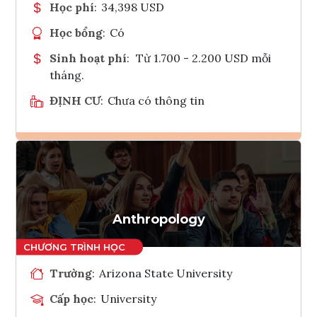
Học phí
:
34,398 USD
Học bổng
:
Có
Sinh hoạt phí
:
Từ 1.700 - 2.200 USD mỗi
tháng.
ĐỊNH CƯ
:
Chưa có thông tin
Ghi danh
Tham vấn Interlink
Anthropology
Trường
:
Arizona State University
Cấp học
:
University