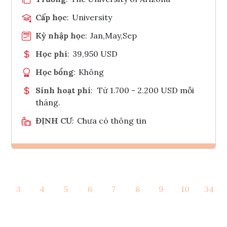
Cấp học
:
University
Kỳ nhập học
:
Jan,May,Sep
Học phí
:
39,950 USD
Học bổng
:
Không
Sinh hoạt phí
:
Từ 1.700 - 2.200 USD mỗi
tháng.
ĐỊNH CƯ
:
Chưa có thông tin
Ghi danh
3
4
5
6
7
8
9
10
34
Tham vấn Interlink