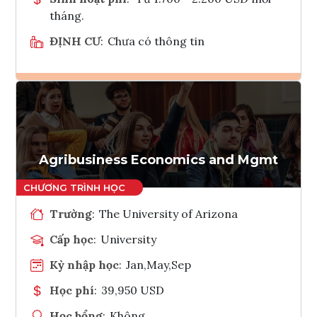
tháng.
ĐỊNH CƯ
:
Chưa có thông tin
Ghi danh
Tham vấn Interlink
Agribusiness Economics and Mgmt
Trường
:
The University of Arizona
Cấp học
:
University
Kỳ nhập học
:
Jan,May,Sep
Học phí
:
39,950 USD
Học bổng
:
Không