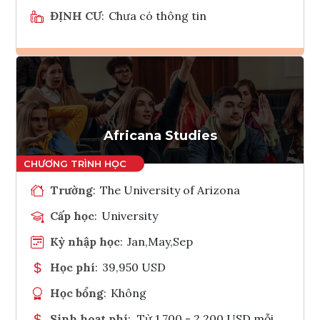
ĐỊNH CƯ
:
Chưa có thông tin
Ghi danh
Tham vấn Interlink
Africana Studies
Trường
:
The University of Arizona
Cấp học
:
University
Kỳ nhập học
:
Jan,May,Sep
Học phí
:
39,950 USD
Học bổng
:
Không
Sinh hoạt phí
:
Từ 1.700 - 2.200 USD mỗi