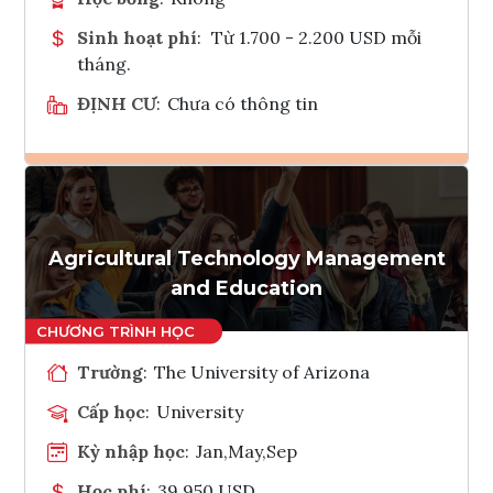
Sinh hoạt phí
:
Từ 1.700 - 2.200 USD mỗi
tháng.
ĐỊNH CƯ
:
Chưa có thông tin
Ghi danh
Tham vấn Interlink
Agricultural Technology Management
and Education
Trường
:
The University of Arizona
Cấp học
:
University
Kỳ nhập học
:
Jan,May,Sep
Học phí
:
39,950 USD