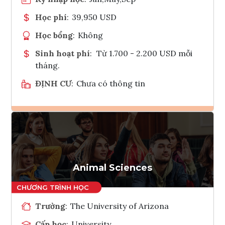
Học phí
:
39,950 USD
Học bổng
:
Không
Sinh hoạt phí
:
Từ 1.700 - 2.200 USD mỗi
tháng.
ĐỊNH CƯ
:
Chưa có thông tin
Ghi danh
Tham vấn Interlink
Animal Sciences
Trường
:
The University of Arizona
Cấp học
:
University