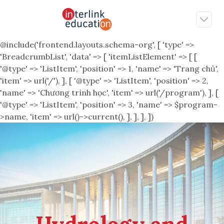
@include('frontend.layouts.schema-org', [ 'type' =>
'BreadcrumbList', 'data' => [ 'itemListElement' => [ [
'@type' => 'ListItem', 'position' => 1, 'name' => 'Trang chủ',
'item' => url('/'), ], [ '@type' => 'ListItem', 'position' => 2,
'name' => 'Chương trình học', 'item' => url('/program'), ], [
'@type' => 'ListItem', 'position' => 3, 'name' => $program-
>name, 'item' => url()->current(), ], ], ], ])