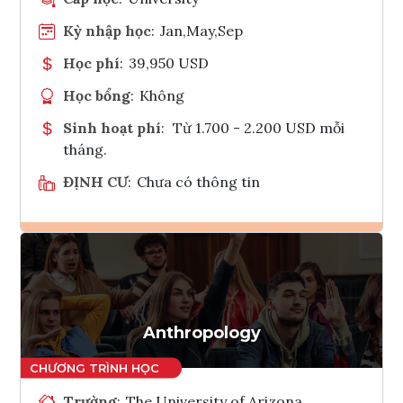
Kỳ nhập học
:
Jan,May,Sep
Học phí
:
39,950 USD
Học bổng
:
Không
Sinh hoạt phí
:
Từ 1.700 - 2.200 USD mỗi
tháng.
ĐỊNH CƯ
:
Chưa có thông tin
Ghi danh
Tham vấn Interlink
Anthropology
Trường
:
The University of Arizona