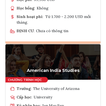
Học bổng
:
Không
Sinh hoạt phí
:
Từ 1.700 - 2.200 USD mỗi
tháng.
ĐỊNH CƯ
:
Chưa có thông tin
Ghi danh
Tham vấn Interlink
American India Studies
Trường
:
The University of Arizona
Cấp học
:
University
Kỳ nhập học
:
Jan,May,Sep