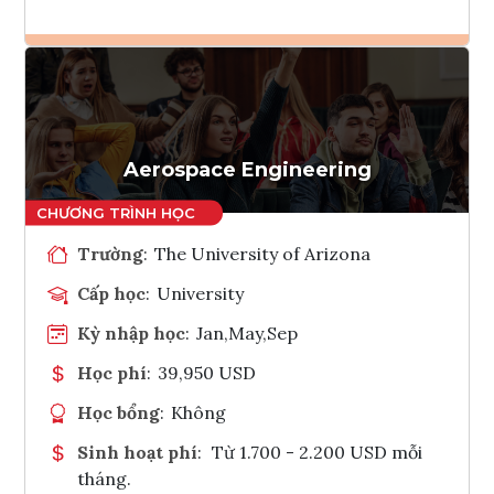
Ghi danh
Tham vấn Interlink
Aerospace Engineering
Trường
:
The University of Arizona
Cấp học
:
University
Kỳ nhập học
:
Jan,May,Sep
Học phí
:
39,950 USD
Học bổng
:
Không
Sinh hoạt phí
:
Từ 1.700 - 2.200 USD mỗi
tháng.