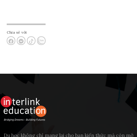
Chia sẻ với
Du học không chỉ mang lại cho bạn kiến thức mà còn mở