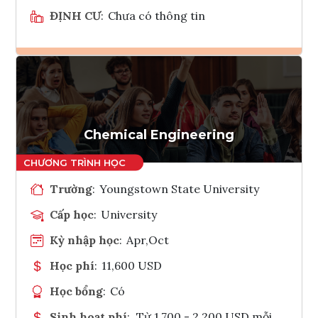
ĐỊNH CƯ
:
Chưa có thông tin
Ghi danh
Tham vấn Interlink
Chemical Engineering
Trường
:
Youngstown State University
Cấp học
:
University
Kỳ nhập học
:
Apr,Oct
Học phí
:
11,600 USD
Học bổng
:
Có
Sinh hoạt phí
:
Từ 1.700 - 2.200 USD mỗi