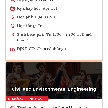
Kỳ nhập học
:
Apr,Oct
Học phí
:
11,600 USD
Học bổng
:
Có
Sinh hoạt phí
:
Từ 1.700 - 2.200 USD mỗi
tháng.
ĐỊNH CƯ
:
Chưa có thông tin
Ghi danh
Tham vấn Interlink
Civil and Environmental Engineering
Trường
:
Youngstown State University