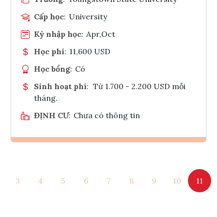
Cấp học
:
University
Kỳ nhập học
:
Apr,Oct
Học phí
:
11,600 USD
Học bổng
:
Có
Sinh hoạt phí
:
Từ 1.700 - 2.200 USD mỗi
tháng.
ĐỊNH CƯ
:
Chưa có thông tin
Ghi danh
3
4
5
6
7
8
9
10
11
Tham vấn Interlink