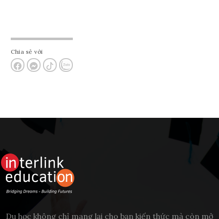
Chia sẻ với
Du học không chỉ mang lại cho bạn kiến thức mà còn mở