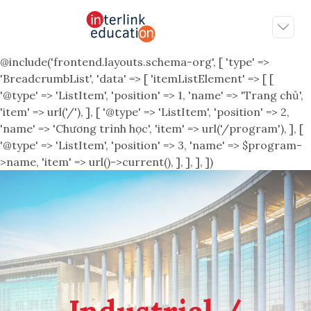
@include('frontend.layouts.schema-org', [ 'type' =>
'BreadcrumbList', 'data' => [ 'itemListElement' => [ [
'@type' => 'ListItem', 'position' => 1, 'name' => 'Trang chủ',
'item' => url('/'), ], [ '@type' => 'ListItem', 'position' => 2,
'name' => 'Chương trình học', 'item' => url('/program'), ], [
'@type' => 'ListItem', 'position' => 3, 'name' => $program-
>name, 'item' => url()->current(), ], ], ], ])