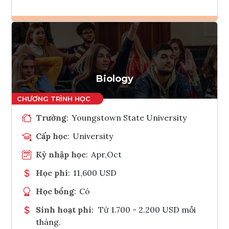
Ghi danh
Tham vấn Interlink
Biology
Trường
:
Youngstown State University
Cấp học
:
University
Kỳ nhập học
:
Apr,Oct
Học phí
:
11,600 USD
Học bổng
:
Có
Sinh hoạt phí
:
Từ 1.700 - 2.200 USD mỗi
tháng.