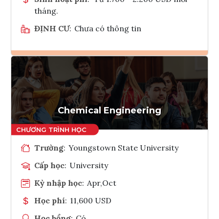
tháng.
ĐỊNH CƯ
:
Chưa có thông tin
Ghi danh
Tham vấn Interlink
Chemical Engineering
Trường
:
Youngstown State University
Cấp học
:
University
Kỳ nhập học
:
Apr,Oct
Học phí
:
11,600 USD
Học bổng
:
Có