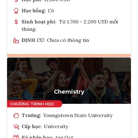
Học bổng
:
Có
Sinh hoạt phí
:
Từ 1.700 - 2.200 USD mỗi
tháng.
ĐỊNH CƯ
:
Chưa có thông tin
Ghi danh
Tham vấn Interlink
Chemistry
Trường
:
Youngstown State University
Cấp học
:
University
Kỳ nhập học
:
Apr,Oct