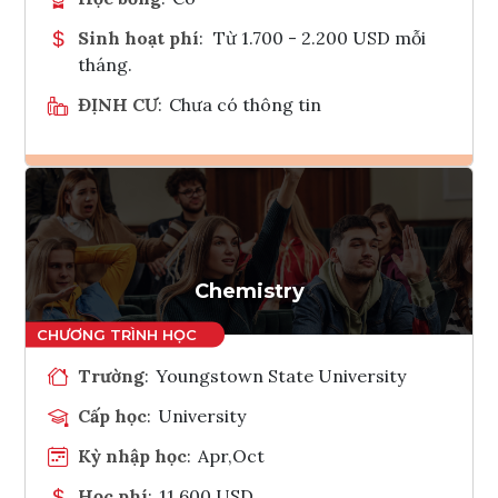
Sinh hoạt phí
:
Từ 1.700 - 2.200 USD mỗi
tháng.
ĐỊNH CƯ
:
Chưa có thông tin
Ghi danh
Tham vấn Interlink
Chemistry
Trường
:
Youngstown State University
Cấp học
:
University
Kỳ nhập học
:
Apr,Oct
Học phí
:
11,600 USD