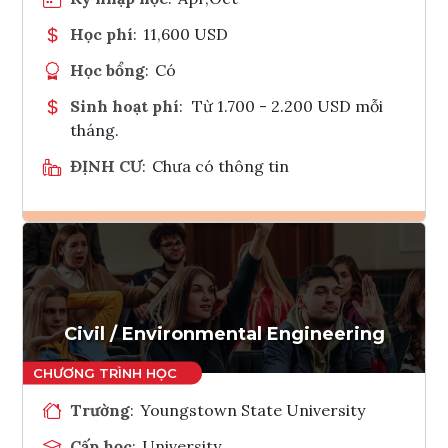
Học phí
:
11,600 USD
Học bổng
:
Có
Sinh hoạt phí
:
Từ 1.700 - 2.200 USD mỗi
tháng.
ĐỊNH CƯ
:
Chưa có thông tin
Ghi danh
Tham vấn Interlink
Civil / Environmental Engineering
Trường
:
Youngstown State University
Cấp học
:
University