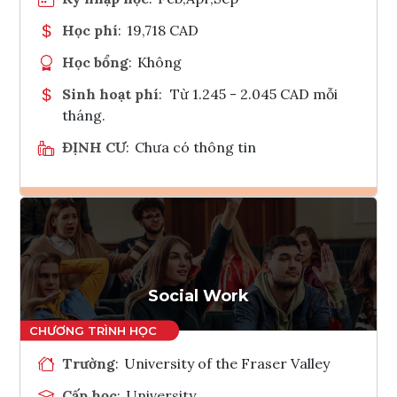
Học phí
:
19,718 CAD
Học bổng
:
Không
Sinh hoạt phí
:
Từ 1.245 - 2.045 CAD mỗi
tháng.
ĐỊNH CƯ
:
Chưa có thông tin
Ghi danh
Tham vấn Interlink
Social Work
Trường
:
University of the Fraser Valley
Cấp học
:
University