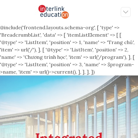
@include('frontend.layouts.schema-org', [ 'type' =>
'BreadcrumbList', 'data' => [ 'itemListElement' => [ [
'@type' => 'ListItem', 'position' => 1, 'name' => 'Trang chủ',
'item' => url('/'), ], [ '@type' => 'ListItem', 'position' => 2,
'name' => 'Chương trình học', 'item' => url('/program'), ], [
'@type' => 'ListItem', 'position' => 3, 'name' => $program-
>name, 'item' => url()->current(), ], ], ], ])