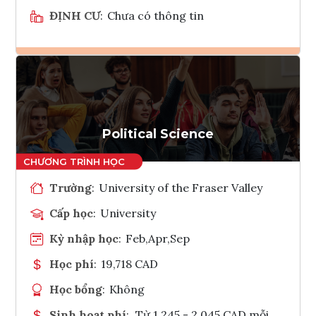
ĐỊNH CƯ
:
Chưa có thông tin
Ghi danh
Tham vấn Interlink
Political Science
Trường
:
University of the Fraser Valley
Cấp học
:
University
Kỳ nhập học
:
Feb,Apr,Sep
Học phí
:
19,718 CAD
Học bổng
:
Không
Sinh hoạt phí
:
Từ 1.245 - 2.045 CAD mỗi