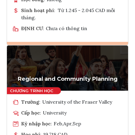
Sinh hoạt phí
:
Từ 1.245 - 2.045 CAD mỗi
tháng.
ĐỊNH CƯ
:
Chưa có thông tin
Ghi danh
Tham vấn Interlink
Regional and Community Planning
Trường
:
University of the Fraser Valley
Cấp học
:
University
Kỳ nhập học
:
Feb,Apr,Sep
Học phí
:
19,718 CAD