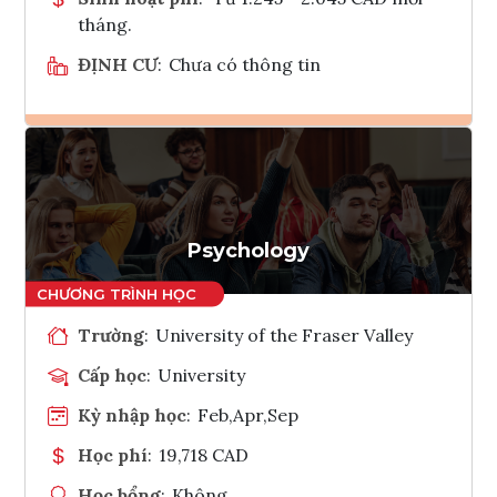
tháng.
ĐỊNH CƯ
:
Chưa có thông tin
Ghi danh
Tham vấn Interlink
Psychology
Trường
:
University of the Fraser Valley
Cấp học
:
University
Kỳ nhập học
:
Feb,Apr,Sep
Học phí
:
19,718 CAD
Học bổng
:
Không