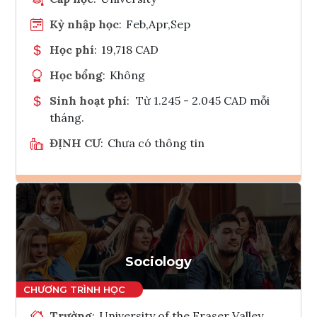
Kỳ nhập học
:
Feb,Apr,Sep
Học phí
:
19,718 CAD
Học bổng
:
Không
Sinh hoạt phí
:
Từ 1.245 - 2.045 CAD mỗi
tháng.
ĐỊNH CƯ
:
Chưa có thông tin
Ghi danh
Tham vấn Interlink
Sociology
Trường
:
University of the Fraser Valley