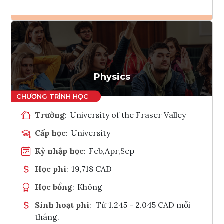
Ghi danh
Tham vấn Interlink
Physics
Trường
:
University of the Fraser Valley
Cấp học
:
University
Kỳ nhập học
:
Feb,Apr,Sep
Học phí
:
19,718 CAD
Học bổng
:
Không
Sinh hoạt phí
:
Từ 1.245 - 2.045 CAD mỗi
tháng.