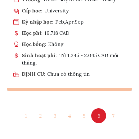
Cấp học
:
University
Kỳ nhập học
:
Feb,Apr,Sep
Học phí
:
19,718 CAD
Học bổng
:
Không
Sinh hoạt phí
:
Từ 1.245 - 2.045 CAD mỗi
tháng.
ĐỊNH CƯ
:
Chưa có thông tin
Ghi danh
1
2
3
4
5
6
7
Tham vấn Interlink