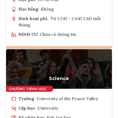
Học bổng
:
Không
Sinh hoạt phí
:
Từ 1.245 - 2.045 CAD mỗi
tháng.
ĐỊNH CƯ
:
Chưa có thông tin
Ghi danh
Tham vấn Interlink
Science
Trường
:
University of the Fraser Valley
Cấp học
:
University
Kỳ nhập học
:
Feb,Apr,Sep