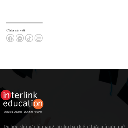
Chia sẻ với
Du học không chỉ mang lại cho bạn kiến thức mà còn mở