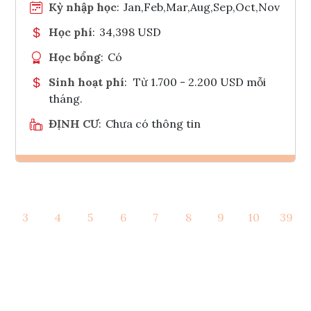
Kỳ nhập học
:
Jan,Feb,Mar,Aug,Sep,Oct,Nov
Học phí
:
34,398 USD
Học bổng
:
Có
Sinh hoạt phí
:
Từ 1.700 - 2.200 USD mỗi
tháng.
ĐỊNH CƯ
:
Chưa có thông tin
Ghi danh
3
4
5
6
7
8
9
10
39
Tham vấn Interlink