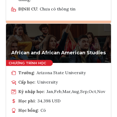
ĐỊNH CƯ
:
Chưa có thông tin
Ghi danh
Tham vấn Interlink
African and African American Studies
Trường
:
Arizona State University
Cấp học
:
University
Kỳ nhập học
:
Jan,Feb,Mar,Aug,Sep,Oct,Nov
Học phí
:
34,398 USD
Học bổng
:
Có