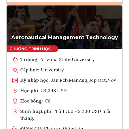
Ghi danh
Tham vấn Interlink
Aeronautical Management Technology
Trường
:
Arizona State University
Cấp học
:
University
Kỳ nhập học
:
Jan,Feb,Mar,Aug,Sep,Oct,Nov
Học phí
:
34,398 USD
Học bổng
:
Có
Sinh hoạt phí
:
Từ 1.700 - 2.200 USD mỗi
tháng.
ĐỊNH CƯ
:
Chưa có thông tin