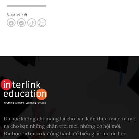
Chia sẻ với
Du học không chỉ mang lại cho bạn kiến thức mà còn mở
ra cho bạn những chân trời mới, những cơ hội mới.
Du học Interlink
đồng hành để biến giấc mơ du học