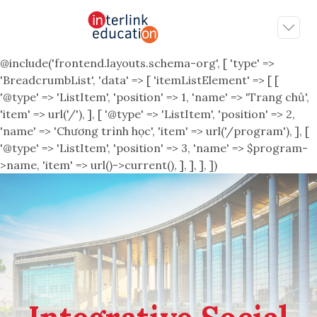
@include('frontend.layouts.schema-org', [ 'type' =>
'BreadcrumbList', 'data' => [ 'itemListElement' => [ [
'@type' => 'ListItem', 'position' => 1, 'name' => 'Trang chủ',
'item' => url('/'), ], [ '@type' => 'ListItem', 'position' => 2,
'name' => 'Chương trình học', 'item' => url('/program'), ], [
'@type' => 'ListItem', 'position' => 3, 'name' => $program-
>name, 'item' => url()->current(), ], ], ], ])