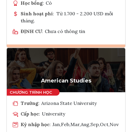
Học bổng
:
Có
Sinh hoạt phí
:
Từ 1.700 - 2.200 USD mỗi
tháng.
ĐỊNH CƯ
:
Chưa có thông tin
Ghi danh
Tham vấn Interlink
American Studies
Trường
:
Arizona State University
Cấp học
:
University
Kỳ nhập học
:
Jan,Feb,Mar,Aug,Sep,Oct,Nov