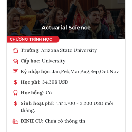
Ghi danh
Tham vấn Interlink
Actuarial Science
Trường
:
Arizona State University
Cấp học
:
University
Kỳ nhập học
:
Jan,Feb,Mar,Aug,Sep,Oct,Nov
Học phí
:
34,398 USD
Học bổng
:
Có
Sinh hoạt phí
:
Từ 1.700 - 2.200 USD mỗi
tháng.
ĐỊNH CƯ
:
Chưa có thông tin