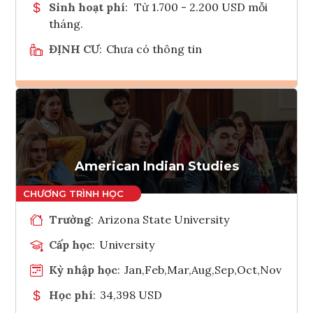
Sinh hoạt phí
:
Từ 1.700 - 2.200 USD mỗi
tháng.
ĐỊNH CƯ
:
Chưa có thông tin
Ghi danh
Tham vấn Interlink
American Indian Studies
Trường
:
Arizona State University
Cấp học
:
University
Kỳ nhập học
:
Jan,Feb,Mar,Aug,Sep,Oct,Nov
Học phí
:
34,398 USD