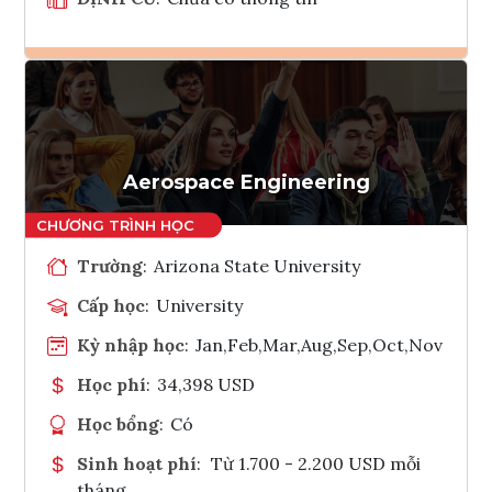
Ghi danh
Tham vấn Interlink
Aerospace Engineering
Trường
:
Arizona State University
Cấp học
:
University
Kỳ nhập học
:
Jan,Feb,Mar,Aug,Sep,Oct,Nov
Học phí
:
34,398 USD
Học bổng
:
Có
Sinh hoạt phí
:
Từ 1.700 - 2.200 USD mỗi
tháng.