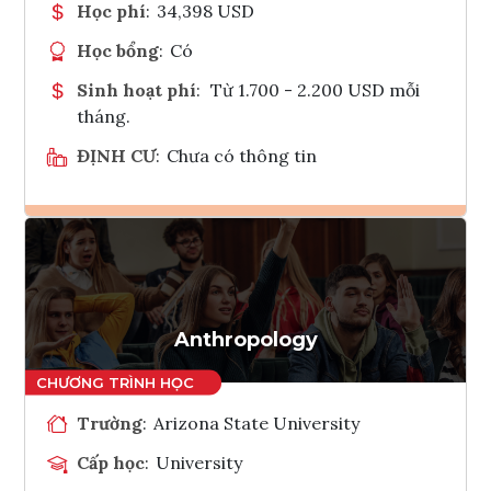
Học phí
:
34,398 USD
Học bổng
:
Có
Sinh hoạt phí
:
Từ 1.700 - 2.200 USD mỗi
tháng.
ĐỊNH CƯ
:
Chưa có thông tin
Ghi danh
Tham vấn Interlink
Anthropology
Trường
:
Arizona State University
Cấp học
:
University