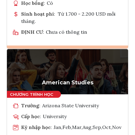
Học bổng
:
Có
Sinh hoạt phí
:
Từ 1.700 - 2.200 USD mỗi
tháng.
ĐỊNH CƯ
:
Chưa có thông tin
Ghi danh
Tham vấn Interlink
American Studies
Trường
:
Arizona State University
Cấp học
:
University
Kỳ nhập học
:
Jan,Feb,Mar,Aug,Sep,Oct,Nov