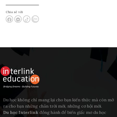
Chia sẻ với
Du học không chỉ mang lại cho bạn kiến thức mà còn mở
ra cho bạn những chân trời mới, những cơ hội mới.
Du học Interlink
đồng hành để biến giấc mơ du học