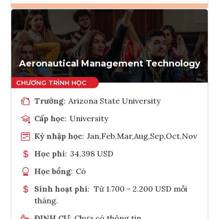
Ghi danh
Tham vấn Interlink
Aeronautical Management Technology
Trường
:
Arizona State University
Cấp học
:
University
Kỳ nhập học
:
Jan,Feb,Mar,Aug,Sep,Oct,Nov
Học phí
:
34,398 USD
Học bổng
:
Có
Sinh hoạt phí
:
Từ 1.700 - 2.200 USD mỗi
tháng.
ĐỊNH CƯ
:
Chưa có thông tin