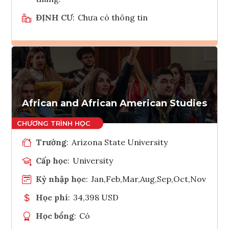
ĐỊNH CƯ
:
Chưa có thông tin
Ghi danh
Tham vấn Interlink
African and African American Studies
Trường
:
Arizona State University
Cấp học
:
University
Kỳ nhập học
:
Jan,Feb,Mar,Aug,Sep,Oct,Nov
Học phí
:
34,398 USD
Học bổng
:
Có