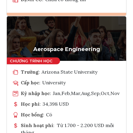
Ghi danh
Tham vấn Interlink
Aerospace Engineering
Trường
:
Arizona State University
Cấp học
:
University
Kỳ nhập học
:
Jan,Feb,Mar,Aug,Sep,Oct,Nov
Học phí
:
34,398 USD
Học bổng
:
Có
Sinh hoạt phí
:
Từ 1.700 - 2.200 USD mỗi
tháng.