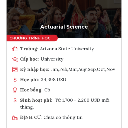
Ghi danh
Tham vấn Interlink
Actuarial Science
Trường
:
Arizona State University
Cấp học
:
University
Kỳ nhập học
:
Jan,Feb,Mar,Aug,Sep,Oct,Nov
Học phí
:
34,398 USD
Học bổng
:
Có
Sinh hoạt phí
:
Từ 1.700 - 2.200 USD mỗi
tháng.
ĐỊNH CƯ
:
Chưa có thông tin