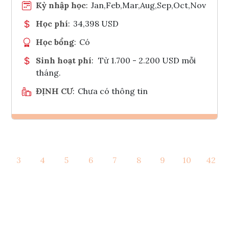
Kỳ nhập học
:
Jan,Feb,Mar,Aug,Sep,Oct,Nov
Học phí
:
34,398 USD
Học bổng
:
Có
Sinh hoạt phí
:
Từ 1.700 - 2.200 USD mỗi
tháng.
ĐỊNH CƯ
:
Chưa có thông tin
Ghi danh
3
4
5
6
7
8
9
10
42
Tham vấn Interlink