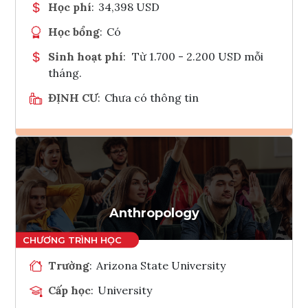
Học phí
:
34,398 USD
Học bổng
:
Có
Sinh hoạt phí
:
Từ 1.700 - 2.200 USD mỗi
tháng.
ĐỊNH CƯ
:
Chưa có thông tin
Ghi danh
Tham vấn Interlink
Anthropology
Trường
:
Arizona State University
Cấp học
:
University