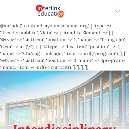
@include('frontend.layouts.schema-org', [ 'type' =>
'BreadcrumbList', 'data' => [ 'itemListElement' => [ [
'@type' => 'ListItem', 'position' => 1, 'name' => 'Trang chủ',
'item' => url('/'), ], [ '@type' => 'ListItem', 'position' => 2,
'name' => 'Chương trình học', 'item' => url('/program'), ], [
'@type' => 'ListItem', 'position' => 3, 'name' => $program-
>name, 'item' => url()->current(), ], ], ], ])