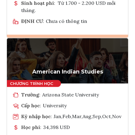
Sinh hoạt phí
:
Từ 1.700 - 2.200 USD mỗi
tháng.
ĐỊNH CƯ
:
Chưa có thông tin
Ghi danh
Tham vấn Interlink
American Indian Studies
Trường
:
Arizona State University
Cấp học
:
University
Kỳ nhập học
:
Jan,Feb,Mar,Aug,Sep,Oct,Nov
Học phí
:
34,398 USD