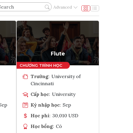
Advanced
Flute
Trường
:
University of
Cincinnati
Cấp học
:
University
Sep
Kỳ nhập học
:
Sep
Học phí
:
30,010 USD
Học bổng
:
Có