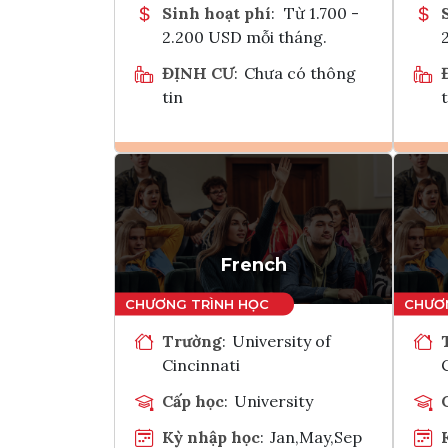
Sinh hoạt phí
:
Từ 1.700 -
2.200 USD mỗi tháng.
ĐỊNH CƯ
:
Chưa có thông
tin
t
Ghi danh
Tham vấn Interlink
French
Trường
:
University of
Cincinnati
Cấp học
:
University
Kỳ nhập học
:
Jan,May,Sep