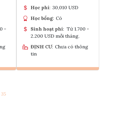
Học phí
:
30,010 USD
Học bổng
:
Có
0 -
Sinh hoạt phí
:
Từ 1.700 -
2.200 USD mỗi tháng.
ông
ĐỊNH CƯ
:
Chưa có thông
tin
Ghi danh
35
k
Tham vấn Interlink