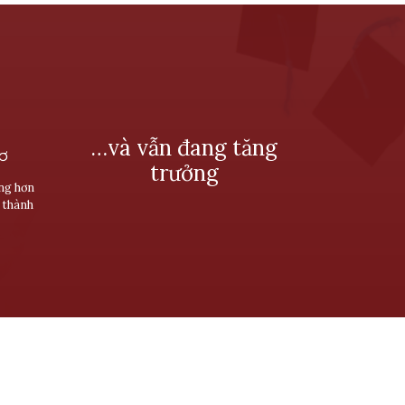
…và vẫn đang tăng
SƠ
trưởng
ùng hơn
 thành