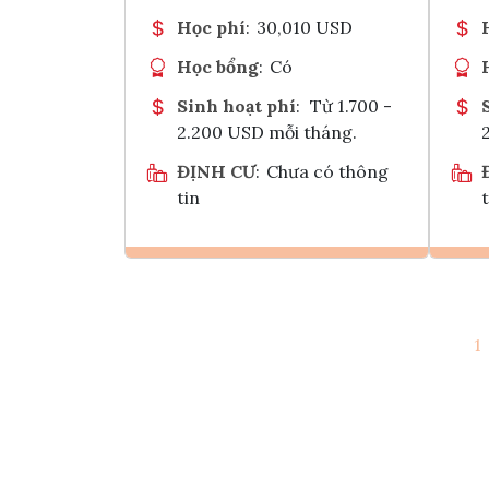
Học phí
:
30,010 USD
Học bổng
:
Có
Sinh hoạt phí
:
Từ 1.700 -
2.200 USD mỗi tháng.
ĐỊNH CƯ
:
Chưa có thông
tin
t
Ghi danh
1
Tham vấn Interlink