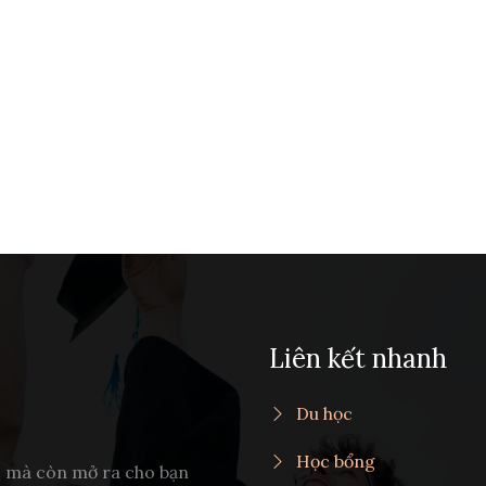
Liên kết nhanh
Du học
Học bổng
c mà còn mở ra cho bạn