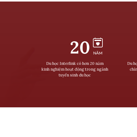
20
NĂM
Du học Interlink có hơn 20 năm
Du họ
kinh nghiệm hoạt động trong ngành
chí
tuyển sinh du học