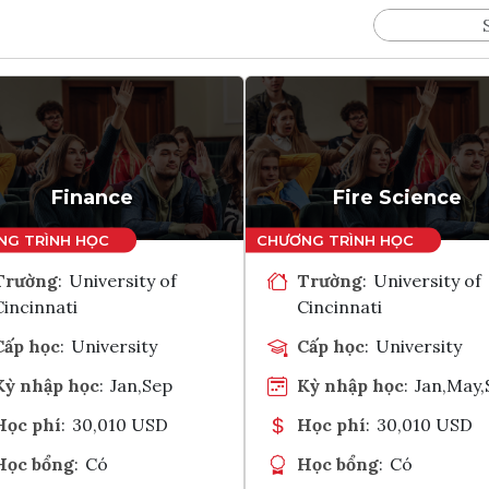
Finance
Fire Science
Trường
:
University of
Trường
:
University of
Cincinnati
Cincinnati
Cấp học
:
University
Cấp học
:
University
Kỳ nhập học
:
Jan,Sep
Kỳ nhập học
:
Jan,May,
Học phí
:
30,010 USD
Học phí
:
30,010 USD
Học bổng
:
Có
Học bổng
:
Có