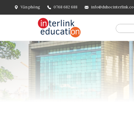
Văn phòng
0768 682 688
info@duhocinterlink.c
@include('frontend.layouts.schema-org', [ 'type' => 'Breadcru
url('/'), ], [ '@type' => 'ListItem', 'position' => 2, 'name' =
=> url()->current(), ], ], ], ])