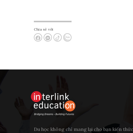
Chia sẻ với
Du học không chỉ mang lại cho bạn kiến thứ