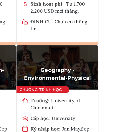
0 -
Sinh hoạt phí
:
Từ 1.700 -
2.200 USD mỗi tháng.
ông
ĐỊNH CƯ
:
Chưa có thông
tin
Ghi danh
k
Tham vấn Interlink
n-
Geography -
Environmental-Physical
Trường
:
University of
Cincinnati
Cấp học
:
University
Sep
Kỳ nhập học
:
Jan,May,Sep