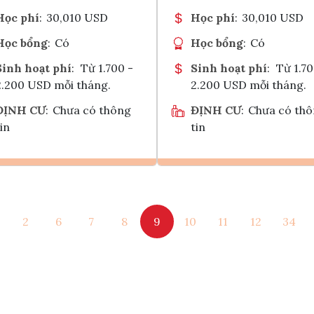
Học phí
:
30,010 USD
Học phí
:
30,010 USD
Học bổng
:
Có
Học bổng
:
Có
Sinh hoạt phí
:
Từ 1.700 -
Sinh hoạt phí
:
Từ 1.70
2.200 USD mỗi tháng.
2.200 USD mỗi tháng.
ĐỊNH CƯ
:
Chưa có thông
ĐỊNH CƯ
:
Chưa có th
in
tin
Ghi danh
Ghi danh
2
6
7
8
9
10
11
12
34
Tham vấn Interlink
Tham vấn Interlin