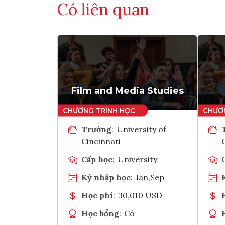
Có liên quan
Film and Media Studies
Trường
:
University of
Cincinnati
Cấp học
:
University
Kỳ nhập học
:
Jan,Sep
Học phí
:
30,010 USD
Học bổng
:
Có