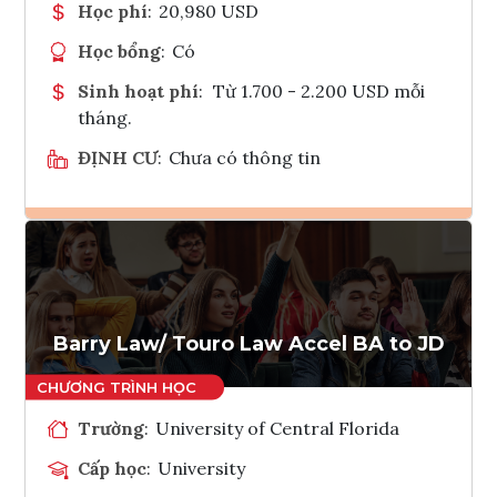
Học phí
:
20,980 USD
Học bổng
:
Có
Sinh hoạt phí
:
Từ 1.700 - 2.200 USD mỗi
tháng.
ĐỊNH CƯ
:
Chưa có thông tin
Ghi danh
Tham vấn Interlink
Barry Law/ Touro Law Accel BA to JD
Trường
:
University of Central Florida
Cấp học
:
University