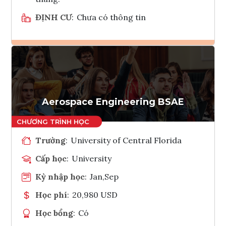
ĐỊNH CƯ
:
Chưa có thông tin
Ghi danh
Tham vấn Interlink
Aerospace Engineering BSAE
Trường
:
University of Central Florida
Cấp học
:
University
Kỳ nhập học
:
Jan,Sep
Học phí
:
20,980 USD
Học bổng
:
Có