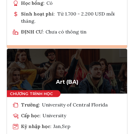
Học bổng
:
Có
Sinh hoạt phí
:
Từ 1.700 - 2.200 USD mỗi
tháng.
ĐỊNH CƯ
:
Chưa có thông tin
Ghi danh
Tham vấn Interlink
Art (BA)
Trường
:
University of Central Florida
Cấp học
:
University
Kỳ nhập học
:
Jan,Sep