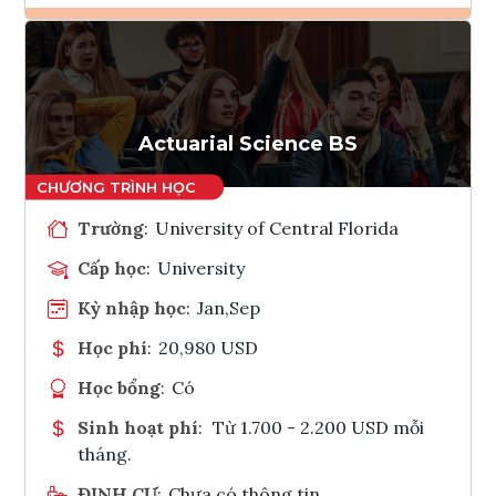
Ghi danh
Tham vấn Interlink
Actuarial Science BS
Trường
:
University of Central Florida
Cấp học
:
University
Kỳ nhập học
:
Jan,Sep
Học phí
:
20,980 USD
Học bổng
:
Có
Sinh hoạt phí
:
Từ 1.700 - 2.200 USD mỗi
tháng.
ĐỊNH CƯ
:
Chưa có thông tin