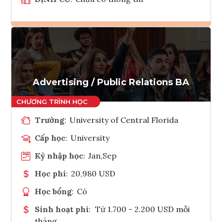
Ghi danh
Tham vấn Interlink
Advertising / Public Relations BA
Trường
:
University of Central Florida
Cấp học
:
University
Kỳ nhập học
:
Jan,Sep
Học phí
:
20,980 USD
Học bổng
:
Có
Sinh hoạt phí
:
Từ 1.700 - 2.200 USD mỗi
tháng.