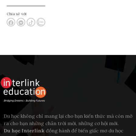
Chia sẻ với
Du học không chỉ mang lại cho bạn kiến thức mà còn mở
ra cho bạn những chân trời mới, những cơ hội mới.
Du học Interlink
đồng hành để biến giấc mơ du học