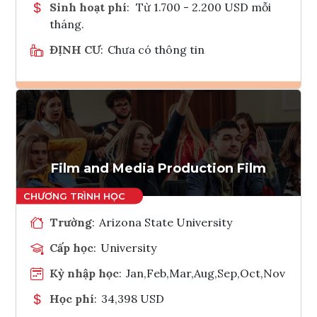
Sinh hoạt phí
:
Từ 1.700 - 2.200 USD mỗi
tháng.
ĐỊNH CƯ
:
Chưa có thông tin
Ghi danh
Tham vấn Interlink
Film and Media Production Film
Trường
:
Arizona State University
Cấp học
:
University
Kỳ nhập học
:
Jan,Feb,Mar,Aug,Sep,Oct,Nov
Học phí
:
34,398 USD