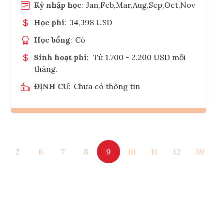
Kỳ nhập học
:
Jan,Feb,Mar,Aug,Sep,Oct,Nov
Học phí
:
34,398 USD
Học bổng
:
Có
Sinh hoạt phí
:
Từ 1.700 - 2.200 USD mỗi
tháng.
ĐỊNH CƯ
:
Chưa có thông tin
Ghi danh
2
6
7
8
9
10
11
12
39
Tham vấn Interlink