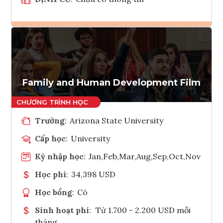
Ghi danh
Tham vấn Interlink
Family and Human Development Film
Trường
:
Arizona State University
Cấp học
:
University
Kỳ nhập học
:
Jan,Feb,Mar,Aug,Sep,Oct,Nov
Học phí
:
34,398 USD
Học bổng
:
Có
Sinh hoạt phí
:
Từ 1.700 - 2.200 USD mỗi
tháng.