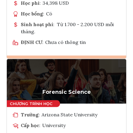
Học phí
:
34,398 USD
Học bổng
:
Có
Sinh hoạt phí
:
Từ 1.700 - 2.200 USD mỗi
tháng.
ĐỊNH CƯ
:
Chưa có thông tin
Ghi danh
Tham vấn Interlink
Forensic Science
Trường
:
Arizona State University
Cấp học
:
University