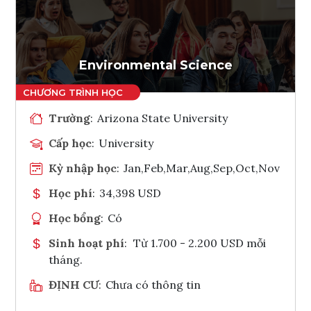
Ghi danh
Tham vấn Interlink
Environmental Science
Trường
:
Arizona State University
Cấp học
:
University
Kỳ nhập học
:
Jan,Feb,Mar,Aug,Sep,Oct,Nov
Học phí
:
34,398 USD
Học bổng
:
Có
Sinh hoạt phí
:
Từ 1.700 - 2.200 USD mỗi
tháng.
ĐỊNH CƯ
:
Chưa có thông tin