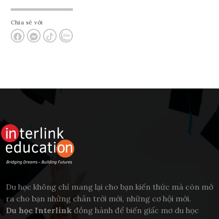
Chia sẻ với
Du học không chỉ mang lại cho bạn kiến thức mà còn mở
ra cho bạn những chân trời mới, những cơ hội mới.
Du học Interlink
đồng hành để biến giấc mơ du học