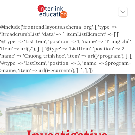
@include('frontend.layouts.schema-org', [ 'type' =>
'BreadcrumbList', 'data' => [ 'itemListElement' => [ [
'@type' => 'ListItem', 'position' => 1, 'name' => 'Trang chủ',
'item' => url('/'), ], [ '@type' => 'ListItem', 'position' => 2,
'name' => 'Chương trình học', 'item' => url('/program'), ], [
'@type' => 'ListItem', 'position' => 3, 'name' => $program-
>name, 'item' => url()->current(), ], ], ], ])