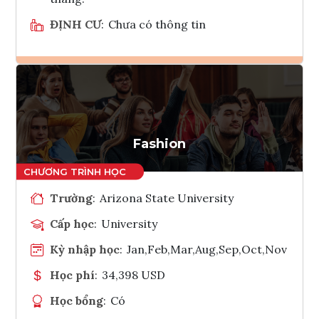
ĐỊNH CƯ
:
Chưa có thông tin
Ghi danh
Tham vấn Interlink
Fashion
Trường
:
Arizona State University
Cấp học
:
University
Kỳ nhập học
:
Jan,Feb,Mar,Aug,Sep,Oct,Nov
Học phí
:
34,398 USD
Học bổng
:
Có