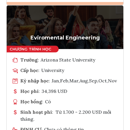
Ghi danh
Tham vấn Interlink
Eviromental Engineering
Trường
:
Arizona State University
Cấp học
:
University
Kỳ nhập học
:
Jan,Feb,Mar,Aug,Sep,Oct,Nov
Học phí
:
34,398 USD
Học bổng
:
Có
Sinh hoạt phí
:
Từ 1.700 - 2.200 USD mỗi
tháng.
ĐỊNH CƯ
:
Chưa có thông tin