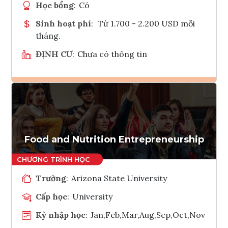
Học bổng
:
Có
Sinh hoạt phí
:
Từ 1.700 - 2.200 USD mỗi
tháng.
ĐỊNH CƯ
:
Chưa có thông tin
Ghi danh
Tham vấn Interlink
Food and Nutrition Entrepreneurship
Trường
:
Arizona State University
Cấp học
:
University
Kỳ nhập học
:
Jan,Feb,Mar,Aug,Sep,Oct,Nov