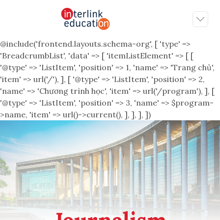
@include('frontend.layouts.schema-org', [ 'type' =>
'BreadcrumbList', 'data' => [ 'itemListElement' => [ [
'@type' => 'ListItem', 'position' => 1, 'name' => 'Trang chủ',
'item' => url('/'), ], [ '@type' => 'ListItem', 'position' => 2,
'name' => 'Chương trình học', 'item' => url('/program'), ], [
'@type' => 'ListItem', 'position' => 3, 'name' => $program-
>name, 'item' => url()->current(), ], ], ], ])