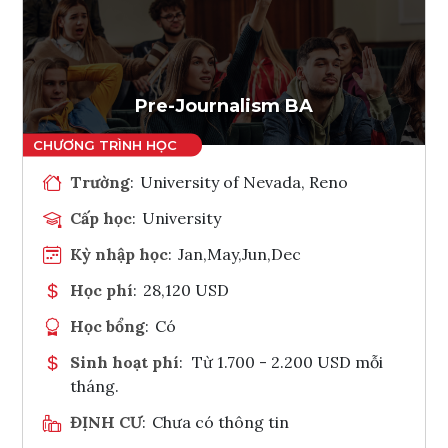
Ghi danh
Tham vấn Interlink
Pre-Journalism BA
Trường
:
University of Nevada, Reno
Cấp học
:
University
Kỳ nhập học
:
Jan,May,Jun,Dec
Học phí
:
28,120 USD
Học bổng
:
Có
Sinh hoạt phí
:
Từ 1.700 - 2.200 USD mỗi
tháng.
ĐỊNH CƯ
:
Chưa có thông tin