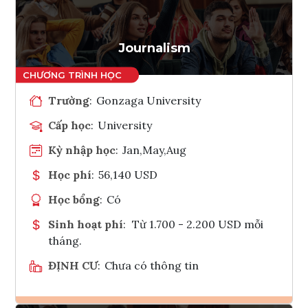
Tham vấn Interlink
Journalism
Trường
:
Gonzaga University
Cấp học
:
University
Kỳ nhập học
:
Jan,May,Aug
Học phí
:
56,140 USD
Học bổng
:
Có
Sinh hoạt phí
:
Từ 1.700 - 2.200 USD mỗi
tháng.
ĐỊNH CƯ
:
Chưa có thông tin