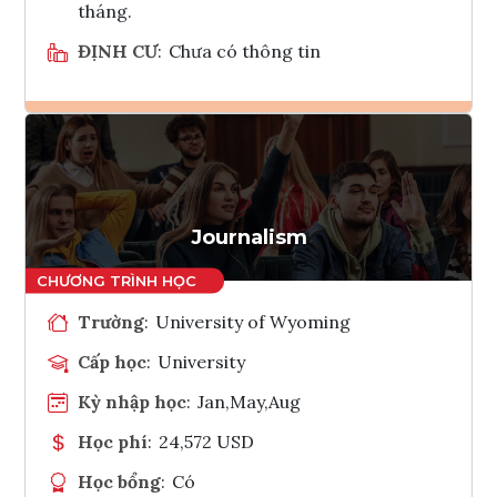
tháng.
ĐỊNH CƯ
:
Chưa có thông tin
Ghi danh
Tham vấn Interlink
Journalism
Trường
:
University of Wyoming
Cấp học
:
University
Kỳ nhập học
:
Jan,May,Aug
Học phí
:
24,572 USD
Học bổng
:
Có