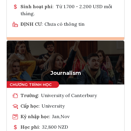
Sinh hoạt phí
:
Từ 1.700 - 2.200 USD mỗi
tháng.
ĐỊNH CƯ
:
Chưa có thông tin
Ghi danh
Tham vấn Interlink
Journalism
Trường
:
University of Canterbury
Cấp học
:
University
Kỳ nhập học
:
Jan,Nov
Học phí
:
32,800 NZD