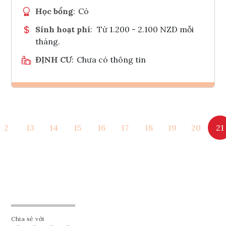
Học bổng
:
Có
Sinh hoạt phí
:
Từ 1.200 - 2.100 NZD mỗi
tháng.
ĐỊNH CƯ
:
Chưa có thông tin
Ghi danh
2
13
14
15
16
17
18
19
20
21
Tham vấn Interlink
Chia sẻ với