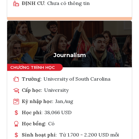
ĐỊNH CƯ
:
Chưa có thông tin
Ghi danh
Tham vấn Interlink
Journalism
Trường
:
University of South Carolina
Cấp học
:
University
Kỳ nhập học
:
Jan,Aug
Học phí
:
38,066 USD
Học bổng
:
Có
Sinh hoạt phí
:
Từ 1.700 - 2.200 USD mỗi