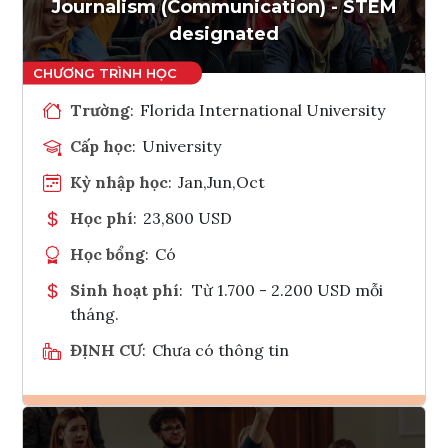
Tham vấn Interlink
Journalism (Communication) - STEM
designated
Trường
:
Florida International University
Cấp học
:
University
Kỳ nhập học
:
Jan,Jun,Oct
Học phí
:
23,800 USD
Học bổng
:
Có
Sinh hoạt phí
:
Từ 1.700 - 2.200 USD mỗi
tháng.
ĐỊNH CƯ
:
Chưa có thông tin
Ghi danh