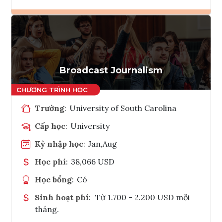
Ghi danh
Tham vấn Interlink
Broadcast Journalism
Trường
:
University of South Carolina
Cấp học
:
University
Kỳ nhập học
:
Jan,Aug
Học phí
:
38,066 USD
Học bổng
:
Có
Sinh hoạt phí
:
Từ 1.700 - 2.200 USD mỗi
tháng.