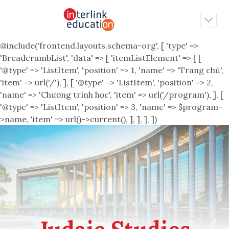
@include('frontend.layouts.schema-org', [ 'type' =>
'BreadcrumbList', 'data' => [ 'itemListElement' => [ [
'@type' => 'ListItem', 'position' => 1, 'name' => 'Trang chủ',
'item' => url('/'), ], [ '@type' => 'ListItem', 'position' => 2,
'name' => 'Chương trình học', 'item' => url('/program'), ], [
'@type' => 'ListItem', 'position' => 3, 'name' => $program-
>name, 'item' => url()->current(), ], ], ], ])