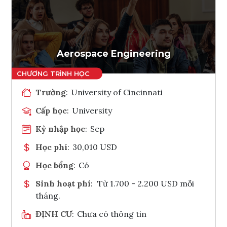
Ghi danh
Tham vấn Interlink
Aerospace Engineering
Trường
:
University of Cincinnati
Cấp học
:
University
Kỳ nhập học
:
Sep
Học phí
:
30,010 USD
Học bổng
:
Có
Sinh hoạt phí
:
Từ 1.700 - 2.200 USD mỗi
tháng.
ĐỊNH CƯ
:
Chưa có thông tin