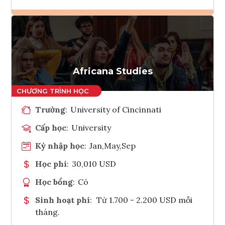
Ghi danh
Tham vấn Interlink
Africana Studies
Trường
:
University of Cincinnati
Cấp học
:
University
Kỳ nhập học
:
Jan,May,Sep
Học phí
:
30,010 USD
Học bổng
:
Có
Sinh hoạt phí
:
Từ 1.700 - 2.200 USD mỗi
tháng.