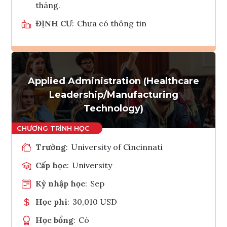
tháng.
ĐỊNH CƯ
:
Chưa có thông tin
Ghi danh
Applied Administration (Healthcare
Tham vấn Interlink
Leadership/Manufacturing
Technology)
Trường
:
University of Cincinnati
Cấp học
:
University
Kỳ nhập học
:
Sep
Học phí
:
30,010 USD
Học bổng
:
Có