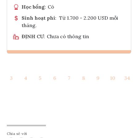
Học bổng
:
Có
Sinh hoạt phí
:
Từ 1.700 - 2.200 USD mỗi
tháng.
ĐỊNH CƯ
:
Chưa có thông tin
Ghi danh
3
4
5
6
7
8
9
10
34
Tham vấn Interlink
Chia sẻ với