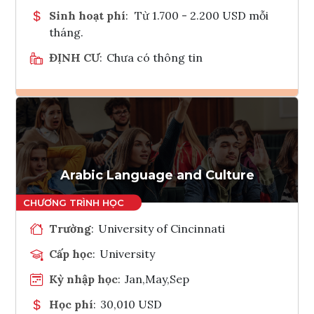
Sinh hoạt phí
:
Từ 1.700 - 2.200 USD mỗi
tháng.
ĐỊNH CƯ
:
Chưa có thông tin
Ghi danh
Tham vấn Interlink
Arabic Language and Culture
Trường
:
University of Cincinnati
Cấp học
:
University
Kỳ nhập học
:
Jan,May,Sep
Học phí
:
30,010 USD