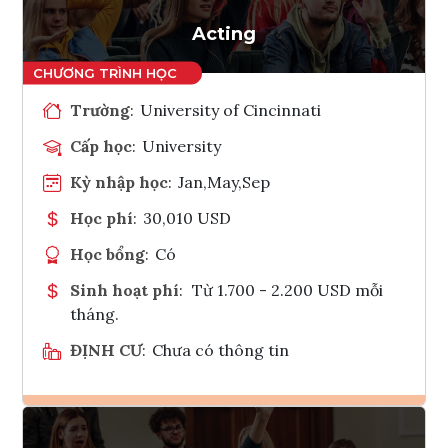
Tham vấn Interlink
Acting
Trường
:
University of Cincinnati
Cấp học
:
University
Kỳ nhập học
:
Jan,May,Sep
Học phí
:
30,010 USD
Học bổng
:
Có
Sinh hoạt phí
:
Từ 1.700 - 2.200 USD mỗi
tháng.
ĐỊNH CƯ
:
Chưa có thông tin
Ghi danh