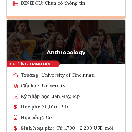
ĐỊNH CƯ
:
Chưa có thông tin
Ghi danh
Tham vấn Interlink
Anthropology
Trường
:
University of Cincinnati
Cấp học
:
University
Kỳ nhập học
:
Jan,May,Sep
Học phí
:
30,010 USD
Học bổng
:
Có
Sinh hoạt phí
:
Từ 1.700 - 2.200 USD mỗi