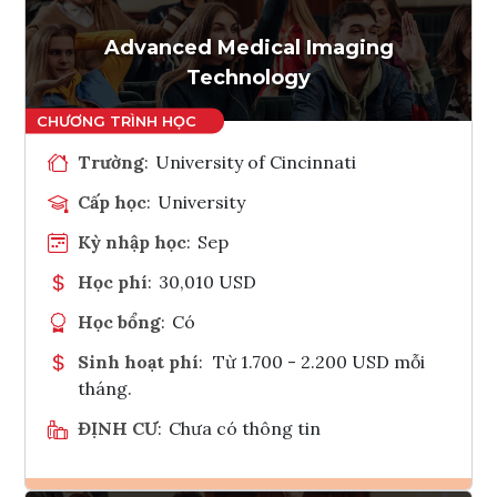
Tham vấn Interlink
Advanced Medical Imaging
Technology
Trường
:
University of Cincinnati
Cấp học
:
University
Kỳ nhập học
:
Sep
Học phí
:
30,010 USD
Học bổng
:
Có
Sinh hoạt phí
:
Từ 1.700 - 2.200 USD mỗi
tháng.
ĐỊNH CƯ
:
Chưa có thông tin