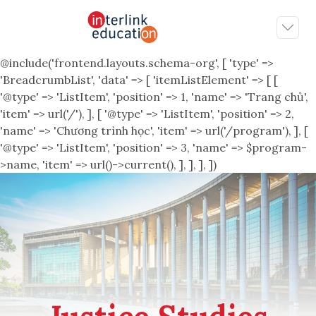
@include('frontend.layouts.schema-org', [ 'type' =>
'BreadcrumbList', 'data' => [ 'itemListElement' => [ [
'@type' => 'ListItem', 'position' => 1, 'name' => 'Trang chủ',
'item' => url('/'), ], [ '@type' => 'ListItem', 'position' => 2,
'name' => 'Chương trình học', 'item' => url('/program'), ], [
'@type' => 'ListItem', 'position' => 3, 'name' => $program-
>name, 'item' => url()->current(), ], ], ], ])