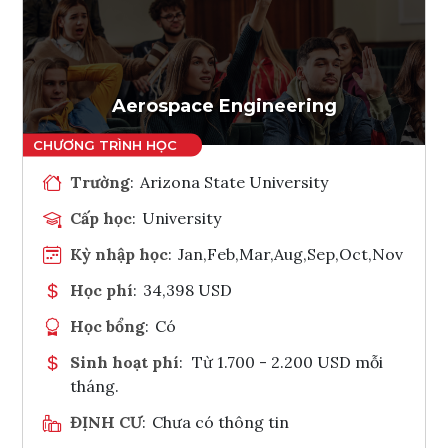
Ghi danh
Tham vấn Interlink
Aerospace Engineering
Trường
:
Arizona State University
Cấp học
:
University
Kỳ nhập học
:
Jan,Feb,Mar,Aug,Sep,Oct,Nov
Học phí
:
34,398 USD
Học bổng
:
Có
Sinh hoạt phí
:
Từ 1.700 - 2.200 USD mỗi
tháng.
ĐỊNH CƯ
:
Chưa có thông tin