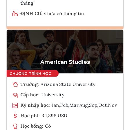
tháng.
ĐỊNH CƯ
:
Chưa có thông tin
Ghi danh
Tham vấn Interlink
American Studies
Trường
:
Arizona State University
Cấp học
:
University
Kỳ nhập học
:
Jan,Feb,Mar,Aug,Sep,Oct,Nov
Học phí
:
34,398 USD
Học bổng
:
Có