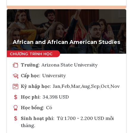
Ghi danh
Tham vấn Interlink
African and African American Studies
Trường
:
Arizona State University
Cấp học
:
University
Kỳ nhập học
:
Jan,Feb,Mar,Aug,Sep,Oct,Nov
Học phí
:
34,398 USD
Học bổng
:
Có
Sinh hoạt phí
:
Từ 1.700 - 2.200 USD mỗi
tháng.