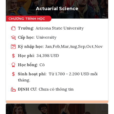
Tham vấn Interlink
Actuarial Science
Trường
:
Arizona State University
Cấp học
:
University
Kỳ nhập học
:
Jan,Feb,Mar,Aug,Sep,Oct,Nov
Học phí
:
34,398 USD
Học bổng
:
Có
Sinh hoạt phí
:
Từ 1.700 - 2.200 USD mỗi
tháng.
ĐỊNH CƯ
:
Chưa có thông tin
Ghi danh