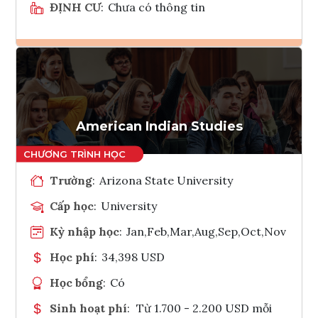
ĐỊNH CƯ
:
Chưa có thông tin
Ghi danh
Tham vấn Interlink
American Indian Studies
Trường
:
Arizona State University
Cấp học
:
University
Kỳ nhập học
:
Jan,Feb,Mar,Aug,Sep,Oct,Nov
Học phí
:
34,398 USD
Học bổng
:
Có
Sinh hoạt phí
:
Từ 1.700 - 2.200 USD mỗi