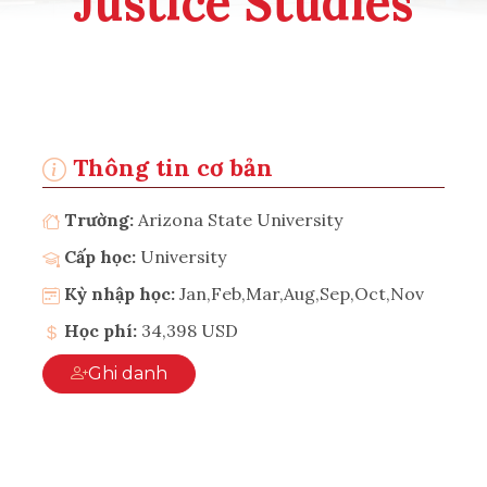
Justice Studies
Thông tin cơ bản
Trường:
Arizona State University
Cấp học:
University
Kỳ nhập học:
Jan,Feb,Mar,Aug,Sep,Oct,Nov
Học phí:
34,398 USD
Ghi danh