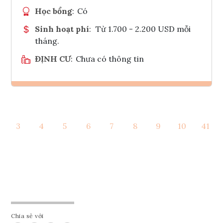
Học bổng
:
Có
Sinh hoạt phí
:
Từ 1.700 - 2.200 USD mỗi
tháng.
ĐỊNH CƯ
:
Chưa có thông tin
Ghi danh
3
4
5
6
7
8
9
10
41
Tham vấn Interlink
Chia sẻ với