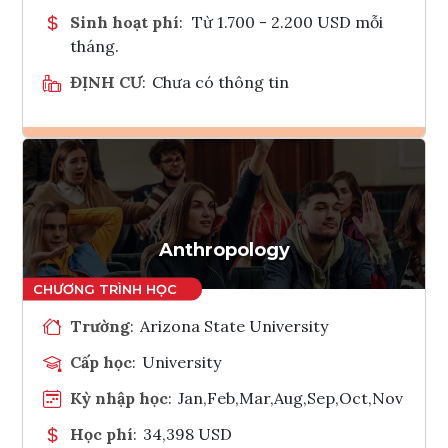
Sinh hoạt phí
:
Từ 1.700 - 2.200 USD mỗi
tháng.
ĐỊNH CƯ
:
Chưa có thông tin
Ghi danh
Tham vấn Interlink
Anthropology
Trường
:
Arizona State University
Cấp học
:
University
Kỳ nhập học
:
Jan,Feb,Mar,Aug,Sep,Oct,Nov
Học phí
:
34,398 USD