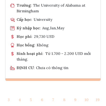
Trường
:
The University of Alabama at
Birmingham
Cấp học
:
University
Kỳ nhập học
:
Aug,Jan,May
Học phí
:
29,730 USD
Học bổng
:
Không
Sinh hoạt phí
:
Từ 1.700 - 2.200 USD mỗi
tháng.
ĐỊNH CƯ
:
Chưa có thông tin
Ghi danh
3
4
5
6
7
8
9
10
19
Tham vấn Interlink