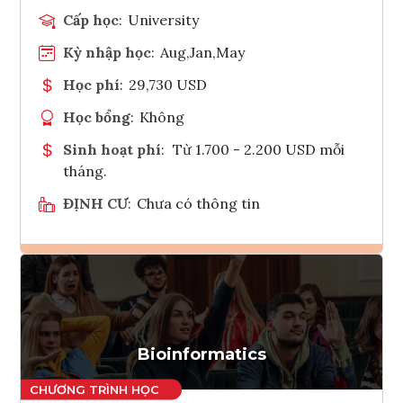
Cấp học
:
University
Kỳ nhập học
:
Aug,Jan,May
Học phí
:
29,730 USD
Học bổng
:
Không
Sinh hoạt phí
:
Từ 1.700 - 2.200 USD mỗi
tháng.
ĐỊNH CƯ
:
Chưa có thông tin
Ghi danh
Tham vấn Interlink
Bioinformatics