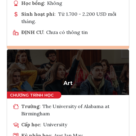
Học bổng
:
Không
Sinh hoạt phí
:
Từ 1.700 - 2.200 USD mỗi
tháng.
ĐỊNH CƯ
:
Chưa có thông tin
Ghi danh
Tham vấn Interlink
Art
Trường
:
The University of Alabama at
Birmingham
Cấp học
:
University
Kỳ nhập học
:
Aug,Jan,May