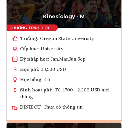
Tham vấn Interlink
Kinesiology - M
Trường
:
Oregon State University
Cấp học
:
University
Kỳ nhập học
:
Jan,Mar,Jun,Sep
Học phí
:
33,500 USD
Học bổng
:
Có
Sinh hoạt phí
:
Từ 1.700 - 2.200 USD mỗi
tháng.
ĐỊNH CƯ
:
Chưa có thông tin