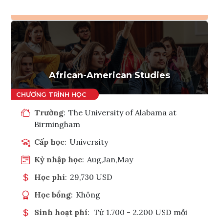
Ghi danh
Tham vấn Interlink
African-American Studies
Trường
:
The University of Alabama at
Birmingham
Cấp học
:
University
Kỳ nhập học
:
Aug,Jan,May
Học phí
:
29,730 USD
Học bổng
:
Không
Sinh hoạt phí
:
Từ 1.700 - 2.200 USD mỗi