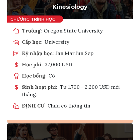
Kinesiology
Trường
:
Oregon State University
Cấp học
:
University
Kỳ nhập học
:
Jan,Mar,Jun,Sep
Học phí
:
37,000 USD
Học bổng
:
Có
Sinh hoạt phí
:
Từ 1.700 - 2.200 USD mỗi
tháng.
ĐỊNH CƯ
:
Chưa có thông tin
Ghi danh