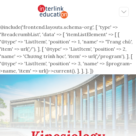
@include('frontend.layouts.schema-org', [ 'type' =>
'BreadcrumbList', 'data' => [ 'itemListElement' => [ [
'@type' => 'ListItem', 'position' => 1, 'name' => 'Trang chủ',
'item' => url('/'), ], [ '@type' => 'ListItem', 'position' => 2,
'name' => 'Chương trình học', 'item' => url('/program'), ], [
'@type' => 'ListItem', 'position' => 3, 'name' => $program-
>name, 'item' => url()->current(), ], ], ], ])