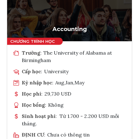
Ghi danh
Tham vấn Interlink
Accounting
Trường
:
The University of Alabama at
Birmingham
Cấp học
:
University
Kỳ nhập học
:
Aug,Jan,May
Học phí
:
29,730 USD
Học bổng
:
Không
Sinh hoạt phí
:
Từ 1.700 - 2.200 USD mỗi
tháng.
ĐỊNH CƯ
:
Chưa có thông tin