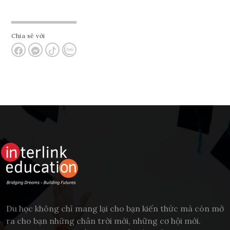
Chia sẻ với
Du học không chỉ mang lại cho bạn kiến thức mà còn mở
ra cho bạn những chân trời mới, những cơ hội mới.