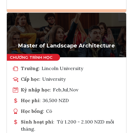
Ghi danh
Tham vấn Interlink
Master of Landscape Architecture
Trường
:
Lincoln University
Cấp học
:
University
Kỳ nhập học
:
Feb,Jul,Nov
Học phí
:
36,500 NZD
Học bổng
:
Có
Sinh hoạt phí
:
Từ 1.200 - 2.100 NZD mỗi
tháng.