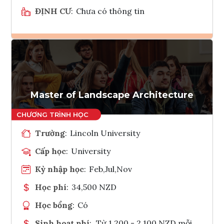
ĐỊNH CƯ
:
Chưa có thông tin
Ghi danh
Tham vấn Interlink
Master of Landscape Architecture
Trường
:
Lincoln University
Cấp học
:
University
Kỳ nhập học
:
Feb,Jul,Nov
Học phí
:
34,500 NZD
Học bổng
:
Có
Sinh hoạt phí
:
Từ 1.200 - 2.100 NZD mỗi