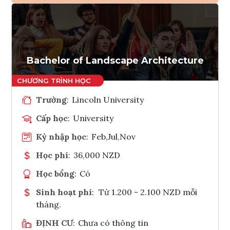
Ghi danh
Tham vấn Interlink
Bachelor of Landscape Architecture
Trường
:
Lincoln University
Cấp học
:
University
Kỳ nhập học
:
Feb,Jul,Nov
Học phí
:
36,000 NZD
Học bổng
:
Có
Sinh hoạt phí
:
Từ 1.200 - 2.100 NZD mỗi
tháng.
ĐỊNH CƯ
:
Chưa có thông tin