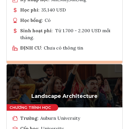
Học phí
:
35,140 USD
Học bổng
:
Có
Sinh hoạt phí
:
Từ 1.700 - 2.200 USD mỗi
tháng.
ĐỊNH CƯ
:
Chưa có thông tin
Ghi danh
Tham vấn Interlink
Landscape Architecture
Trường
:
Auburn University
Cấp học
:
University