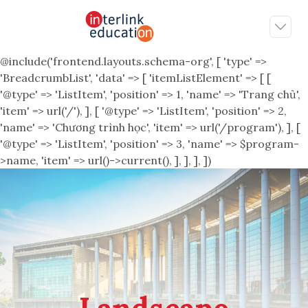
@include('frontend.layouts.schema-org', [ 'type' =>
'BreadcrumbList', 'data' => [ 'itemListElement' => [ [
'@type' => 'ListItem', 'position' => 1, 'name' => 'Trang chủ',
'item' => url('/'), ], [ '@type' => 'ListItem', 'position' => 2,
'name' => 'Chương trình học', 'item' => url('/program'), ], [
'@type' => 'ListItem', 'position' => 3, 'name' => $program-
>name, 'item' => url()->current(), ], ], ], ])