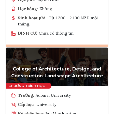
Học bổng
:
Không
Sinh hoạt phí
:
Từ 1.200 - 2.100 NZD mỗi
tháng.
ĐỊNH CƯ
:
Chưa có thông tin
Ghi danh
Tham vấn Interlink
College of Architecture, Design, and
Construction-Landscape Architecture
Trường
:
Auburn University
Cấp học
:
University
Kỳ nhập học
:
Jan,May,Jun,Aug