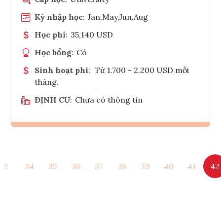
Kỳ nhập học
:
Jan,May,Jun,Aug
Học phí
:
35,140 USD
Học bổng
:
Có
Sinh hoạt phí
:
Từ 1.700 - 2.200 USD mỗi
tháng.
ĐỊNH CƯ
:
Chưa có thông tin
Ghi danh
2
34
35
36
37
38
39
40
41
42
Tham vấn Interlink