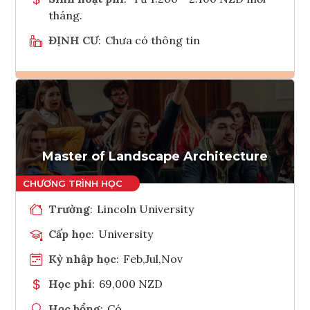
tháng.
ĐỊNH CƯ
:
Chưa có thông tin
Ghi danh
Tham vấn Interlink
Master of Landscape Architecture
Trường
:
Lincoln University
Cấp học
:
University
Kỳ nhập học
:
Feb,Jul,Nov
Học phí
:
69,000 NZD
Học bổng
:
Có