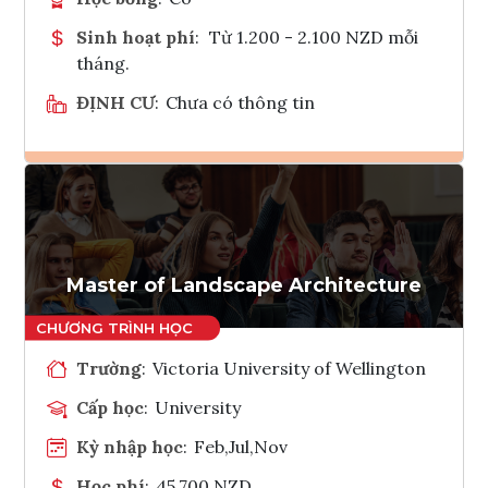
Sinh hoạt phí
:
Từ 1.200 - 2.100 NZD mỗi
tháng.
ĐỊNH CƯ
:
Chưa có thông tin
Ghi danh
Tham vấn Interlink
Master of Landscape Architecture
Trường
:
Victoria University of Wellington
Cấp học
:
University
Kỳ nhập học
:
Feb,Jul,Nov
Học phí
:
45,700 NZD