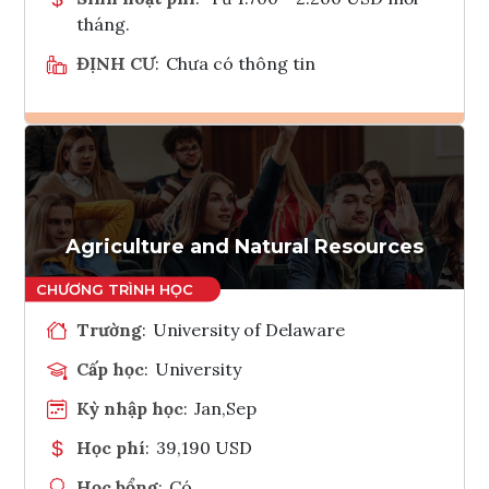
tháng.
ĐỊNH CƯ
:
Chưa có thông tin
Ghi danh
Tham vấn Interlink
Agriculture and Natural Resources
Trường
:
University of Delaware
Cấp học
:
University
Kỳ nhập học
:
Jan,Sep
Học phí
:
39,190 USD
Học bổng
:
Có