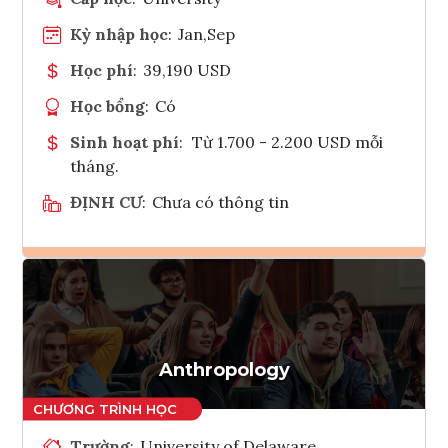
Kỳ nhập học
:
Jan,Sep
Học phí
:
39,190 USD
Học bổng
:
Có
Sinh hoạt phí
:
Từ 1.700 - 2.200 USD mỗi
tháng.
ĐỊNH CƯ
:
Chưa có thông tin
Ghi danh
Tham vấn Interlink
Anthropology
Trường
:
University of Delaware