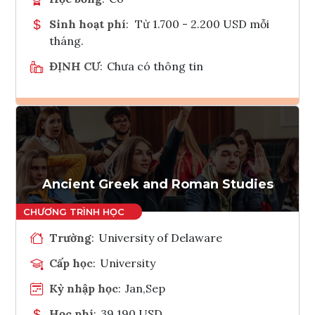
Sinh hoạt phí
:
Từ 1.700 - 2.200 USD mỗi
tháng.
ĐỊNH CƯ
:
Chưa có thông tin
Ghi danh
Tham vấn Interlink
Ancient Greek and Roman Studies
Trường
:
University of Delaware
Cấp học
:
University
Kỳ nhập học
:
Jan,Sep
Học phí
:
39,190 USD