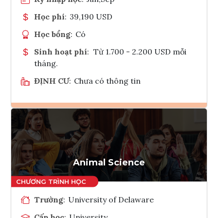
Học phí
:
39,190 USD
Học bổng
:
Có
Sinh hoạt phí
:
Từ 1.700 - 2.200 USD mỗi
tháng.
ĐỊNH CƯ
:
Chưa có thông tin
Ghi danh
Tham vấn Interlink
Animal Science
Trường
:
University of Delaware
Cấp học
:
University