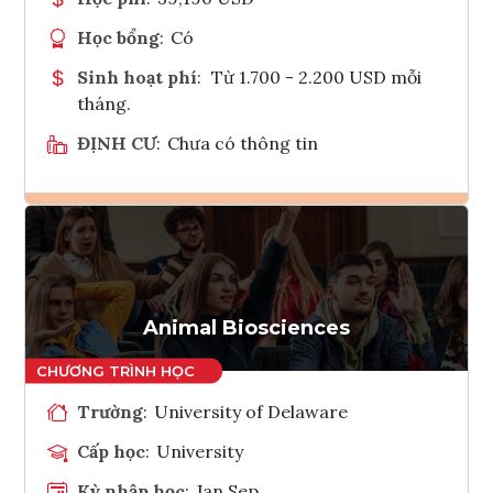
Học bổng
:
Có
Sinh hoạt phí
:
Từ 1.700 - 2.200 USD mỗi
tháng.
ĐỊNH CƯ
:
Chưa có thông tin
Ghi danh
Tham vấn Interlink
Animal Biosciences
Trường
:
University of Delaware
Cấp học
:
University
Kỳ nhập học
:
Jan,Sep