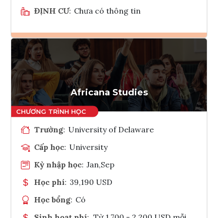
ĐỊNH CƯ
:
Chưa có thông tin
Ghi danh
Tham vấn Interlink
Africana Studies
Trường
:
University of Delaware
Cấp học
:
University
Kỳ nhập học
:
Jan,Sep
Học phí
:
39,190 USD
Học bổng
:
Có
Sinh hoạt phí
:
Từ 1.700 - 2.200 USD mỗi