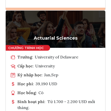
Ghi danh
Tham vấn Interlink
Actuarial Sciences
Trường
:
University of Delaware
Cấp học
:
University
Kỳ nhập học
:
Jan,Sep
Học phí
:
39,190 USD
Học bổng
:
Có
Sinh hoạt phí
:
Từ 1.700 - 2.200 USD mỗi
tháng.