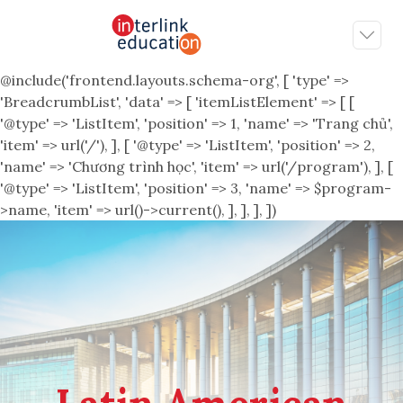
@include('frontend.layouts.schema-org', [ 'type' =>
'BreadcrumbList', 'data' => [ 'itemListElement' => [ [
'@type' => 'ListItem', 'position' => 1, 'name' => 'Trang chủ',
'item' => url('/'), ], [ '@type' => 'ListItem', 'position' => 2,
'name' => 'Chương trình học', 'item' => url('/program'), ], [
'@type' => 'ListItem', 'position' => 3, 'name' => $program-
>name, 'item' => url()->current(), ], ], ], ])