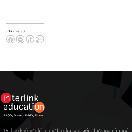
Chia sẻ với
Du học không chỉ mang lại cho bạn kiến thức mà còn mở