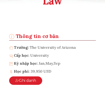
Law
Thông tin cơ bản
Trường:
The University of Arizona
Cấp học:
University
Kỳ nhập học:
Jan,May,Sep
Học phí:
39,950 USD
Ghi danh