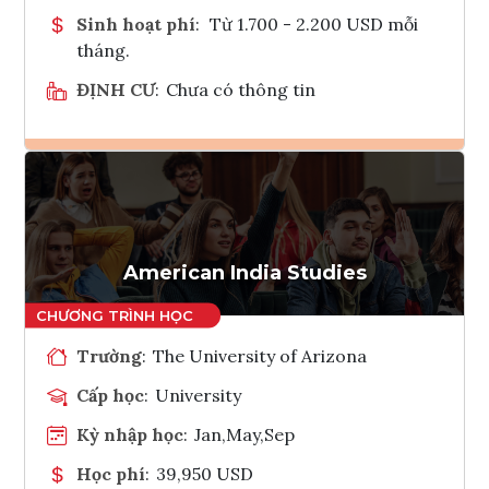
Sinh hoạt phí
:
Từ 1.700 - 2.200 USD mỗi
tháng.
ĐỊNH CƯ
:
Chưa có thông tin
Ghi danh
Tham vấn Interlink
American India Studies
Trường
:
The University of Arizona
Cấp học
:
University
Kỳ nhập học
:
Jan,May,Sep
Học phí
:
39,950 USD