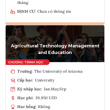
tháng.
ĐỊNH CƯ
:
Chưa có thông tin
Ghi danh
Tham vấn Interlink
Agricultural Technology Management
and Education
Trường
:
The University of Arizona
Cấp học
:
University
Kỳ nhập học
:
Jan,May,Sep
Học phí
:
39,950 USD
Học bổng
:
Không