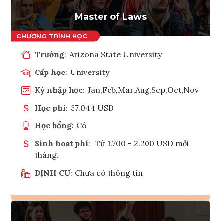
Tham vấn Interlink
Master of Laws
Trường
:
Arizona State University
Cấp học
:
University
Kỳ nhập học
:
Jan,Feb,Mar,Aug,Sep,Oct,Nov
Học phí
:
37,044 USD
Học bổng
:
Có
Sinh hoạt phí
:
Từ 1.700 - 2.200 USD mỗi
tháng.
ĐỊNH CƯ
:
Chưa có thông tin
Ghi danh