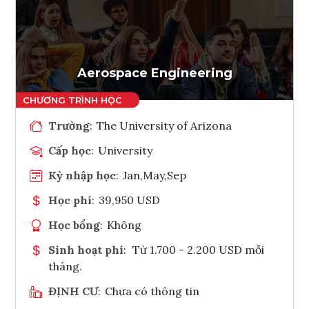
Ghi danh
Tham vấn Interlink
Aerospace Engineering
Trường
:
The University of Arizona
Cấp học
:
University
Kỳ nhập học
:
Jan,May,Sep
Học phí
:
39,950 USD
Học bổng
:
Không
Sinh hoạt phí
:
Từ 1.700 - 2.200 USD mỗi
tháng.
ĐỊNH CƯ
:
Chưa có thông tin