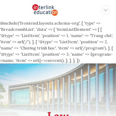
@include('frontend.layouts.schema-org', [ 'type' =>
'BreadcrumbList', 'data' => [ 'itemListElement' => [ [
'@type' => 'ListItem', 'position' => 1, 'name' => 'Trang chủ',
'item' => url('/'), ], [ '@type' => 'ListItem', 'position' => 2,
'name' => 'Chương trình học', 'item' => url('/program'), ], [
'@type' => 'ListItem', 'position' => 3, 'name' => $program-
>name, 'item' => url()->current(), ], ], ], ])