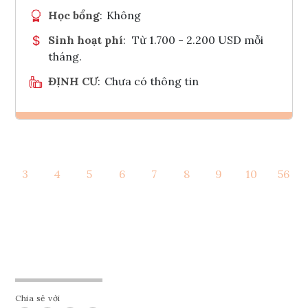
Học bổng
:
Không
Sinh hoạt phí
:
Từ 1.700 - 2.200 USD mỗi
tháng.
ĐỊNH CƯ
:
Chưa có thông tin
Ghi danh
3
4
5
6
7
8
9
10
56
Tham vấn Interlink
Chia sẻ với