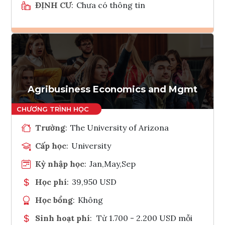
ĐỊNH CƯ
:
Chưa có thông tin
Ghi danh
Tham vấn Interlink
Agribusiness Economics and Mgmt
Trường
:
The University of Arizona
Cấp học
:
University
Kỳ nhập học
:
Jan,May,Sep
Học phí
:
39,950 USD
Học bổng
:
Không
Sinh hoạt phí
:
Từ 1.700 - 2.200 USD mỗi